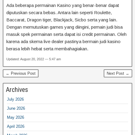
Ada beberapa permainan Kasino yang benar-benar dapat
diputuskan secara bebas. Antara lain seperti Roulette,
Baccarat, Dragon tiger, Blackjack, Sicbo serta yang lain.
Dengan memutuskan games yang diingini, pemain judi bisa
masuk spek permainan serta dapat isi credit permainan. Oleh
karena ada skema live dealer pastinya bermain judi kasino
berasa lebih hebat serta membahagiakan.
Updated: August 20, 2022 — 5:47 am
← Previous Post
Next Post →
Archives
July 2026
June 2026
May 2026
April 2026