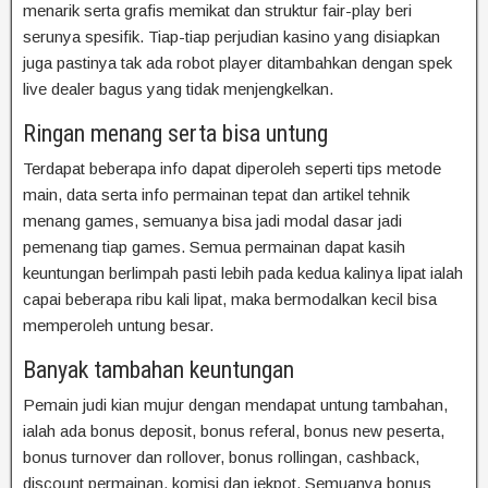
menarik serta grafis memikat dan struktur fair-play beri
serunya spesifik. Tiap-tiap perjudian kasino yang disiapkan
juga pastinya tak ada robot player ditambahkan dengan spek
live dealer bagus yang tidak menjengkelkan.
Ringan menang serta bisa untung
Terdapat beberapa info dapat diperoleh seperti tips metode
main, data serta info permainan tepat dan artikel tehnik
menang games, semuanya bisa jadi modal dasar jadi
pemenang tiap games. Semua permainan dapat kasih
keuntungan berlimpah pasti lebih pada kedua kalinya lipat ialah
capai beberapa ribu kali lipat, maka bermodalkan kecil bisa
memperoleh untung besar.
Banyak tambahan keuntungan
Pemain judi kian mujur dengan mendapat untung tambahan,
ialah ada bonus deposit, bonus referal, bonus new peserta,
bonus turnover dan rollover, bonus rollingan, cashback,
discount permainan, komisi dan jekpot. Semuanya bonus