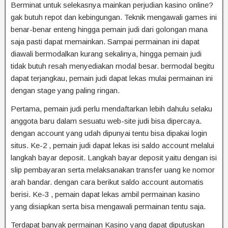
Berminat untuk selekasnya mainkan perjudian kasino online?
gak butuh repot dan kebingungan. Teknik mengawali games ini
benar-benar enteng hingga pemain judi dari golongan mana
saja pasti dapat memainkan. Sampai permainan ini dapat
diawali bermodalkan kurang sekalinya, hingga pemain judi
tidak butuh resah menyediakan modal besar. bermodal begitu
dapat terjangkau, pemain judi dapat lekas mulai permainan ini
dengan stage yang paling ringan.
Pertama, pemain judi perlu mendaftarkan lebih dahulu selaku
anggota baru dalam sesuatu web-site judi bisa dipercaya.
dengan account yang udah dipunyai tentu bisa dipakai login
situs. Ke-2 , pemain judi dapat lekas isi saldo account melalui
langkah bayar deposit. Langkah bayar deposit yaitu dengan isi
slip pembayaran serta melaksanakan transfer uang ke nomor
arah bandar. dengan cara berikut saldo account automatis
berisi. Ke-3 , pemain dapat lekas ambil permainan kasino
yang disiapkan serta bisa mengawali permainan tentu saja.
Terdapat banyak permainan Kasino yang dapat diputuskan