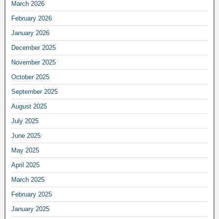
March 2026
February 2026
January 2026
December 2025
November 2025
October 2025
September 2025
August 2025
July 2025
June 2025
May 2025
April 2025
March 2025
February 2025
January 2025