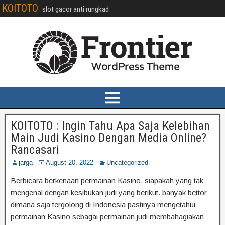
KOITOTO
slot gacor anti rungkad
KOITOTO : Ingin Tahu Apa Saja Kelebihan
Main Judi Kasino Dengan Media Online?
Rancasari
jarga
August 20, 2022
Uncategorized
Berbicara berkenaan permainan Kasino, siapakah yang tak
mengenal dengan kesibukan judi yang berikut. banyak bettor
dimana saja tergolong di Indonesia pastinya mengetahui
permainan Kasino sebagai permainan judi membahagiakan