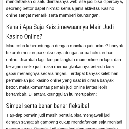
mendaftarkan di satu diantaranya web-site judi bisa dipercaya,
seorang bettor dapat nikmati semua jenis aktivitas Kasino
online sangat menarik serta memberi keuntungan.
Kenali Apa Saja Keistimewaannya Main Judi
Kasino Online?
Mau coba keberuntungan dengan mainkan judi online? banyak
betaruh menjumpai suksesnya dengan coba hoki taruhan
online. ditambah lagi dengan langkah main online ini luput dari
beragam risiko judi maka memungkinkannya betaruh bisa
gapai menangnya secara ringan. Terdapat banyak kelebihan
permainkan judi kasino online yang saat ini dirasa banyak
bettor, maka komunitas pemain judi online lantas lebih
bertambah. Di antara keunggulan itu merupakan:
Simpel serta benar-benar fleksibel
Tiap-tiap pemain judi masih pemula bisa mengawali judi
dengan sangatlah gampang cukup mendaftarkan saja menjadi
peserta anyar. Pemain judi dapat kerjakan permainan begitu