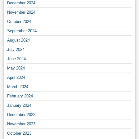
December 2024
November 2024
October 2024
September 2024
August 2024
July 2024
June 2024
May 2024
April 2024
March 2024
February 2024
January 2024
December 2023
November 2023
October 2023