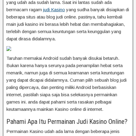
yang udah ada sudah lama. Saat ini lantas sudah ada
bermacam ragam
judi Kasino
yang sudha banyak disiapkan di
beberapa situs atau blog judi online. pastinya, tahu kembali
main judi kasino ini berasa lebih hebat dan membahagiakan,
terlebih dengan semua keuntungan serta keunggulan yang
dapat dirasa didalamnya.
Taruhan memakai Android sudah banyak disukai betaruh.
Bukan karena hanya serunya pada penampilan hebat serta
menarik, namun juga di semua keamanan serta keuntungan
yang dapat dicapai didalamnya. Cuman pilih sebuah blog judi
paling dipercaya, dan penting miliki Android berbasiskan
internet, pastilah siapa saja bisa selekasnya permainkan
games ini. anda dapat pahami serta rasakan pelbagai
keutamaannya mainkan Kasino online di internet.
Pahami Apa Itu Permainan Judi Kasino Online?
Permainan Kasino udah ada lama dengan beberapa jenis