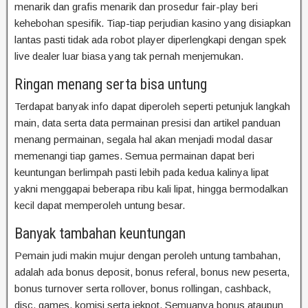
menarik dan grafis menarik dan prosedur fair-play beri
kehebohan spesifik. Tiap-tiap perjudian kasino yang disiapkan
lantas pasti tidak ada robot player diperlengkapi dengan spek
live dealer luar biasa yang tak pernah menjemukan.
Ringan menang serta bisa untung
Terdapat banyak info dapat diperoleh seperti petunjuk langkah
main, data serta data permainan presisi dan artikel panduan
menang permainan, segala hal akan menjadi modal dasar
memenangi tiap games. Semua permainan dapat beri
keuntungan berlimpah pasti lebih pada kedua kalinya lipat
yakni menggapai beberapa ribu kali lipat, hingga bermodalkan
kecil dapat memperoleh untung besar.
Banyak tambahan keuntungan
Pemain judi makin mujur dengan peroleh untung tambahan,
adalah ada bonus deposit, bonus referal, bonus new peserta,
bonus turnover serta rollover, bonus rollingan, cashback,
disc. games, komisi serta jekpot. Semuanya bonus ataupun