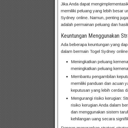
Jika Anda dapat mengimplementasikan
memiliki peluang yang lebih besar
Sydney online. Namun, penting juga
adalah permainan peluang dan hasilny
Keuntungan Menggunakan Stra
Ada beberapa keuntungan yang dap
dalam bermain Togel Sydney online
Meningkatkan peluang kemenan
meningkatkan peluang kemena
Membantu pengambilan keputu
memiliki panduan dan acuan 
keputusan yang lebih cerdas d
Mengurangi risiko kerugian: S
risiko kerugian Anda dalam be
dan menggunakan sistem taruh
kehilangan uang secara signifi
Dengan menerapkan strategi-strateg