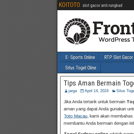
KOITOTO
slot gacor anti rungkad
E- Sports Online
RTP Slot Gacor
Situs Togel Oline
Tips Aman Bermain Toge
jarga
April 14, 2024
Situs Toge
Jika Anda tertarik untuk bermain
Tog
aman yang dapat Anda gunakan unt
Toto Macau
, kami akan membahas st
membantu Anda bermain dengan leb
Togel Sydney online
adalah perma