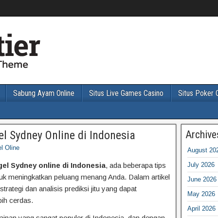
Sabung Ayam Online
Situs Live Games Casino
Situs Poker 
l Sydney Online di Indonesia
Archive
l Oline
August 20
el Sydney online di Indonesia
, ada beberapa tips
July 2026
uk meningkatkan peluang menang Anda. Dalam artikel
June 2026
rategi dan analisis prediksi jitu yang dapat
May 2026
ih cerdas.
April 2026
inan yang sangat populer di Indonesia, dan dengan