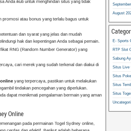
isa Anda ikuti untuk menghindari situs yang tidak
September
August 20
 promosi atau bonus yang terlalu bagus untuk
Categor
 ketentuan dan syarat yang jelas dan mudah
lindungi hak dan kepentingan Anda sebagai pemain.
E- Sports 
rtifikat RNG (Random Number Generator) yang
RTP Slot 
Sabung Ay
ercaya, cari merek yang sudah terkenal dan diakui di
Situs Liv
Situs Poke
online
yang terpercaya, pastikan untuk melakukan
Situs Tem
ngambil tindakan pencegahan yang diperlukan.
Situs Toge
Anda dapat menikmati pengalaman bermain yang aman
Uncategor
ey Online
kemenangan pada permainan Togel Sydney online,
ng cerdas dan efektif. Berikut adalah beberapa