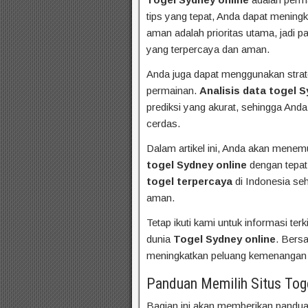
tips yang tepat, Anda dapat menin
aman adalah prioritas utama, jadi 
yang terpercaya dan aman.
Anda juga dapat menggunakan strat
permainan.
Analisis data togel S
prediksi yang akurat, sehingga And
cerdas.
Dalam artikel ini, Anda akan menemu
togel Sydney online
dengan tepat
togel terpercaya
di Indonesia se
aman.
Tetap ikuti kami untuk informasi te
dunia
Togel Sydney online
. Bers
meningkatkan peluang kemenangan 
Panduan Memilih Situs Toge
Bagian ini akan memberikan pandu