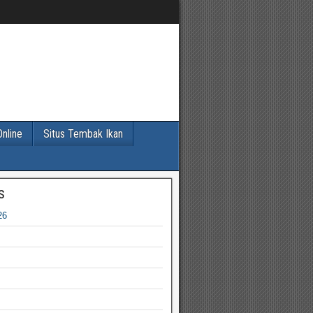
Online
Situs Tembak Ikan
s
26