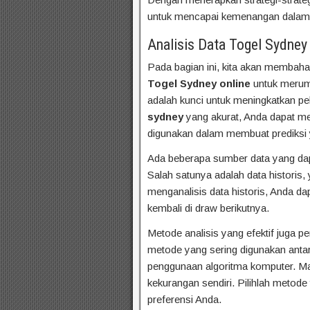
untuk mencapai kemenangan dalam 
Analisis Data Togel Sydney
Pada bagian ini, kita akan membah
Togel Sydney online
untuk merumu
adalah kunci untuk meningkatkan 
sydney
yang akurat, Anda dapat meng
digunakan dalam membuat prediksi 
Ada beberapa sumber data yang dapa
Salah satunya adalah data historis
menganalisis data historis, Anda da
kembali di draw berikutnya.
Metode analisis yang efektif juga p
metode yang sering digunakan antara
penggunaan algoritma komputer. Ma
kekurangan sendiri. Pilihlah metod
preferensi Anda.