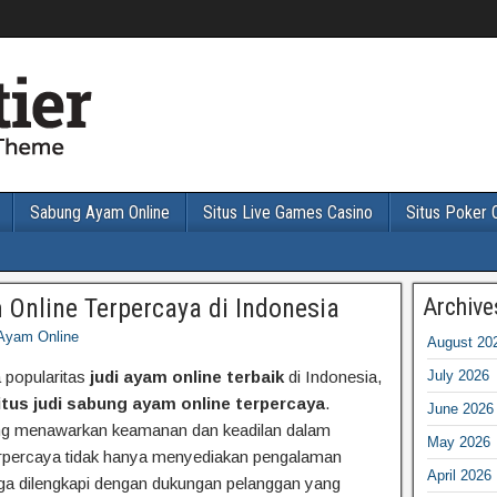
Sabung Ayam Online
Situs Live Games Casino
Situs Poker 
Online Terpercaya di Indonesia
Archive
Ayam Online
August 20
 popularitas
judi ayam online terbaik
di Indonesia,
July 2026
itus judi sabung ayam online terpercaya
.
June 2026
ng menawarkan keamanan dan keadilan dalam
May 2026
terpercaya tidak hanya menyediakan pengalaman
April 2026
ga dilengkapi dengan dukungan pelanggan yang