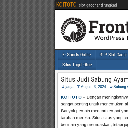
KOITOTO
slot gacor anti rungkad
E- Sports Online
RTP Slot Gacor
Situs Togel Oline
Situs Judi Sabung Ayam 
jarga
August 3, 2024
Sabung 
KOITOTO
–
Dengan meningkatnya
sangat penting untuk menemukan
s
Banyak pemain mencari tempat ya
taruhan mereka. Situs-situs yang 
bermain yang memuaskan, tetapi ju