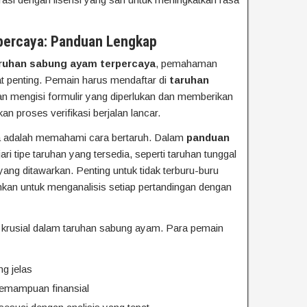
percaya: Panduan Lengkap
ruhan sabung ayam terpercaya
, pemahaman
t penting. Pemain harus mendaftar di
taruhan
n mengisi formulir yang diperlukan dan memberikan
n proses verifikasi berjalan lancar.
nya adalah memahami cara bertaruh. Dalam
panduan
ri tipe taruhan yang tersedia, seperti taruhan tunggal
ng ditawarkan. Penting untuk tidak terburu-buru
kan untuk menganalisis setiap pertandingan dengan
rusial dalam taruhan sabung ayam. Para pemain
g jelas
 kemampuan finansial