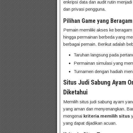
enkripsi data dan audit rutin menjad
dan privasi pengguna.
Pilihan Game yang Beragam
Pemain memiliki akses ke beraga
hingga permainan berbeda yang me
berbagai pemain. Berikut adalah be
Taruhan langsung pada perta
Permainan simulasi yang memun
Turnamen dengan hadiah mena
Situs Judi Sabung Ayam On
Diketahui
Memilih situs judi sabung ayam yan
yang aman dan menyenangkan. Ban
mengenai
kriteria memilih situs
y
yang dapat dijadikan acuan.