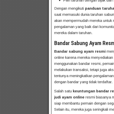
Pilih taruhan dengan bijak dan
Dengan mengikuti
panduan taruh
saat memasuki dunia taruhan sabun
akan mempermudah mereka untuk me
pengalaman yang baik dari komuni
mereka dalam taruhan.
Bandar Sabung Ayam Resm
Bandar sabung ayam resmi
menj
online karena mereka menyediakan
menggunakan bandar resmi, pemain
melakukan transaksi, tetapi juga ak
tentunya meningkatkan pengalaman
dengan bandar yang tidak terdaftar.
Salah satu
keuntungan bandar r
judi ayam online
resmi biasanya m
siap membantu pemain dengan segal
Selain itu, mereka juga seringkali