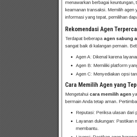
menawarkan berbagai keuntungan, 
keamanan transaksi. Memilih agen y
informasi yang tepat, pemilihan dap
Rekomendasi Agen Terperc
Terdapat beberapa
agen sabung a
sangat baik di kalangan pemain. Beb
Agen A: Dikenal karena layan
Agen B: Memiliki platform yang
Agen C: Menyediakan opsi tar
Cara Memilih Agen yang Tep
Mengetahui
cara memilih agen
ya
bermain Anda tetap aman. Pertimban
Reputasi: Periksa ulasan dar
Layanan dukungan: Pastikan m
membantu.
Lisensi: Pastikan agen berope