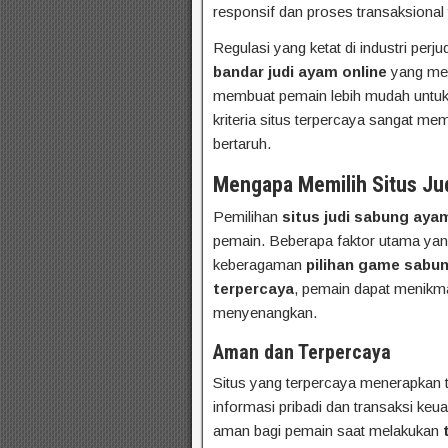
responsif dan proses transaksional
Regulasi yang ketat di industri per
bandar judi ayam online
yang memi
membuat pemain lebih mudah untu
kriteria situs terpercaya sangat m
bertaruh.
Mengapa Memilih Situs Ju
Pemilihan
situs judi sabung aya
pemain. Beberapa faktor utama yan
keberagaman
pilihan game sabu
terpercaya
, pemain dapat menikma
menyenangkan.
Aman dan Terpercaya
Situs yang terpercaya menerapkan 
informasi pribadi dan transaksi k
aman bagi pemain saat melakukan