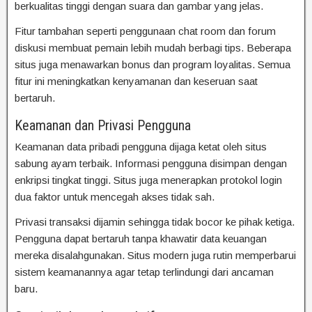
berkualitas tinggi dengan suara dan gambar yang jelas.
Fitur tambahan seperti penggunaan chat room dan forum
diskusi membuat pemain lebih mudah berbagi tips. Beberapa
situs juga menawarkan bonus dan program loyalitas. Semua
fitur ini meningkatkan kenyamanan dan keseruan saat
bertaruh.
Keamanan dan Privasi Pengguna
Keamanan data pribadi pengguna dijaga ketat oleh situs
sabung ayam terbaik. Informasi pengguna disimpan dengan
enkripsi tingkat tinggi. Situs juga menerapkan protokol login
dua faktor untuk mencegah akses tidak sah.
Privasi transaksi dijamin sehingga tidak bocor ke pihak ketiga.
Pengguna dapat bertaruh tanpa khawatir data keuangan
mereka disalahgunakan. Situs modern juga rutin memperbarui
sistem keamanannya agar tetap terlindungi dari ancaman
baru.