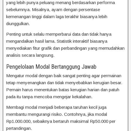
yang lebih punya peluang menang berdasarkan performa
sebelumnya. Misalnya, ayam dengan persentase
kemenangan tinggi dalam laga terakhir biasanya lebih
diunggulkan.
Penting untuk selalu memperbarui data dan tidak hanya
mengandalkan hasil lama. Statistik interaktif biasanya
menyediakan fitur grafik dan perbandingan yang memudahkan
analisis secara langsung.
Pengelolaan Modal Bertanggung Jawab
Mengatur modal dengan baik sangat penting agar permainan
tetap menyenangkan dan tidak menyebabkan kerugian besar.
Pemain harus menentukan batas kerugian harian dan patuh
pada itu tanpa mencoba mengejar kekalahan.
Membagi modal menjadi beberapa taruhan kecil juga
membantu mengurangi risiko. Contohnya, jika modal
Rp1.000.000, sebaiknya bertaruh maksimal Rp50.000 per
pertandingan.