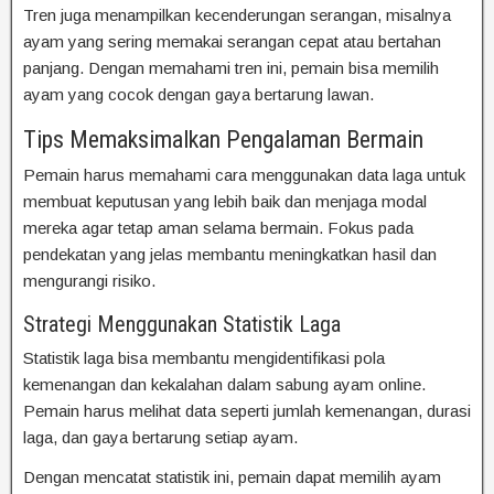
Tren juga menampilkan kecenderungan serangan, misalnya
ayam yang sering memakai serangan cepat atau bertahan
panjang. Dengan memahami tren ini, pemain bisa memilih
ayam yang cocok dengan gaya bertarung lawan.
Tips Memaksimalkan Pengalaman Bermain
Pemain harus memahami cara menggunakan data laga untuk
membuat keputusan yang lebih baik dan menjaga modal
mereka agar tetap aman selama bermain. Fokus pada
pendekatan yang jelas membantu meningkatkan hasil dan
mengurangi risiko.
Strategi Menggunakan Statistik Laga
Statistik laga bisa membantu mengidentifikasi pola
kemenangan dan kekalahan dalam sabung ayam online.
Pemain harus melihat data seperti jumlah kemenangan, durasi
laga, dan gaya bertarung setiap ayam.
Dengan mencatat statistik ini, pemain dapat memilih ayam