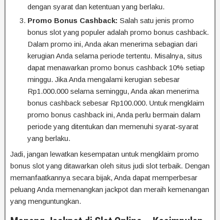
dengan syarat dan ketentuan yang berlaku.
Promo Bonus Cashback:
Salah satu jenis promo
bonus slot yang populer adalah promo bonus cashback.
Dalam promo ini, Anda akan menerima sebagian dari
kerugian Anda selama periode tertentu. Misalnya, situs
dapat menawarkan promo bonus cashback 10% setiap
minggu. Jika Anda mengalami kerugian sebesar
Rp1.000.000 selama seminggu, Anda akan menerima
bonus cashback sebesar Rp100.000. Untuk mengklaim
promo bonus cashback ini, Anda perlu bermain dalam
periode yang ditentukan dan memenuhi syarat-syarat
yang berlaku.
Jadi, jangan lewatkan kesempatan untuk mengklaim promo
bonus slot yang ditawarkan oleh situs judi slot terbaik. Dengan
memanfaatkannya secara bijak, Anda dapat memperbesar
peluang Anda memenangkan jackpot dan meraih kemenangan
yang menguntungkan.