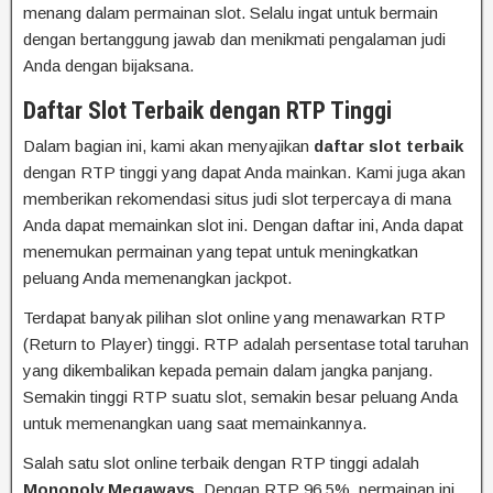
menang dalam permainan slot. Selalu ingat untuk bermain
dengan bertanggung jawab dan menikmati pengalaman judi
Anda dengan bijaksana.
Daftar Slot Terbaik dengan RTP Tinggi
Dalam bagian ini, kami akan menyajikan
daftar slot terbaik
dengan RTP tinggi yang dapat Anda mainkan. Kami juga akan
memberikan rekomendasi situs judi slot terpercaya di mana
Anda dapat memainkan slot ini. Dengan daftar ini, Anda dapat
menemukan permainan yang tepat untuk meningkatkan
peluang Anda memenangkan jackpot.
Terdapat banyak pilihan slot online yang menawarkan RTP
(Return to Player) tinggi. RTP adalah persentase total taruhan
yang dikembalikan kepada pemain dalam jangka panjang.
Semakin tinggi RTP suatu slot, semakin besar peluang Anda
untuk memenangkan uang saat memainkannya.
Salah satu slot online terbaik dengan RTP tinggi adalah
Monopoly Megaways
. Dengan RTP 96.5%, permainan ini