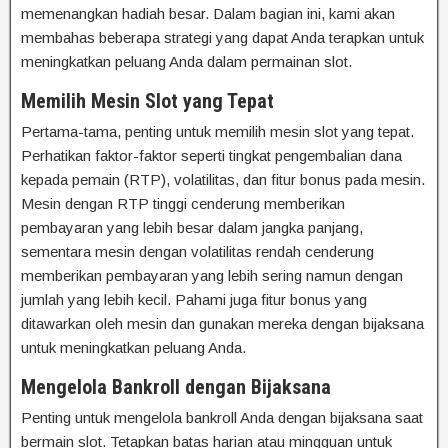
memenangkan hadiah besar. Dalam bagian ini, kami akan
membahas beberapa strategi yang dapat Anda terapkan untuk
meningkatkan peluang Anda dalam permainan slot.
Memilih Mesin Slot yang Tepat
Pertama-tama, penting untuk memilih mesin slot yang tepat.
Perhatikan faktor-faktor seperti tingkat pengembalian dana
kepada pemain (RTP), volatilitas, dan fitur bonus pada mesin.
Mesin dengan RTP tinggi cenderung memberikan
pembayaran yang lebih besar dalam jangka panjang,
sementara mesin dengan volatilitas rendah cenderung
memberikan pembayaran yang lebih sering namun dengan
jumlah yang lebih kecil. Pahami juga fitur bonus yang
ditawarkan oleh mesin dan gunakan mereka dengan bijaksana
untuk meningkatkan peluang Anda.
Mengelola Bankroll dengan Bijaksana
Penting untuk mengelola bankroll Anda dengan bijaksana saat
bermain slot. Tetapkan batas harian atau mingguan untuk