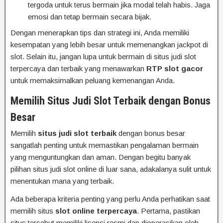
tergoda untuk terus bermain jika modal telah habis. Jaga
emosi dan tetap bermain secara bijak.
Dengan menerapkan tips dan strategi ini, Anda memiliki
kesempatan yang lebih besar untuk memenangkan jackpot di
slot. Selain itu, jangan lupa untuk bermain di situs judi slot
terpercaya dan terbaik yang menawarkan
RTP slot gacor
untuk memaksimalkan peluang kemenangan Anda.
Memilih Situs Judi Slot Terbaik dengan Bonus
Besar
Memilih
situs judi slot terbaik
dengan bonus besar
sangatlah penting untuk memastikan pengalaman bermain
yang menguntungkan dan aman. Dengan begitu banyak
pilihan situs judi slot online di luar sana, adakalanya sulit untuk
menentukan mana yang terbaik.
Ada beberapa kriteria penting yang perlu Anda perhatikan saat
memilih situs
slot online terpercaya
. Pertama, pastikan
situs tersebut memiliki lisensi resmi dan dioperasikan oleh