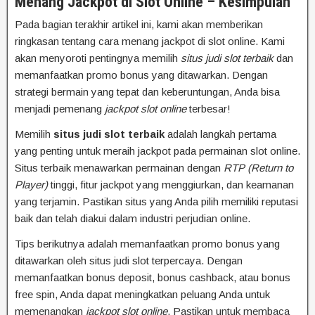
Menang Jackpot di Slot Online – Kesimpulan
Pada bagian terakhir artikel ini, kami akan memberikan
ringkasan tentang cara menang jackpot di slot online. Kami
akan menyoroti pentingnya memilih
situs judi slot terbaik
dan
memanfaatkan promo bonus yang ditawarkan. Dengan
strategi bermain yang tepat dan keberuntungan, Anda bisa
menjadi pemenang
jackpot slot online
terbesar!
Memilih
situs judi slot terbaik
adalah langkah pertama
yang penting untuk meraih jackpot pada permainan slot online.
Situs terbaik menawarkan permainan dengan
RTP (Return to
Player)
tinggi, fitur jackpot yang menggiurkan, dan keamanan
yang terjamin. Pastikan situs yang Anda pilih memiliki reputasi
baik dan telah diakui dalam industri perjudian online.
Tips berikutnya adalah memanfaatkan promo bonus yang
ditawarkan oleh situs judi slot terpercaya. Dengan
memanfaatkan bonus deposit, bonus cashback, atau bonus
free spin, Anda dapat meningkatkan peluang Anda untuk
memenangkan
jackpot slot online
. Pastikan untuk membaca