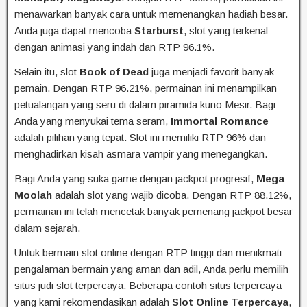
menawarkan banyak cara untuk memenangkan hadiah besar.
Anda juga dapat mencoba
Starburst
, slot yang terkenal
dengan animasi yang indah dan RTP 96.1%.
Selain itu, slot
Book of Dead
juga menjadi favorit banyak
pemain. Dengan RTP 96.21%, permainan ini menampilkan
petualangan yang seru di dalam piramida kuno Mesir. Bagi
Anda yang menyukai tema seram,
Immortal Romance
adalah pilihan yang tepat. Slot ini memiliki RTP 96% dan
menghadirkan kisah asmara vampir yang menegangkan.
Bagi Anda yang suka game dengan jackpot progresif,
Mega
Moolah
adalah slot yang wajib dicoba. Dengan RTP 88.12%,
permainan ini telah mencetak banyak pemenang jackpot besar
dalam sejarah.
Untuk bermain slot online dengan RTP tinggi dan menikmati
pengalaman bermain yang aman dan adil, Anda perlu memilih
situs judi slot terpercaya. Beberapa contoh situs terpercaya
yang kami rekomendasikan adalah
Slot Online Terpercaya
,