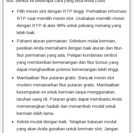
slot, berikut ini beberapa cara yang bisa Anda coba:
Pilih mesin slot dengan RTP tinggi: Perhatikan informasi
RTP saat memilih mesin slot. Usahakan memilih mesin
dengan RTP di atas 96% untuk peluang menang yang
lebih baik.
Pahami aturan permainan: Sebelum mulai bermain,
pastikan Anda memahami dengan baik aturan dan fitur-
fitur permainan yang ada. Pelajari kombinasi simbol
yang memberikan kemenangan dan fitur bonus yang
dapat menghasilkan potensi kemenangan lebih tinggi.
Manfaatkan fitur putaran gratis: Banyak mesin slot
modern menawarkan fitur putaran gratis. Manfaatkan
kesempatan ini untuk bermain tanpa menggunakan
taruhan uang riil. Putaran gratis dapat membantu Anda
memenangkan hadiah dan menambah modal untuk
bermain lebih lama.
Kelola modal dengan baik: Tetapkan batasan modal
yang akan Anda gunakan untuk bermain slot. Jangan