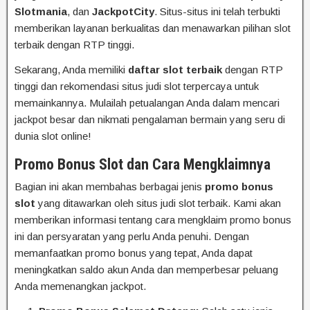
Slotmania
, dan
JackpotCity
. Situs-situs ini telah terbukti
memberikan layanan berkualitas dan menawarkan pilihan slot
terbaik dengan RTP tinggi.
Sekarang, Anda memiliki
daftar slot terbaik
dengan RTP
tinggi dan rekomendasi situs judi slot terpercaya untuk
memainkannya. Mulailah petualangan Anda dalam mencari
jackpot besar dan nikmati pengalaman bermain yang seru di
dunia slot online!
Promo Bonus Slot dan Cara Mengklaimnya
Bagian ini akan membahas berbagai jenis
promo bonus
slot
yang ditawarkan oleh situs judi slot terbaik. Kami akan
memberikan informasi tentang cara mengklaim promo bonus
ini dan persyaratan yang perlu Anda penuhi. Dengan
memanfaatkan promo bonus yang tepat, Anda dapat
meningkatkan saldo akun Anda dan memperbesar peluang
Anda memenangkan jackpot.