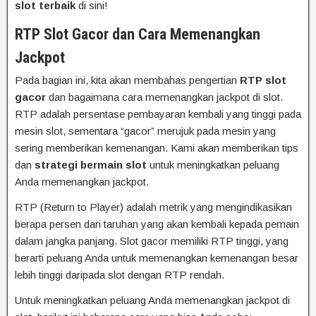
slot terbaik
di sini!
RTP Slot Gacor dan Cara Memenangkan
Jackpot
Pada bagian ini, kita akan membahas pengertian
RTP slot
gacor
dan bagaimana cara memenangkan jackpot di slot.
RTP adalah persentase pembayaran kembali yang tinggi pada
mesin slot, sementara “gacor” merujuk pada mesin yang
sering memberikan kemenangan. Kami akan memberikan tips
dan
strategi bermain slot
untuk meningkatkan peluang
Anda memenangkan jackpot.
RTP (Return to Player) adalah metrik yang mengindikasikan
berapa persen dari taruhan yang akan kembali kepada pemain
dalam jangka panjang. Slot gacor memiliki RTP tinggi, yang
berarti peluang Anda untuk memenangkan kemenangan besar
lebih tinggi daripada slot dengan RTP rendah.
Untuk meningkatkan peluang Anda memenangkan jackpot di