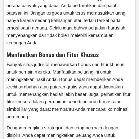
berapa banyak yang dapat Anda pertaruhkan dan patuhi
batasan ini. Jangan tergoda untuk terus memasukkan uang
hanya karena sedang kehilangan atau terlalu terikat pada
emosi saat menang. Selalu ingat bahwa perjudian haruslah
menyenangkan dan tidak boleh melebihi kemampuan
keuangan Anda.
Manfaatkan Bonus dan Fitur Khusus
Banyak situs judi slot menawarkan bonus dan fitur khusus
untuk pemain mereka. Manfaatkan peluang ini untuk
meningkatkan hasil Anda. Bonus dapat memberikan Anda
kredit tambahan atau putaran gratis yang dapat digunakan
untuk memenangkan hadiah lebih besar. Juga, perhatikan fitur-
fitur khusus dalam permainan seperti putaran bonus atau
simbol liar yang dapat membantu Anda mencapai kombinasi
pemenang.
Dengan mengikuti strategi ini dan tetap bermain dengan
disiplin, Anda dapat meningkatkan peluang Anda untuk