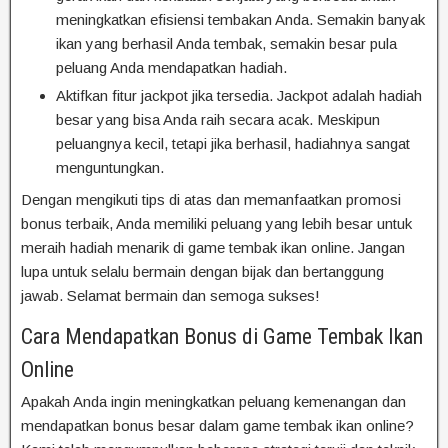
meningkatkan efisiensi tembakan Anda. Semakin banyak
ikan yang berhasil Anda tembak, semakin besar pula
peluang Anda mendapatkan hadiah.
Aktifkan fitur jackpot jika tersedia. Jackpot adalah hadiah
besar yang bisa Anda raih secara acak. Meskipun
peluangnya kecil, tetapi jika berhasil, hadiahnya sangat
menguntungkan.
Dengan mengikuti tips di atas dan memanfaatkan promosi
bonus terbaik, Anda memiliki peluang yang lebih besar untuk
meraih hadiah menarik di game tembak ikan online. Jangan
lupa untuk selalu bermain dengan bijak dan bertanggung
jawab. Selamat bermain dan semoga sukses!
Cara Mendapatkan Bonus di Game Tembak Ikan
Online
Apakah Anda ingin meningkatkan peluang kemenangan dan
mendapatkan bonus besar dalam game tembak ikan online?