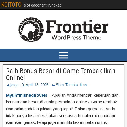
KOITOTO
slot gacor anti rungkad
Raih Bonus Besar di Game Tembak Ikan
Online!
jarga
April 13, 2026
Situs Tembak Ikan
Myunfinishednovels
– Apakah Anda mencari keseruan dan
keuntungan besar di dunia permainan online? Game tembak
ikan online adalah pilihan yang tepat! Dalam game ini, Anda
tidak hanya bisa merasakan sensasi adrenalin menghadapi
ikan-ikan ganas, tetapi juga memiliki kesempatan untuk