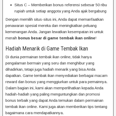
Situs C – Memberikan bonus referensi sebesar 50 ribu
rupiah untuk setiap anggota yang Anda ajak bergabung
Dengan memilih situs-situs ini, Anda dapat memanfaatkan
penawaran spesial mereka dan meningkatkan peluang
kemenangan Anda. Jangan lewatkan kesempatan ini untuk
meraih
bonus besar di game tembak ikan online
!
Hadiah Menarik di Game Tembak Ikan
Di dunia permainan tembak ikan online, tidak hanya
pengalaman bermain yang seru dan menghibur yang
dihadirkan, tetapi juga hadiah menarik yang bisa Anda
dapatkan. Game tembak ikan menyediakan berbagai macam
reward dan bonus yang menggiurkan untuk para pemainnya.
Dalam bagian ini, kami akan memperlihatkan kepada Anda
hadiah-hadiah yang paling menguntungkan dan promosi
bonus terbaik yang dapat Anda temukan dalam permainan
tembak ikan online. Kami juga akan memberikan tips tentang
bagaimana cara mendapatkannya.