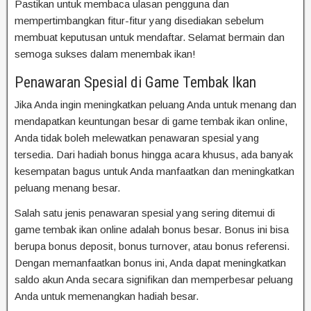
Pastikan untuk membaca ulasan pengguna dan
mempertimbangkan fitur-fitur yang disediakan sebelum
membuat keputusan untuk mendaftar. Selamat bermain dan
semoga sukses dalam menembak ikan!
Penawaran Spesial di Game Tembak Ikan
Jika Anda ingin meningkatkan peluang Anda untuk menang dan
mendapatkan keuntungan besar di game tembak ikan online,
Anda tidak boleh melewatkan penawaran spesial yang
tersedia. Dari hadiah bonus hingga acara khusus, ada banyak
kesempatan bagus untuk Anda manfaatkan dan meningkatkan
peluang menang besar.
Salah satu jenis penawaran spesial yang sering ditemui di
game tembak ikan online adalah bonus besar. Bonus ini bisa
berupa bonus deposit, bonus turnover, atau bonus referensi.
Dengan memanfaatkan bonus ini, Anda dapat meningkatkan
saldo akun Anda secara signifikan dan memperbesar peluang
Anda untuk memenangkan hadiah besar.