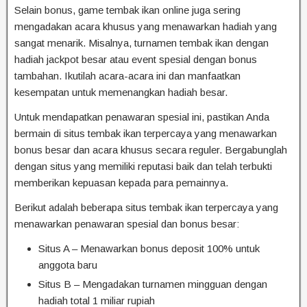
Selain bonus, game tembak ikan online juga sering
mengadakan acara khusus yang menawarkan hadiah yang
sangat menarik. Misalnya, turnamen tembak ikan dengan
hadiah jackpot besar atau event spesial dengan bonus
tambahan. Ikutilah acara-acara ini dan manfaatkan
kesempatan untuk memenangkan hadiah besar.
Untuk mendapatkan penawaran spesial ini, pastikan Anda
bermain di situs tembak ikan terpercaya yang menawarkan
bonus besar dan acara khusus secara reguler. Bergabunglah
dengan situs yang memiliki reputasi baik dan telah terbukti
memberikan kepuasan kepada para pemainnya.
Berikut adalah beberapa situs tembak ikan terpercaya yang
menawarkan penawaran spesial dan bonus besar:
Situs A – Menawarkan bonus deposit 100% untuk
anggota baru
Situs B – Mengadakan turnamen mingguan dengan
hadiah total 1 miliar rupiah