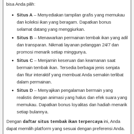
bisa Anda pilih:
Situs A
– Menyediakan tampilan grafis yang memukau
dan koleksi ikan yang beragam. Dapatkan bonus
selamat datang yang menggiurkan.
Situs B
– Menawarkan permainan tembak ikan yang adil
dan transparan. Nikmati layanan pelanggan 24/7 dan
promosi menarik setiap minggunya.
Situs C
– Menjamin keseruan dan keamanan saat
bermain tembak ikan. Tersedia berbagai jenis senjata
dan fitur interaktif yang membuat Anda semakin terlibat
dalam permainan.
Situs D
– Menyajikan pengalaman bermain yang
realistis dengan animasi yang halus dan efek suara yang
memukau. Dapatkan bonus loyalitas dan hadiah menarik
setiap bulannya.
Dengan
daftar situs tembak ikan terpercaya
ini, Anda
dapat memilih platform yang sesuai dengan preferensi Anda.