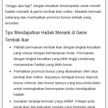
Tunggu apa lagi? Jangan lewatkan kesempatan untuk meraih
hadiah menarik di game tembak ikan online. Mulailah bermain
sekarang dan manfaatkan promosi bonus terbaik yang
tersedia!
Tips Mendapatkan Hadiah Menarik di Game
Tembak Ikan
Pilihlah permainan tembak ikan dengan tingkat kesulitan
yang sesuai dengan kemampuan Anda. Permainan
dengan tingkat kesulitan yang lebih tinggi cenderung
menawarkan hadiah yang lebih besar.
Perhatikan promosi bonus yang ditawarkan oleh situs
tembak ikan online. Biasanya, terdapat bonus deposit,
bonus referral, dan bonus lainnya yang bisa Anda klaim
untuk meningkatkan kesempatan Anda mendapatkan
hadiah.
Gunakan strategi bermain yang efektif. Pelajari pola
gerak ikan dan kekuatan senjata yang berbeda untuk