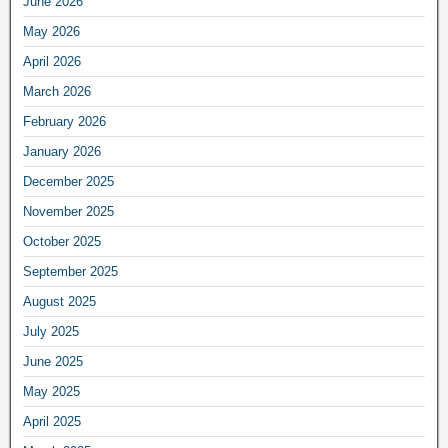
June 2026
May 2026
April 2026
March 2026
February 2026
January 2026
December 2025
November 2025
October 2025
September 2025
August 2025
July 2025
June 2025
May 2025
April 2025