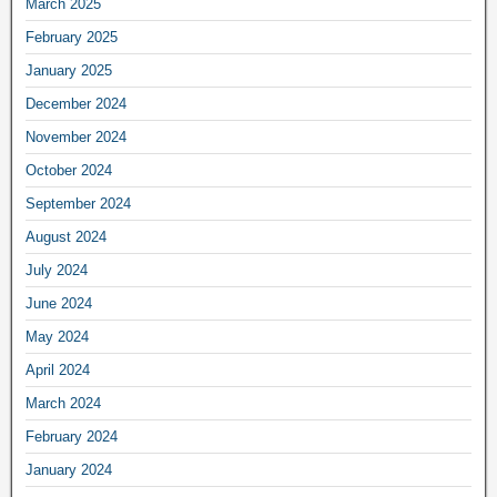
March 2025
February 2025
January 2025
December 2024
November 2024
October 2024
September 2024
August 2024
July 2024
June 2024
May 2024
April 2024
March 2024
February 2024
January 2024