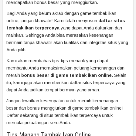
mendapatkan bonus besar yang menggiurkan.
Bagi Anda yang belum akrab dengan game tembak ikan
online, jangan khawatir! Kami telah menyusun
daftar situs
tembak ikan terpercaya
yang dapat Anda daftarkan dan
mainkan. Sehingga Anda bisa merasakan kesenangan
bermain tanpa khawatir akan kualitas dan integritas situs yang
Anda pilih.
Kami akan membahas tips-tips menarik yang dapat
membantu Anda memaksimalkan peluang kemenangan dan
meraih
bonus besar di game tembak ikan online
. Selain
itu, kami juga akan memberikan daftar situs terpercaya yang
dapat Anda jadikan tempat bermain yang aman.
Jangan lewatkan kesempatan untuk meraih kemenangan
besar dan bonus menggiurkan di game tembak ikan online!
Daftar sekarang di situs tembak ikan terpercaya untuk
memulai petualangan seru Anda.
Tips Menang Tembak Ikan Online