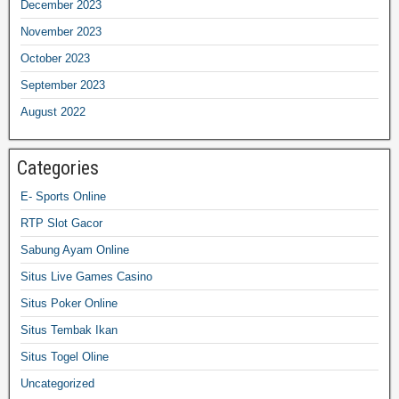
December 2023
November 2023
October 2023
September 2023
August 2022
Categories
E- Sports Online
RTP Slot Gacor
Sabung Ayam Online
Situs Live Games Casino
Situs Poker Online
Situs Tembak Ikan
Situs Togel Oline
Uncategorized