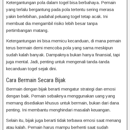
Ketergantungan pola dalam togel bisa berbahaya. Pemain
yang terlalu bergantung pada pola tertentu sering merasa
yakin berlebihan, padahal peluang togel tetap acak. Ini
membuat dia mengambil risiko lebih besar tanpa
pertimbangan matang.
Ketergantungan ini bisa memicu kecanduan, di mana pemain
terus bermain demi mencoba pola yang sama meskipun
sudah kalah banyak. Dampaknya bukan hanya finansial, tapi
juga mental. Jadi, penting untuk mengenali tanda-tanda
kecanduan togel sejak dini.
Cara Bermain Secara Bijak
Bermain dengan bijak berarti mengatur strategi dan emosi
dengan baik. Pemain sebaiknya menggunakan uang yang
memang disediakan khusus untuk bermain, bukan dari dana
penting. Ini membantu menghindari masalah keuangan.
Selain itu, bijak juga berarti tidak terbawa emosi saat menang
atau kalah. Pemain harus mampu berhenti saat sudah