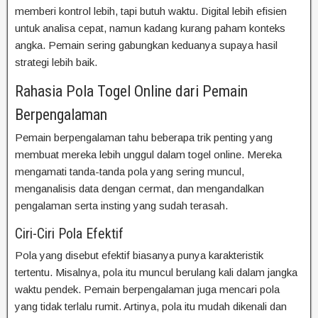
memberi kontrol lebih, tapi butuh waktu. Digital lebih efisien
untuk analisa cepat, namun kadang kurang paham konteks
angka. Pemain sering gabungkan keduanya supaya hasil
strategi lebih baik.
Rahasia Pola Togel Online dari Pemain
Berpengalaman
Pemain berpengalaman tahu beberapa trik penting yang
membuat mereka lebih unggul dalam togel online. Mereka
mengamati tanda-tanda pola yang sering muncul,
menganalisis data dengan cermat, dan mengandalkan
pengalaman serta insting yang sudah terasah.
Ciri-Ciri Pola Efektif
Pola yang disebut efektif biasanya punya karakteristik
tertentu. Misalnya, pola itu muncul berulang kali dalam jangka
waktu pendek. Pemain berpengalaman juga mencari pola
yang tidak terlalu rumit. Artinya, pola itu mudah dikenali dan