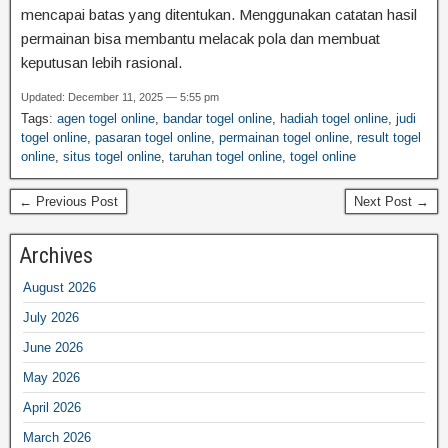
mencapai batas yang ditentukan. Menggunakan catatan hasil
permainan bisa membantu melacak pola dan membuat
keputusan lebih rasional.
Updated: December 11, 2025 — 5:55 pm
Tags:
agen togel online
,
bandar togel online
,
hadiah togel online
,
judi
togel online
,
pasaran togel online
,
permainan togel online
,
result togel
online
,
situs togel online
,
taruhan togel online
,
togel online
← Previous Post
Next Post →
Archives
August 2026
July 2026
June 2026
May 2026
April 2026
March 2026