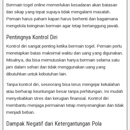
Bermain togel online memerlukan kesadaran akan batasan
dan sikap yang tepat supaya tidak mengalami masalah.
Pemain harus paham kapan harus berhenti dan bagaimana
mengelola keinginan bermain agar tetap bertanggung jawab.
Pentingnya Kontrol Diri
Kontrol diri sangat penting ketika bermain togel. Pemain perlu
menetapkan batas maksimal waktu dan uang yang digunakan.
Misalnya, dia bisa memutuskan hanya bermain selama satu
jam dalam sehari dan tidak menggunakan uang yang
dibutuhkan untuk kebutuhan lain.
Tanpa kontrol diri, seseorang bisa terus mengejar kekalahan
atau berharap keuntungan besar tanpa perhitungan. Ini mudah
menyebabkan stres dan kerugian finansial. Kontrol diri
membantu menjaga permainan tetap menyenangkan dan tidak
menjadi beban.
Dampak Negatif dari Ketergantungan Pola