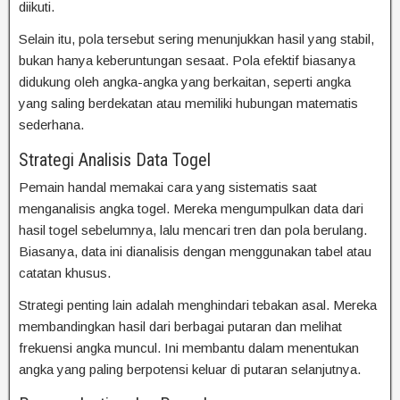
diikuti.
Selain itu, pola tersebut sering menunjukkan hasil yang stabil,
bukan hanya keberuntungan sesaat. Pola efektif biasanya
didukung oleh angka-angka yang berkaitan, seperti angka
yang saling berdekatan atau memiliki hubungan matematis
sederhana.
Strategi Analisis Data Togel
Pemain handal memakai cara yang sistematis saat
menganalisis angka togel. Mereka mengumpulkan data dari
hasil togel sebelumnya, lalu mencari tren dan pola berulang.
Biasanya, data ini dianalisis dengan menggunakan tabel atau
catatan khusus.
Strategi penting lain adalah menghindari tebakan asal. Mereka
membandingkan hasil dari berbagai putaran dan melihat
frekuensi angka muncul. Ini membantu dalam menentukan
angka yang paling berpotensi keluar di putaran selanjutnya.