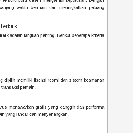
k terburu-buru dalam mengambil keputusan. Dengan
anjang waktu bermain dan meningkatkan peluang
 Terbaik
baik
adalah langkah penting. Berikut beberapa kriteria
 dipilih memiliki lisensi resmi dan sistem keamanan
 transaksi pemain.
rus menawarkan grafis yang canggih dan performa
ain yang lancar dan menyenangkan.