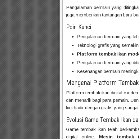
Pengalaman bermain yang ditingkat
juga memberikan tantangan baru ba
Poin Kunci
Pengalaman bermain yang lebi
Teknologi grafis yang semakin 
Platform tembak ikan mod
Pengalaman bermain yang diti
Kesenangan bermain meningkat
Mengenal Platform Tembak I
Platform tembak ikan digital mode
dan menarik bagi para pemain. Den
kini hadir dengan grafis yang sangat
Evolusi Game Tembak Ikan dar
Game tembak ikan telah berkemban
digital online.
Mesin tembak i