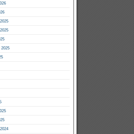
2026
026
2025
2025
025
 2025
25
5
2025
025
2024