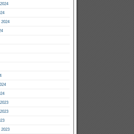
2024
024
 2024
24
4
2024
024
2023
2023
023
 2023