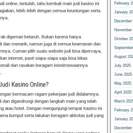
udi online. tentulah, tahu kembali main judi kasino ini
February 
iakan, lebih-lebih dengan semua keuntungan serta
January 2
mnya.
December 
November 
ak digemari betaruh. Bukan karena hanya
October 2
t dan menarik, namun juga di semua keamanan dan
September
mnya. Cuman pilih suatu website judi bisa dipercaya,
August 20
an internet, pasti siapa-siapa saja bisa lekas
 kenali dan rasakan beragam keistimewaannya
July 2025
.
June 2025
Judi Kasino Online?
May 2025
April 2025
dengan bermacam ragam pekerjaan judi didalamnya.
li dan digandrungi dengan langkah main yang telah
March 202
ng atau hotel. Dengan mengunjungi tempat Kasino ini
February 
ama kumpul serta lakukan beragam aktivitas judi yang
January 2
December 