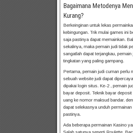
Bagaimana Metodenya Meng
Kurang?
Berkeinginan untuk lekas permainkan 
kebingungan. Trik mulai games ini 
saja pastinya dapat memainkan. Bah
sekalinya, maka pemain judi tidak
sangatlah dapat terjangkau, pemain
tingkatan yang paling gampang.
Pertama, pemain judi cuman perlu m
sebuah website judi dapat dipercaya
dipakai login situs. Ke-2 , pemain j
bayar deposit. Teknik bayar deposit
uang ke nomor maksud bandar. denga
dapat selekasnya unduh permainan 
pastinya.
Ada beberapa permainan Kasino yan
Salah satunya seperti Roulette, Bacc