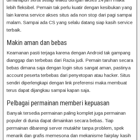
lebih fleksibel. Pemain tak perlu kuatir dengan kesibukan yang
lain karena service akses situs ada non stop dari pagi sampai
malam. Sampai ada CS yang selalu datang siap kasih service
terbaik.
Makin aman dan bebas
Keamanan pasti terjaga karena dengan Android tak gampang
dianggap dan terbebas dari Razia judi. Pemain taruhan secara
bebas dimana saja dengan login situs sangat aman, pastinya
account peserta terbebas dari penyetopan atau hacker. Situs
sendiri diperlengkapi dengan link preferensi maka membuat
terus dapat dijangkau sampai kapan saja.
Pelbagai permainan memberi kepuasan
Banyak tersedia permainan paling komplet juga permainan
populer di dunia dapat dimainkan secara bebas. Tiap
permainan dibarengi server mutakhir tanpa problem, spek
menarik dan grafis memesona dan mekanisme fairplay kasih