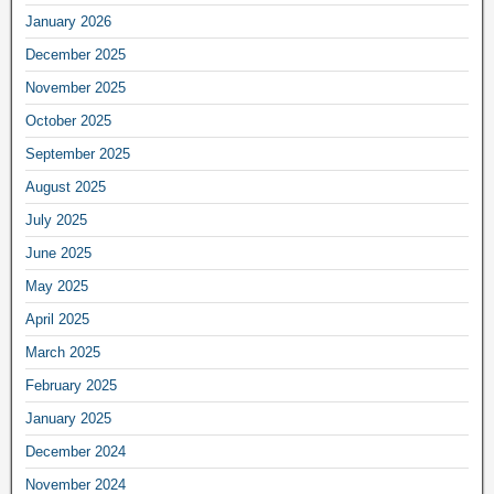
January 2026
December 2025
November 2025
October 2025
September 2025
August 2025
July 2025
June 2025
May 2025
April 2025
March 2025
February 2025
January 2025
December 2024
November 2024