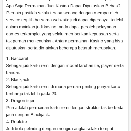
Apa Saja Permainan Judi Kasino Dapat Diputuskan Bebas?
Pemain pastilah selalu terasa senang dengan memperoleh
service terpilih bersama web-site judi dapat dipercaya. terlebih
dalam mainkan judi kasino, anda dapat peroleh pelayanan
games terkomplet yang selalu memberikan kepuasan serta
tak pernah menjenuhkan. Antara permainan Kasino yang bisa
diputuskan serta dimainkan beberapa betaruh merupakan:
1. Baccarat
Sebagai judi kartu remi dengan model taruhan tie, player serta
bandar.
2. Blackjack
Sebagai judi kartu remi di mana pemain penting punyai kartu
berharga tak lebih pada 23.
3. Dragon tiger
Pun adalah permainan kartu remi dengan struktur tak berbeda
jauh dengan Blackjack.
4. Roulette
Judi bola gelinding dengan mengira angka selaku tempat