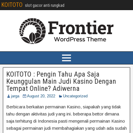
KOITOTO
slot gacor anti rungkad
KOITOTO : Pengin Tahu Apa Saja
Keunggulan Main Judi Kasino Dengan
Tempat Online? Adiwerna
jarga
August 20, 2022
Uncategorized
Berbicara berkaitan permainan Kasino, siapakah yang tidak
tahu dengan aktivitas judi yang ini. beberapa bettor dimana
saja terhitung di Indonesia pasti mengenali permainan Kasino
sebagai permainan judi membahagiakan yang udah ada sudah