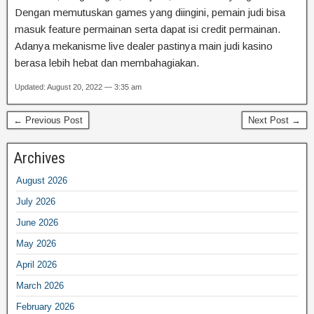
Dengan memutuskan games yang diingini, pemain judi bisa
masuk feature permainan serta dapat isi credit permainan.
Adanya mekanisme live dealer pastinya main judi kasino
berasa lebih hebat dan membahagiakan.
Updated: August 20, 2022 — 3:35 am
← Previous Post
Next Post →
Archives
August 2026
July 2026
June 2026
May 2026
April 2026
March 2026
February 2026