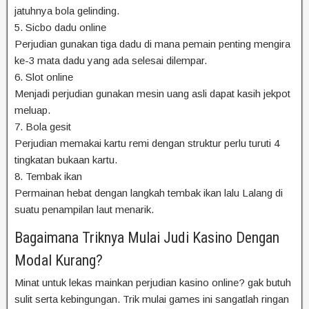
jatuhnya bola gelinding.
5. Sicbo dadu online
Perjudian gunakan tiga dadu di mana pemain penting mengira
ke-3 mata dadu yang ada selesai dilempar.
6. Slot online
Menjadi perjudian gunakan mesin uang asli dapat kasih jekpot
meluap.
7. Bola gesit
Perjudian memakai kartu remi dengan struktur perlu turuti 4
tingkatan bukaan kartu.
8. Tembak ikan
Permainan hebat dengan langkah tembak ikan lalu Lalang di
suatu penampilan laut menarik.
Bagaimana Triknya Mulai Judi Kasino Dengan
Modal Kurang?
Minat untuk lekas mainkan perjudian kasino online? gak butuh
sulit serta kebingungan. Trik mulai games ini sangatlah ringan