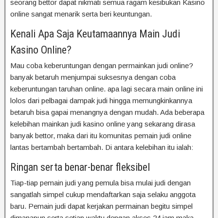
seorang bettor dapat nikmati semua ragam kesibukan Kasino
online sangat menarik serta beri keuntungan.
Kenali Apa Saja Keutamaannya Main Judi
Kasino Online?
Mau coba keberuntungan dengan permainkan judi online?
banyak betaruh menjumpai suksesnya dengan coba
keberuntungan taruhan online. apa lagi secara main online ini
lolos dari pelbagai dampak judi hingga memungkinkannya
betaruh bisa gapai menangnya dengan mudah. Ada beberapa
kelebihan mainkan judi kasino online yang sekarang dirasa
banyak bettor, maka dari itu komunitas pemain judi online
lantas bertambah bertambah. Di antara kelebihan itu ialah:
Ringan serta benar-benar fleksibel
Tiap-tiap pemain judi yang pemula bisa mulai judi dengan
sangatlah simpel cukup mendaftarkan saja selaku anggota
baru. Pemain judi dapat kerjakan permainan begitu simpel
dimanapun serta setiap waktu dengan akses 24 jam maka