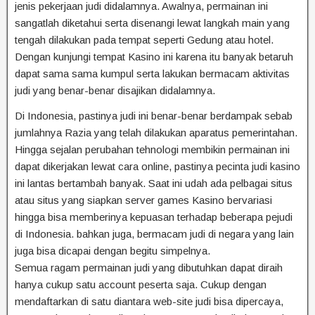
jenis pekerjaan judi didalamnya. Awalnya, permainan ini
sangatlah diketahui serta disenangi lewat langkah main yang
tengah dilakukan pada tempat seperti Gedung atau hotel.
Dengan kunjungi tempat Kasino ini karena itu banyak betaruh
dapat sama sama kumpul serta lakukan bermacam aktivitas
judi yang benar-benar disajikan didalamnya.
Di Indonesia, pastinya judi ini benar-benar berdampak sebab
jumlahnya Razia yang telah dilakukan aparatus pemerintahan.
Hingga sejalan perubahan tehnologi membikin permainan ini
dapat dikerjakan lewat cara online, pastinya pecinta judi kasino
ini lantas bertambah banyak. Saat ini udah ada pelbagai situs
atau situs yang siapkan server games Kasino bervariasi
hingga bisa memberinya kepuasan terhadap beberapa pejudi
di Indonesia. bahkan juga, bermacam judi di negara yang lain
juga bisa dicapai dengan begitu simpelnya.
Semua ragam permainan judi yang dibutuhkan dapat diraih
hanya cukup satu account peserta saja. Cukup dengan
mendaftarkan di satu diantara web-site judi bisa dipercaya,