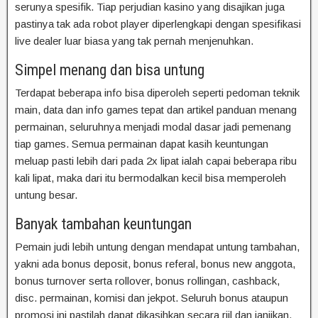
serunya spesifik. Tiap perjudian kasino yang disajikan juga
pastinya tak ada robot player diperlengkapi dengan spesifikasi
live dealer luar biasa yang tak pernah menjenuhkan.
Simpel menang dan bisa untung
Terdapat beberapa info bisa diperoleh seperti pedoman teknik
main, data dan info games tepat dan artikel panduan menang
permainan, seluruhnya menjadi modal dasar jadi pemenang
tiap games. Semua permainan dapat kasih keuntungan
meluap pasti lebih dari pada 2x lipat ialah capai beberapa ribu
kali lipat, maka dari itu bermodalkan kecil bisa memperoleh
untung besar.
Banyak tambahan keuntungan
Pemain judi lebih untung dengan mendapat untung tambahan,
yakni ada bonus deposit, bonus referal, bonus new anggota,
bonus turnover serta rollover, bonus rollingan, cashback,
disc. permainan, komisi dan jekpot. Seluruh bonus ataupun
promosi ini pastilah dapat dikasihkan secara riil dan janjikan.