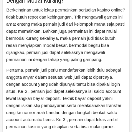
Dengan Modal Kurang?
Berkeinginan untuk lekas permainkan perjudian kasino online?
tidak butuh repot dan kebingungan. Trik mengawali games ini
amat enteng maka pemain judi dari kelompok mana saja pasti
dapat memainkan. Bahkan juga permainan ini dapat mulai
bermodal kurang sekalinya, maka pemain judi tidak butuh
resah menyiapkan modal besar. bermodal begitu bisa
dijangkau, pemain judi dapat selekasnya mengawali
permainan ini dengan tahap yang paling gampang.
Pertama, pemain judi perlu mendaftarkan lebih dulu sebagai
anggota anyar dalam sesuatu web judi dapat dipercaya.
dengan account yang udah dipunyai tentu bisa dipakai login
situs. Ke-2 , pemain judi dapat selekasnya isi saldo account
lewat langkah bayar deposit. Teknik bayar deposit yakni
dengan isikan slip pembayaran serta melaksanakan transfer
uang ke nomor arah bandar. dengan langkah berikut saldo
account automatic berisi. Ke-3 , pemain dapat lekas ambil
permainan kasino yang disajikan serta bisa mulai games