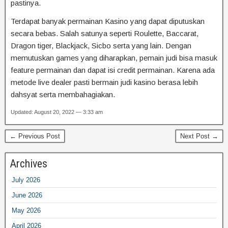
pastinya.
Terdapat banyak permainan Kasino yang dapat diputuskan
secara bebas. Salah satunya seperti Roulette, Baccarat,
Dragon tiger, Blackjack, Sicbo serta yang lain. Dengan
memutuskan games yang diharapkan, pemain judi bisa masuk
feature permainan dan dapat isi credit permainan. Karena ada
metode live dealer pasti bermain judi kasino berasa lebih
dahsyat serta membahagiakan.
Updated: August 20, 2022 — 3:33 am
← Previous Post
Next Post →
Archives
July 2026
June 2026
May 2026
April 2026