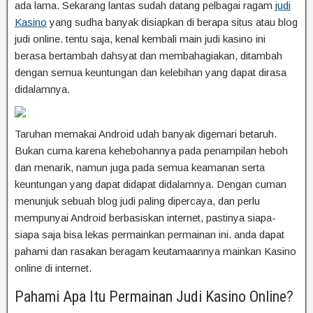
ada lama. Sekarang lantas sudah datang pelbagai ragam
judi
Kasino
yang sudha banyak disiapkan di berapa situs atau blog
judi online. tentu saja, kenal kembali main judi kasino ini
berasa bertambah dahsyat dan membahagiakan, ditambah
dengan semua keuntungan dan kelebihan yang dapat dirasa
didalamnya.
Taruhan memakai Android udah banyak digemari betaruh.
Bukan cuma karena kehebohannya pada penampilan heboh
dan menarik, namun juga pada semua keamanan serta
keuntungan yang dapat didapat didalamnya. Dengan cuman
menunjuk sebuah blog judi paling dipercaya, dan perlu
mempunyai Android berbasiskan internet, pastinya siapa-
siapa saja bisa lekas permainkan permainan ini. anda dapat
pahami dan rasakan beragam keutamaannya mainkan Kasino
online di internet.
Pahami Apa Itu Permainan Judi Kasino Online?