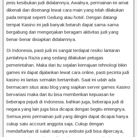
jenis kesibukan judi didalamnya. Awalnya, permainan ini amat
dikenali dan disenangi lewat cara main yang telah dilakukan
pada tempat seperti Gedung atau hotel. Dengan datangi
tempat Kasino ini jadi banyak betaruh dapat sama-sama
bergabung dan mengerjakan beragam aktivitas judi yang
benar-benar disiapkan didalamnya.
Di Indonesia, pasti judi ini sangat terdapat resiko lantaran
jumlahnya Razia yang sedang dilakukan petugas
pemerintahan. Maka dari itu sejalan kemajuan tehnologi bikin
games ini dapat dijalankan lewat cara online, pasti pecinta judi
kasino ini lantas semakin bertambah. Saat ini udah ada
bermacam situs atau blog yang siapkan server games Kasino
bervariasi maka dari itu bisa memberikan kepuasan ke
beberapa pejudi di Indonesia. bahkan juga, beberapa judi di
negara yang lain juga bisa dicapai dengan begitu entengnya.
Semua jenis permainan judi yang diingini dapat dicapai hanya
cukup satu account anggota saja. Cukup dengan
mendaftarkan di salah satunya website judi bisa dipercaya,