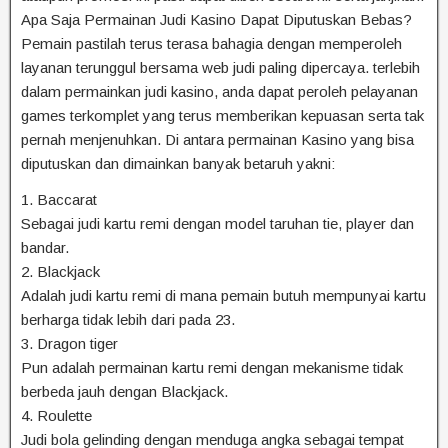
Apa Saja Permainan Judi Kasino Dapat Diputuskan Bebas?
Pemain pastilah terus terasa bahagia dengan memperoleh
layanan terunggul bersama web judi paling dipercaya. terlebih
dalam permainkan judi kasino, anda dapat peroleh pelayanan
games terkomplet yang terus memberikan kepuasan serta tak
pernah menjenuhkan. Di antara permainan Kasino yang bisa
diputuskan dan dimainkan banyak betaruh yakni:
1. Baccarat
Sebagai judi kartu remi dengan model taruhan tie, player dan
bandar.
2. Blackjack
Adalah judi kartu remi di mana pemain butuh mempunyai kartu
berharga tidak lebih dari pada 23.
3. Dragon tiger
Pun adalah permainan kartu remi dengan mekanisme tidak
berbeda jauh dengan Blackjack.
4. Roulette
Judi bola gelinding dengan menduga angka sebagai tempat