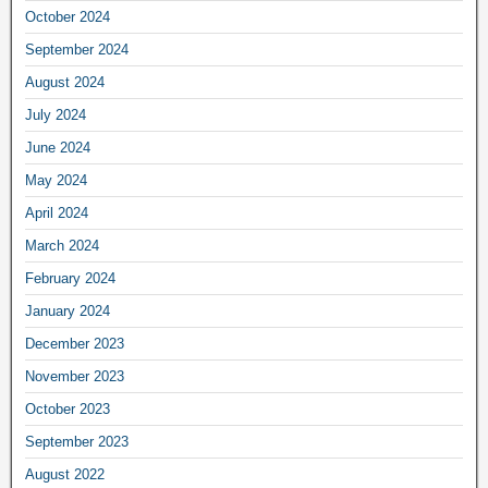
October 2024
September 2024
August 2024
July 2024
June 2024
May 2024
April 2024
March 2024
February 2024
January 2024
December 2023
November 2023
October 2023
September 2023
August 2022