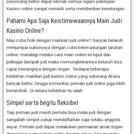
seseorang bettor dapat nikmati semua ragam pekerjaan
Kasino online sangat menarik serta memberikan keuntungan.
Pahami Apa Saja Keistimewaannya Main Judi
Kasino Online?
Mau coba hoki dengan mainkan judi online? banyak betaruh
menjumpai suksesnya dengan coba keberuntungan taruhan
online. manalagi melalui cara main online ini luput dari
pelbagai dampak judi maka memungkinkannya betaruh bisa
capai menangnya dengan ringan. Terdapat beberapa
kelebihan mainkan judi kasino online yang sekarang dirasa
banyak bettor, hingga komunitas pemain judi online juga lebih
bertambah. Di antara kelebihan itu ialah:
Simpel serta begitu fleksibel
Tiap pemain judi masih pemula bisa mulai judi dengan
sangatlah simpel cukup mendaftarkan saja selaku anggota
anyar. Pemain judi dapat melakukan permainan amat ringan
dimanapun serta setiap waktu dengan akses 24 jam maka