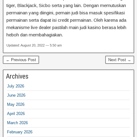
tiger, Blackjack, Sicbo serta yang lain. Dengan memutuskan
permainan yang diingini, pemain judi bisa masuk spesifikasi
permainan serta dapat isi credit permainan. Oleh karena ada
mekanisme live dealer pastilah main judi kasino berasa lebih
heboh dan membahagiakan.
Updated: August 20, 2022 — 5:50 am
← Previous Post
Next Post →
Archives
July 2026
June 2026
May 2026
April 2026
March 2026
February 2026