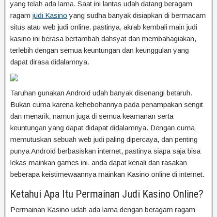
yang telah ada lama. Saat ini lantas udah datang beragam
ragam
judi Kasino
yang sudha banyak disiapkan di bermacam
situs atau web judi online. pastinya, akrab kembali main judi
kasino ini berasa bertambah dahsyat dan membahagiakan,
terlebih dengan semua keuntungan dan keunggulan yang
dapat dirasa didalamnya.
Taruhan gunakan Android udah banyak disenangi betaruh.
Bukan cuma karena kehebohannya pada penampakan sengit
dan menarik, namun juga di semua keamanan serta
keuntungan yang dapat didapat didalamnya. Dengan cuma
memutuskan sebuah web judi paling dipercaya, dan penting
punya Android berbasiskan internet, pastinya siapa saja bisa
lekas mainkan games ini. anda dapat kenali dan rasakan
beberapa keistimewaannya mainkan Kasino online di internet.
Ketahui Apa Itu Permainan Judi Kasino Online?
Permainan Kasino udah ada lama dengan beragam ragam