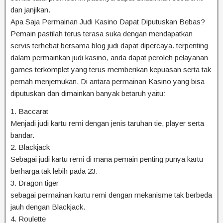
dan janjikan.
Apa Saja Permainan Judi Kasino Dapat Diputuskan Bebas?
Pemain pastilah terus terasa suka dengan mendapatkan
servis terhebat bersama blog judi dapat dipercaya. terpenting
dalam permainkan judi kasino, anda dapat peroleh pelayanan
games terkomplet yang terus memberikan kepuasan serta tak
pernah menjemukan. Di antara permainan Kasino yang bisa
diputuskan dan dimainkan banyak betaruh yaitu:
1. Baccarat
Menjadi judi kartu remi dengan jenis taruhan tie, player serta
bandar.
2. Blackjack
Sebagai judi kartu remi di mana pemain penting punya kartu
berharga tak lebih pada 23.
3. Dragon tiger
sebagai permainan kartu remi dengan mekanisme tak berbeda
jauh dengan Blackjack.
4. Roulette