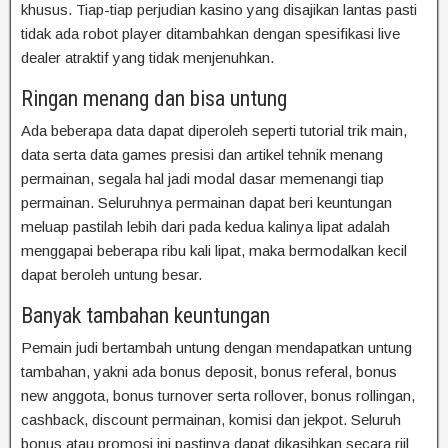
khusus. Tiap-tiap perjudian kasino yang disajikan lantas pasti
tidak ada robot player ditambahkan dengan spesifikasi live
dealer atraktif yang tidak menjenuhkan.
Ringan menang dan bisa untung
Ada beberapa data dapat diperoleh seperti tutorial trik main,
data serta data games presisi dan artikel tehnik menang
permainan, segala hal jadi modal dasar memenangi tiap
permainan. Seluruhnya permainan dapat beri keuntungan
meluap pastilah lebih dari pada kedua kalinya lipat adalah
menggapai beberapa ribu kali lipat, maka bermodalkan kecil
dapat beroleh untung besar.
Banyak tambahan keuntungan
Pemain judi bertambah untung dengan mendapatkan untung
tambahan, yakni ada bonus deposit, bonus referal, bonus
new anggota, bonus turnover serta rollover, bonus rollingan,
cashback, discount permainan, komisi dan jekpot. Seluruh
bonus atau promosi ini pastinya dapat dikasihkan secara riil