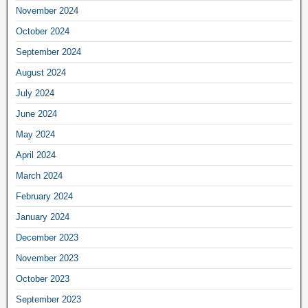
November 2024
October 2024
September 2024
August 2024
July 2024
June 2024
May 2024
April 2024
March 2024
February 2024
January 2024
December 2023
November 2023
October 2023
September 2023