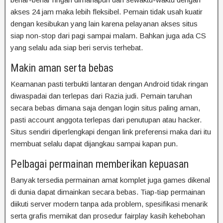
akses 24 jam maka lebih fleksibel. Pemain tidak usah kuatir
dengan kesibukan yang lain karena pelayanan akses situs
siap non-stop dari pagi sampai malam. Bahkan juga ada CS
yang selalu ada siap beri servis terhebat.
Makin aman serta bebas
Keamanan pasti terbukti lantaran dengan Android tidak ringan
diwaspadai dan terlepas dari Razia judi. Pemain taruhan
secara bebas dimana saja dengan login situs paling aman,
pasti account anggota terlepas dari penutupan atau hacker.
Situs sendiri diperlengkapi dengan link preferensi maka dari itu
membuat selalu dapat dijangkau sampai kapan pun.
Pelbagai permainan memberikan kepuasan
Banyak tersedia permainan amat komplet juga games dikenal
di dunia dapat dimainkan secara bebas. Tiap-tiap permainan
diikuti server modern tanpa ada problem, spesifikasi menarik
serta grafis memikat dan prosedur fairplay kasih kehebohan