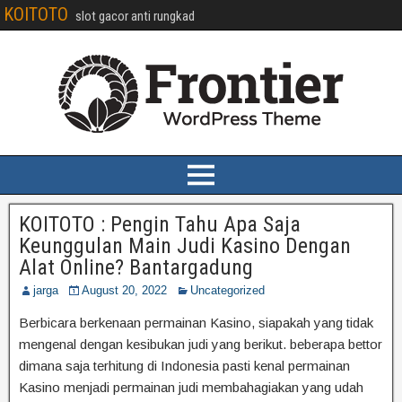
KOITOTO
slot gacor anti rungkad
KOITOTO : Pengin Tahu Apa Saja
Keunggulan Main Judi Kasino Dengan
Alat Online? Bantargadung
jarga
August 20, 2022
Uncategorized
Berbicara berkenaan permainan Kasino, siapakah yang tidak
mengenal dengan kesibukan judi yang berikut. beberapa bettor
dimana saja terhitung di Indonesia pasti kenal permainan
Kasino menjadi permainan judi membahagiakan yang udah