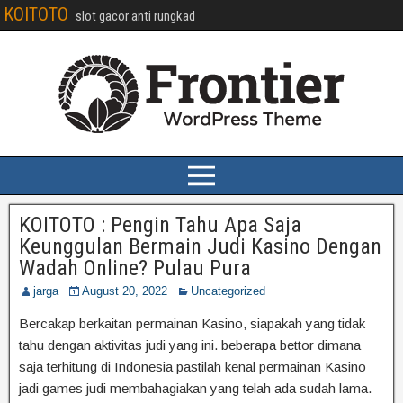
KOITOTO
slot gacor anti rungkad
KOITOTO : Pengin Tahu Apa Saja
Keunggulan Bermain Judi Kasino Dengan
Wadah Online? Pulau Pura
jarga
August 20, 2022
Uncategorized
Bercakap berkaitan permainan Kasino, siapakah yang tidak
tahu dengan aktivitas judi yang ini. beberapa bettor dimana
saja terhitung di Indonesia pastilah kenal permainan Kasino
jadi games judi membahagiakan yang telah ada sudah lama.