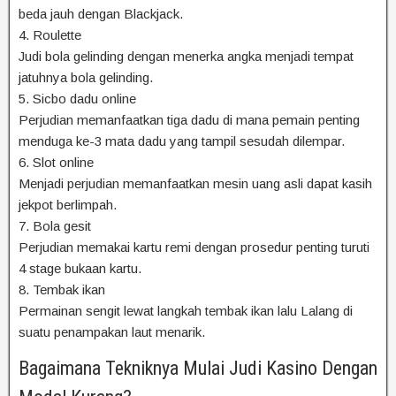
beda jauh dengan Blackjack.
4. Roulette
Judi bola gelinding dengan menerka angka menjadi tempat
jatuhnya bola gelinding.
5. Sicbo dadu online
Perjudian memanfaatkan tiga dadu di mana pemain penting
menduga ke-3 mata dadu yang tampil sesudah dilempar.
6. Slot online
Menjadi perjudian memanfaatkan mesin uang asli dapat kasih
jekpot berlimpah.
7. Bola gesit
Perjudian memakai kartu remi dengan prosedur penting turuti
4 stage bukaan kartu.
8. Tembak ikan
Permainan sengit lewat langkah tembak ikan lalu Lalang di
suatu penampakan laut menarik.
Bagaimana Tekniknya Mulai Judi Kasino Dengan