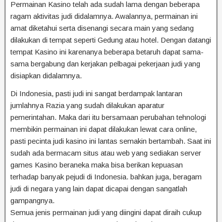
Permainan Kasino telah ada sudah lama dengan beberapa
ragam aktivitas judi didalamnya. Awalannya, permainan ini
amat diketahui serta disenangi secara main yang sedang
dilakukan di tempat seperti Gedung atau hotel. Dengan datangi
tempat Kasino ini karenanya beberapa betaruh dapat sama-
sama bergabung dan kerjakan pelbagai pekerjaan judi yang
disiapkan didalamnya.
Di Indonesia, pasti judi ini sangat berdampak lantaran
jumlahnya Razia yang sudah dilakukan aparatur
pemerintahan. Maka dari itu bersamaan perubahan tehnologi
membikin permainan ini dapat dilakukan lewat cara online,
pasti pecinta judi kasino ini lantas semakin bertambah. Saat ini
sudah ada bermacam situs atau web yang sediakan server
games Kasino beraneka maka bisa berikan kepuasan
terhadap banyak pejudi di Indonesia. bahkan juga, beragam
judi di negara yang lain dapat dicapai dengan sangatlah
gampangnya.
Semua jenis permainan judi yang diingini dapat diraih cukup