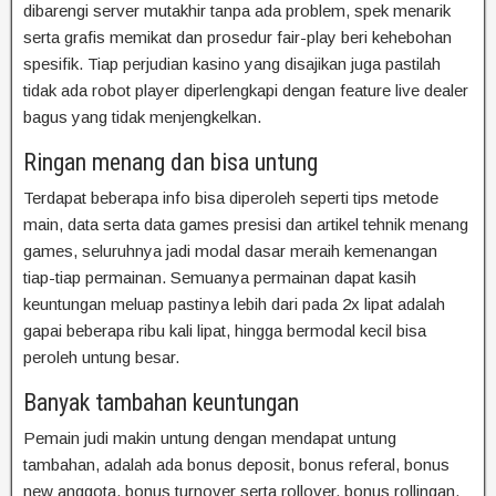
dibarengi server mutakhir tanpa ada problem, spek menarik
serta grafis memikat dan prosedur fair-play beri kehebohan
spesifik. Tiap perjudian kasino yang disajikan juga pastilah
tidak ada robot player diperlengkapi dengan feature live dealer
bagus yang tidak menjengkelkan.
Ringan menang dan bisa untung
Terdapat beberapa info bisa diperoleh seperti tips metode
main, data serta data games presisi dan artikel tehnik menang
games, seluruhnya jadi modal dasar meraih kemenangan
tiap-tiap permainan. Semuanya permainan dapat kasih
keuntungan meluap pastinya lebih dari pada 2x lipat adalah
gapai beberapa ribu kali lipat, hingga bermodal kecil bisa
peroleh untung besar.
Banyak tambahan keuntungan
Pemain judi makin untung dengan mendapat untung
tambahan, adalah ada bonus deposit, bonus referal, bonus
new anggota, bonus turnover serta rollover, bonus rollingan,