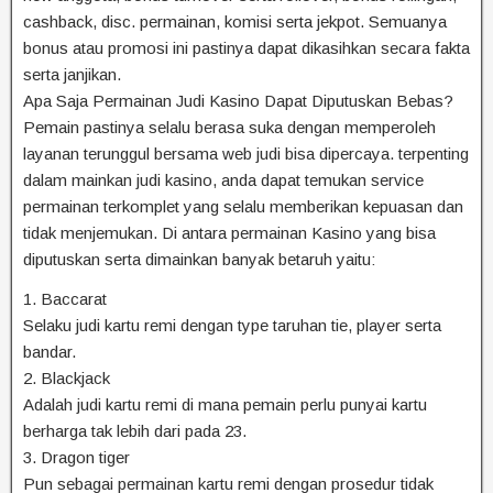
cashback, disc. permainan, komisi serta jekpot. Semuanya
bonus atau promosi ini pastinya dapat dikasihkan secara fakta
serta janjikan.
Apa Saja Permainan Judi Kasino Dapat Diputuskan Bebas?
Pemain pastinya selalu berasa suka dengan memperoleh
layanan terunggul bersama web judi bisa dipercaya. terpenting
dalam mainkan judi kasino, anda dapat temukan service
permainan terkomplet yang selalu memberikan kepuasan dan
tidak menjemukan. Di antara permainan Kasino yang bisa
diputuskan serta dimainkan banyak betaruh yaitu:
1. Baccarat
Selaku judi kartu remi dengan type taruhan tie, player serta
bandar.
2. Blackjack
Adalah judi kartu remi di mana pemain perlu punyai kartu
berharga tak lebih dari pada 23.
3. Dragon tiger
Pun sebagai permainan kartu remi dengan prosedur tidak