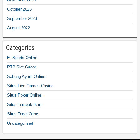
October 2023
September 2023
August 2022
Categories
E- Sports Online
RTP Slot Gacor
Sabung Ayam Online
Situs Live Games Casino
Situs Poker Online
Situs Tembak Ikan
Situs Togel Oline
Uncategorized