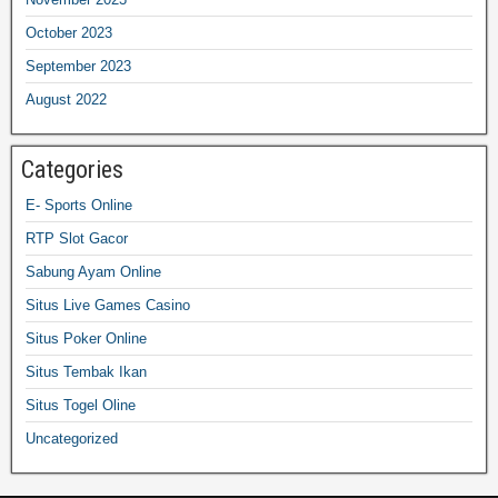
October 2023
September 2023
August 2022
Categories
E- Sports Online
RTP Slot Gacor
Sabung Ayam Online
Situs Live Games Casino
Situs Poker Online
Situs Tembak Ikan
Situs Togel Oline
Uncategorized