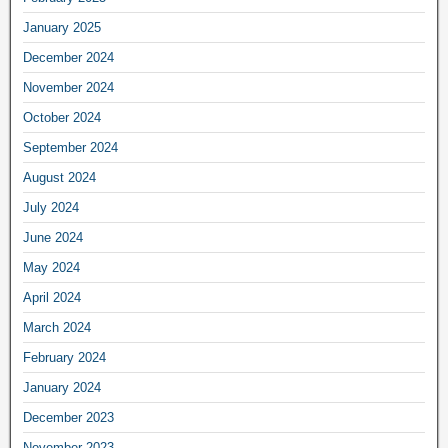
January 2025
December 2024
November 2024
October 2024
September 2024
August 2024
July 2024
June 2024
May 2024
April 2024
March 2024
February 2024
January 2024
December 2023
November 2023