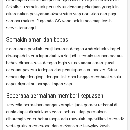
fleksibel. Pemain tak perlu risau dengan pekerjaan yang lain
dikarenakan pelayanan akses situs siap non stop dari pagi
sampai malam. Juga ada CS yang selalu ada siap kasih
servis terunggul.
Semakin aman dan bebas
Keamanan pastilah teruji lantaran dengan Android tak simpel
diwaspadai serta luput dari Razia judi. Pemain taruhan secara
bebas dimana saja dengan login situs sangat aman, pasti
account peserta terlepas dari penutupan atau hacker. Situs
sendiri diperlengkapi dengan link opsi hingga membuat selalu
dapat dijangkau sampai kapan saja.
Beberapa permainan memberi kepuasan
Tersedia permainan sangat komplet juga games terkenal di
dunia dapat dimainkan secara bebas. Tiap permainan
dibarengi server hebat tanpa ada masalah, spesifikasi menarik
serta grafis memesona dan mekanisme fair-play kasih