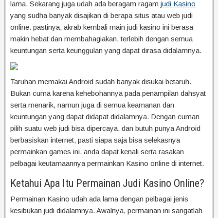
lama. Sekarang juga udah ada beragam ragam
judi Kasino
yang sudha banyak disajikan di berapa situs atau web judi
online. pastinya, akrab kembali main judi kasino ini berasa
makin hebat dan membahagiakan, terlebih dengan semua
keuntungan serta keunggulan yang dapat dirasa didalamnya.
Taruhan memakai Android sudah banyak disukai betaruh.
Bukan cuma karena kehebohannya pada penampilan dahsyat
serta menarik, namun juga di semua keamanan dan
keuntungan yang dapat didapat didalamnya. Dengan cuman
pilih suatu web judi bisa dipercaya, dan butuh punya Android
berbasiskan internet, pasti siapa saja bisa selekasnya
permainkan games ini. anda dapat kenali serta rasakan
pelbagai keutamaannya permainkan Kasino online di internet.
Ketahui Apa Itu Permainan Judi Kasino Online?
Permainan Kasino udah ada lama dengan pelbagai jenis
kesibukan judi didalamnya. Awalnya, permainan ini sangatlah