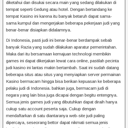
diketahui dan disukai secara main yang sedang dilakukan di
tempat seperti Gedung atau hotel. Dengan bertandang ke
tempat Kasino ini karena itu banyak betaruh dapat sama-
sama kumpul dan mengerjakan beberapa pekerjaan judi yang
benar-benar disiapkan didalamnya.
Di Indonesia, pasti judi ini benar-benar berdampak sebab
banyak Razia yang sudah dilakukan aparatur pemerintahan.
Maka dari itu bersamaan kemajuan technologi membikin
games ini dapat dikerjakan lewat cara online, pastilah pecinta
judi kasino ini lantas makin bertambah. Saat ini sudah datang
beberapa situs atau situs yang menyiapkan server permainan
Kasino bermacam hingga bisa berikan kepuasan ke beberapa
pelaku judi di Indonesia. bahkan juga, bermacam judi di
negara yang lain bisa juga dicapai dengan begitu entengnya.
Semua jenis games judi yang dibutuhkan dapat diraih hanya
cukup satu account peserta saja. Cukup dengan
mendaftarkan di satu diantaranya web-site judi paling
dipercaya, seseorang bettor dapat nikmati semua jenis