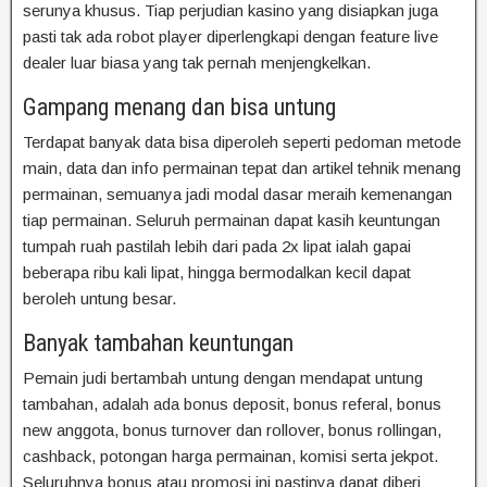
serunya khusus. Tiap perjudian kasino yang disiapkan juga
pasti tak ada robot player diperlengkapi dengan feature live
dealer luar biasa yang tak pernah menjengkelkan.
Gampang menang dan bisa untung
Terdapat banyak data bisa diperoleh seperti pedoman metode
main, data dan info permainan tepat dan artikel tehnik menang
permainan, semuanya jadi modal dasar meraih kemenangan
tiap permainan. Seluruh permainan dapat kasih keuntungan
tumpah ruah pastilah lebih dari pada 2x lipat ialah gapai
beberapa ribu kali lipat, hingga bermodalkan kecil dapat
beroleh untung besar.
Banyak tambahan keuntungan
Pemain judi bertambah untung dengan mendapat untung
tambahan, adalah ada bonus deposit, bonus referal, bonus
new anggota, bonus turnover dan rollover, bonus rollingan,
cashback, potongan harga permainan, komisi serta jekpot.
Seluruhnya bonus atau promosi ini pastinya dapat diberi