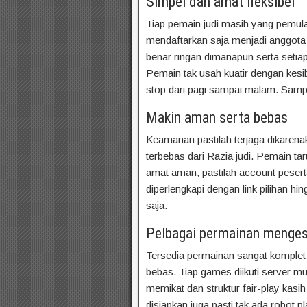
Simpel dan amat fleksibel
Tiap pemain judi masih yang pemula
mendaftarkan saja menjadi anggota 
benar ringan dimanapun serta setiap
Pemain tak usah kuatir dengan kesib
stop dari pagi sampai malam. Sampai
Makin aman serta bebas
Keamanan pastilah terjaga dikarena
terbebas dari Razia judi. Pemain ta
amat aman, pastilah account peserta
diperlengkapi dengan link pilihan h
saja.
Pelbagai permainan menge
Tersedia permainan sangat komplet 
bebas. Tiap games diikuti server mut
memikat dan struktur fair-play kasi
disiapkan juga pasti tak ada robot pl