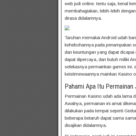
web judi online. tentu saja, kenal k
membahagiakan, lebih-lebih dengan
dirasa didalamnya.
Taruhan memakai Android udah ban
kehebohannya pada penampakan sen
dan keuntungan yang dapat dicapai
dapat dipercaya, dan butuh miliki An
selekasnya permainkan games ini. 
keistimewaannya mainkan Kasino onl
Pahami Apa Itu Permainan 
Permainan Kasino udah ada lama de
Awalnya, permainan ini amat dikena
dilakukan pada tempat seperti Gedun
beberapa betaruh dapat sama sama b
disajikan didalamnya.