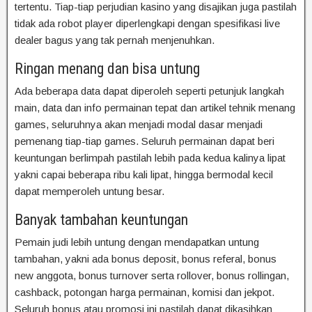
tertentu. Tiap-tiap perjudian kasino yang disajikan juga pastilah
tidak ada robot player diperlengkapi dengan spesifikasi live
dealer bagus yang tak pernah menjenuhkan.
Ringan menang dan bisa untung
Ada beberapa data dapat diperoleh seperti petunjuk langkah
main, data dan info permainan tepat dan artikel tehnik menang
games, seluruhnya akan menjadi modal dasar menjadi
pemenang tiap-tiap games. Seluruh permainan dapat beri
keuntungan berlimpah pastilah lebih pada kedua kalinya lipat
yakni capai beberapa ribu kali lipat, hingga bermodal kecil
dapat memperoleh untung besar.
Banyak tambahan keuntungan
Pemain judi lebih untung dengan mendapatkan untung
tambahan, yakni ada bonus deposit, bonus referal, bonus
new anggota, bonus turnover serta rollover, bonus rollingan,
cashback, potongan harga permainan, komisi dan jekpot.
Seluruh bonus atau promosi ini pastilah dapat dikasihkan