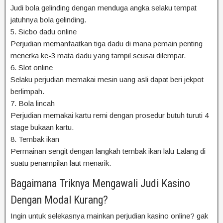
Judi bola gelinding dengan menduga angka selaku tempat
jatuhnya bola gelinding.
5. Sicbo dadu online
Perjudian memanfaatkan tiga dadu di mana pemain penting
menerka ke-3 mata dadu yang tampil seusai dilempar.
6. Slot online
Selaku perjudian memakai mesin uang asli dapat beri jekpot
berlimpah.
7. Bola lincah
Perjudian memakai kartu remi dengan prosedur butuh turuti 4
stage bukaan kartu.
8. Tembak ikan
Permainan sengit dengan langkah tembak ikan lalu Lalang di
suatu penampilan laut menarik.
Bagaimana Triknya Mengawali Judi Kasino
Dengan Modal Kurang?
Ingin untuk selekasnya mainkan perjudian kasino online? gak