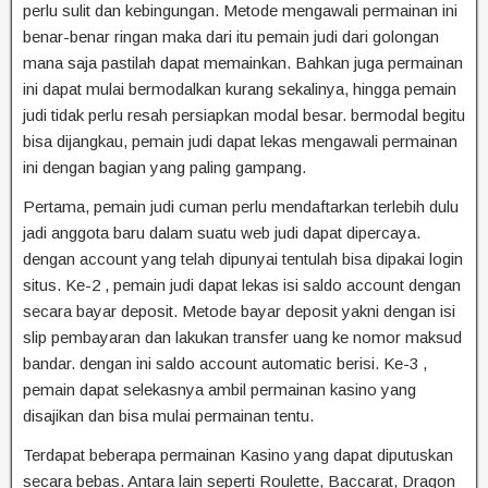
perlu sulit dan kebingungan. Metode mengawali permainan ini
benar-benar ringan maka dari itu pemain judi dari golongan
mana saja pastilah dapat memainkan. Bahkan juga permainan
ini dapat mulai bermodalkan kurang sekalinya, hingga pemain
judi tidak perlu resah persiapkan modal besar. bermodal begitu
bisa dijangkau, pemain judi dapat lekas mengawali permainan
ini dengan bagian yang paling gampang.
Pertama, pemain judi cuman perlu mendaftarkan terlebih dulu
jadi anggota baru dalam suatu web judi dapat dipercaya.
dengan account yang telah dipunyai tentulah bisa dipakai login
situs. Ke-2 , pemain judi dapat lekas isi saldo account dengan
secara bayar deposit. Metode bayar deposit yakni dengan isi
slip pembayaran dan lakukan transfer uang ke nomor maksud
bandar. dengan ini saldo account automatic berisi. Ke-3 ,
pemain dapat selekasnya ambil permainan kasino yang
disajikan dan bisa mulai permainan tentu.
Terdapat beberapa permainan Kasino yang dapat diputuskan
secara bebas. Antara lain seperti Roulette, Baccarat, Dragon