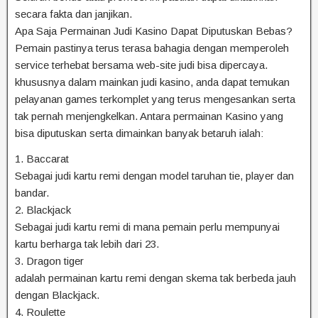
secara fakta dan janjikan.
Apa Saja Permainan Judi Kasino Dapat Diputuskan Bebas?
Pemain pastinya terus terasa bahagia dengan memperoleh
service terhebat bersama web-site judi bisa dipercaya.
khususnya dalam mainkan judi kasino, anda dapat temukan
pelayanan games terkomplet yang terus mengesankan serta
tak pernah menjengkelkan. Antara permainan Kasino yang
bisa diputuskan serta dimainkan banyak betaruh ialah:
1. Baccarat
Sebagai judi kartu remi dengan model taruhan tie, player dan
bandar.
2. Blackjack
Sebagai judi kartu remi di mana pemain perlu mempunyai
kartu berharga tak lebih dari 23.
3. Dragon tiger
adalah permainan kartu remi dengan skema tak berbeda jauh
dengan Blackjack.
4. Roulette