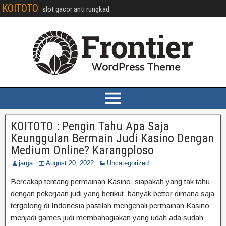
KOITOTO
slot gacor anti rungkad
KOITOTO : Pengin Tahu Apa Saja
Keunggulan Bermain Judi Kasino Dengan
Medium Online? Karangploso
jarga
August 20, 2022
Uncategorized
Bercakap tentang permainan Kasino, siapakah yang tak tahu
dengan pekerjaan judi yang berikut. banyak bettor dimana saja
tergolong di Indonesia pastilah mengenali permainan Kasino
menjadi games judi membahagiakan yang udah ada sudah