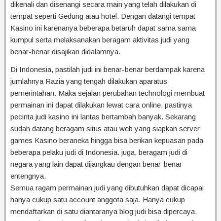
dikenali dan disenangi secara main yang telah dilakukan di
tempat seperti Gedung atau hotel. Dengan datangi tempat
Kasino ini karenanya beberapa betaruh dapat sama sama
kumpul serta melaksanakan beragam aktivitas judi yang
benar-benar disajikan didalamnya.
Di Indonesia, pastilah judi ini benar-benar berdampak karena
jumlahnya Razia yang tengah dilakukan aparatus
pemerintahan. Maka sejalan perubahan technologi membuat
permainan ini dapat dilakukan lewat cara online, pastinya
pecinta judi kasino ini lantas bertambah banyak. Sekarang
sudah datang beragam situs atau web yang siapkan server
games Kasino beraneka hingga bisa berikan kepuasan pada
beberapa pelaku judi di Indonesia. juga, beragam judi di
negara yang lain dapat dijangkau dengan benar-benar
entengnya.
Semua ragam permainan judi yang dibutuhkan dapat dicapai
hanya cukup satu account anggota saja. Hanya cukup
mendaftarkan di satu diantaranya blog judi bisa dipercaya,