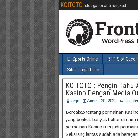
KOITOTO
slot gacor anti rungkad
E- Sports Online
RTP Slot Gacor
Situs Togel Oline
KOITOTO : Pengin Tahu 
Kasino Dengan Media On
jarga
August 20, 2022
Uncate
Bercakap tentang permainan Kasino,
yang berikut. banyak bettor dimana 
permainan Kasino menjadi permain
Sekarang lantas sudah ada berag