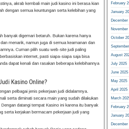
astinya, akrab kembali main judi kasino ini berasa kian
February 
h dengan semua keuntungan serta kelebihan yang
January 2
December 
November 
h banyak digemari betaruh. Bukan karena hanya
October 2
t dan menarik, namun juga di semua keamanan dan
September
amnya. Cuman pilih suatu web-site judi paling
August 20
erbasiskan internet, pasti siapa-siapa saja bisa
nda dapat kenali dan rasakan beberapa kelebihannya
July 2025
June 2025
Judi Kasino Online?
May 2025
April 2025
ngan pelbagai jenis pekerjaan judi didalamnya.
ali serta diminati secara main yang sudah dilakukan
March 202
. Dengan datangi tempat Kasino ini karena itu banyak
February 
 serta kerjakan bermacam pekerjaan judi yang
January 2
December 