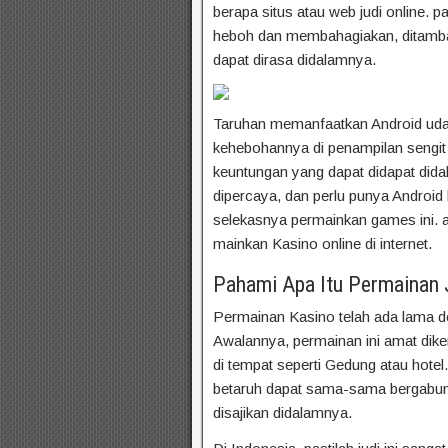
berapa situs atau web judi online. p
heboh dan membahagiakan, ditamba
dapat dirasa didalamnya.
Taruhan memanfaatkan Android uda
kehebohannya di penampilan sengi
keuntungan yang dapat didapat didal
dipercaya, dan perlu punya Android b
selekasnya permainkan games ini. a
mainkan Kasino online di internet.
Pahami Apa Itu Permainan 
Permainan Kasino telah ada lama de
Awalannya, permainan ini amat diken
di tempat seperti Gedung atau hotel
betaruh dapat sama-sama bergabung
disajikan didalamnya.