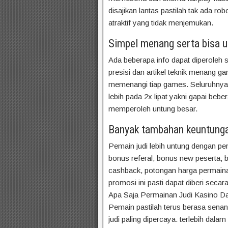
disajikan lantas pastilah tak ada rob
atraktif yang tidak menjemukan.
Simpel menang serta bisa 
Ada beberapa info dapat diperoleh s
presisi dan artikel teknik menang 
memenangi tiap games. Seluruhnya 
lebih pada 2x lipat yakni gapai beber
memperoleh untung besar.
Banyak tambahan keuntung
Pemain judi lebih untung dengan pe
bonus referal, bonus new peserta, b
cashback, potongan harga permainan
promosi ini pasti dapat diberi secara
Apa Saja Permainan Judi Kasino D
Pemain pastilah terus berasa sena
judi paling dipercaya. terlebih dala