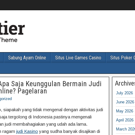
Sabung Ayam Online
Situs Live Games Casino
Situs Poker 
Apa Saja Keunggulan Bermain Judi
Archive
line? Pagelaran
July 2026
gorized
June 2026
 siapakah yang tidak mengenal dengan aktivitas judi
May 2026
saja tergolong di Indonesia pastinya mengenali
April 2026
an judi membahagiakan yang udah ada lama.
March 202
am ragam
judi Kasino
yang sudha banyak disajikan di