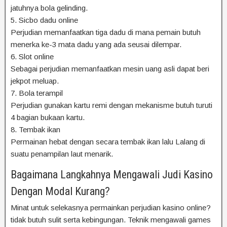
jatuhnya bola gelinding.
5. Sicbo dadu online
Perjudian memanfaatkan tiga dadu di mana pemain butuh
menerka ke-3 mata dadu yang ada seusai dilempar.
6. Slot online
Sebagai perjudian memanfaatkan mesin uang asli dapat beri
jekpot meluap.
7. Bola terampil
Perjudian gunakan kartu remi dengan mekanisme butuh turuti
4 bagian bukaan kartu.
8. Tembak ikan
Permainan hebat dengan secara tembak ikan lalu Lalang di
suatu penampilan laut menarik.
Bagaimana Langkahnya Mengawali Judi Kasino
Dengan Modal Kurang?
Minat untuk selekasnya permainkan perjudian kasino online?
tidak butuh sulit serta kebingungan. Teknik mengawali games