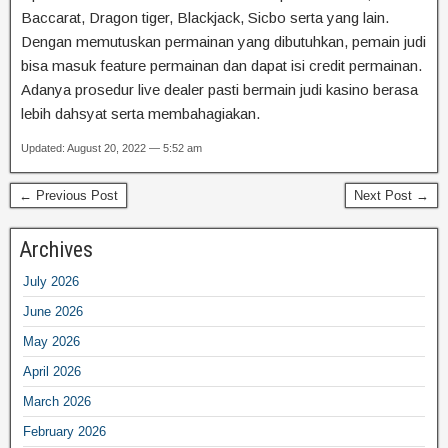
Baccarat, Dragon tiger, Blackjack, Sicbo serta yang lain.
Dengan memutuskan permainan yang dibutuhkan, pemain judi
bisa masuk feature permainan dan dapat isi credit permainan.
Adanya prosedur live dealer pasti bermain judi kasino berasa
lebih dahsyat serta membahagiakan.
Updated: August 20, 2022 — 5:52 am
← Previous Post
Next Post →
Archives
July 2026
June 2026
May 2026
April 2026
March 2026
February 2026