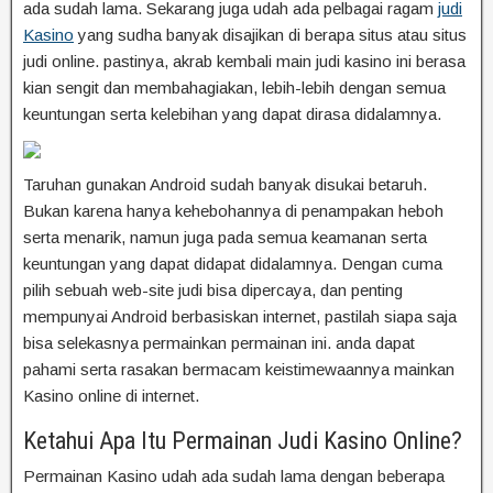
ada sudah lama. Sekarang juga udah ada pelbagai ragam
judi
Kasino
yang sudha banyak disajikan di berapa situs atau situs
judi online. pastinya, akrab kembali main judi kasino ini berasa
kian sengit dan membahagiakan, lebih-lebih dengan semua
keuntungan serta kelebihan yang dapat dirasa didalamnya.
Taruhan gunakan Android sudah banyak disukai betaruh.
Bukan karena hanya kehebohannya di penampakan heboh
serta menarik, namun juga pada semua keamanan serta
keuntungan yang dapat didapat didalamnya. Dengan cuma
pilih sebuah web-site judi bisa dipercaya, dan penting
mempunyai Android berbasiskan internet, pastilah siapa saja
bisa selekasnya permainkan permainan ini. anda dapat
pahami serta rasakan bermacam keistimewaannya mainkan
Kasino online di internet.
Ketahui Apa Itu Permainan Judi Kasino Online?
Permainan Kasino udah ada sudah lama dengan beberapa