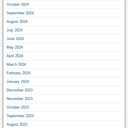
October 2024
September 2024
August 2024
July 2024
June 2024
May 2024
April 2024
March 2024
February 2024
January 2024
December 2023
November 2023
October 2023
September 2023
August 2022