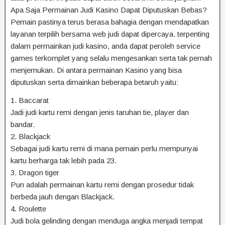
Apa Saja Permainan Judi Kasino Dapat Diputuskan Bebas?
Pemain pastinya terus berasa bahagia dengan mendapatkan
layanan terpilih bersama web judi dapat dipercaya. terpenting
dalam permainkan judi kasino, anda dapat peroleh service
games terkomplet yang selalu mengesankan serta tak pernah
menjemukan. Di antara permainan Kasino yang bisa
diputuskan serta dimainkan beberapa betaruh yaitu:
1. Baccarat
Jadi judi kartu remi dengan jenis taruhan tie, player dan
bandar.
2. Blackjack
Sebagai judi kartu remi di mana pemain perlu mempunyai
kartu berharga tak lebih pada 23.
3. Dragon tiger
Pun adalah permainan kartu remi dengan prosedur tidak
berbeda jauh dengan Blackjack.
4. Roulette
Judi bola gelinding dengan menduga angka menjadi tempat