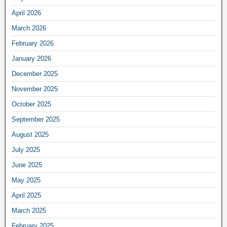
April 2026
March 2026
February 2026
January 2026
December 2025
November 2025
October 2025
September 2025
August 2025
July 2025
June 2025
May 2025
April 2025
March 2025
February 2025