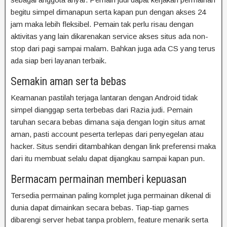
begitu simpel dimanapun serta kapan pun dengan akses 24
jam maka lebih fleksibel. Pemain tak perlu risau dengan
aktivitas yang lain dikarenakan service akses situs ada non-
stop dari pagi sampai malam. Bahkan juga ada CS yang terus
ada siap beri layanan terbaik.
Semakin aman serta bebas
Keamanan pastilah terjaga lantaran dengan Android tidak
simpel dianggap serta terbebas dari Razia judi. Pemain
taruhan secara bebas dimana saja dengan login situs amat
aman, pasti account peserta terlepas dari penyegelan atau
hacker. Situs sendiri ditambahkan dengan link preferensi maka
dari itu membuat selalu dapat dijangkau sampai kapan pun.
Bermacam permainan memberi kepuasan
Tersedia permainan paling komplet juga permainan dikenal di
dunia dapat dimainkan secara bebas. Tiap-tiap games
dibarengi server hebat tanpa problem, feature menarik serta