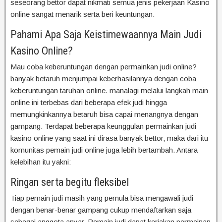
seseorang bettor dapat nikmati semua jenis pekerjaan Kasino
online sangat menarik serta beri keuntungan.
Pahami Apa Saja Keistimewaannya Main Judi
Kasino Online?
Mau coba keberuntungan dengan permainkan judi online?
banyak betaruh menjumpai keberhasilannya dengan coba
keberuntungan taruhan online. manalagi melalui langkah main
online ini terbebas dari beberapa efek judi hingga
memungkinkannya betaruh bisa capai menangnya dengan
gampang. Terdapat beberapa keunggulan permainkan judi
kasino online yang saat ini dirasa banyak bettor, maka dari itu
komunitas pemain judi online juga lebih bertambah. Antara
kelebihan itu yakni:
Ringan serta begitu fleksibel
Tiap pemain judi masih yang pemula bisa mengawali judi
dengan benar-benar gampang cukup mendaftarkan saja
sebagai anggota anyar. Pemain judi dapat kerjakan permainan