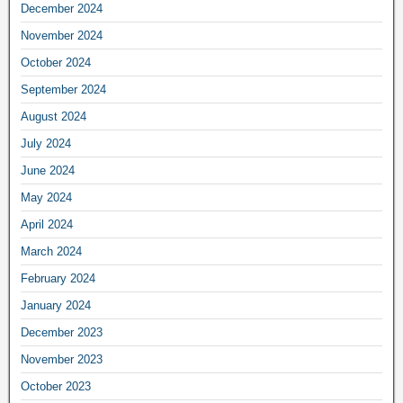
December 2024
November 2024
October 2024
September 2024
August 2024
July 2024
June 2024
May 2024
April 2024
March 2024
February 2024
January 2024
December 2023
November 2023
October 2023