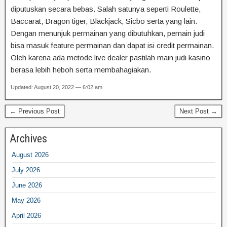
diputuskan secara bebas. Salah satunya seperti Roulette,
Baccarat, Dragon tiger, Blackjack, Sicbo serta yang lain.
Dengan menunjuk permainan yang dibutuhkan, pemain judi
bisa masuk feature permainan dan dapat isi credit permainan.
Oleh karena ada metode live dealer pastilah main judi kasino
berasa lebih heboh serta membahagiakan.
Updated: August 20, 2022 — 6:02 am
← Previous Post
Next Post →
Archives
August 2026
July 2026
June 2026
May 2026
April 2026