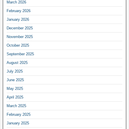
March 2026
February 2026
January 2026
December 2025
November 2025
October 2025
September 2025
August 2025
July 2025
June 2025
May 2025
April 2025
March 2025
February 2025
January 2025