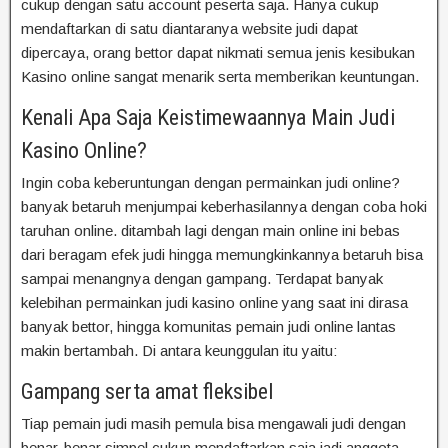
cukup dengan satu account peserta saja. Hanya cukup
mendaftarkan di satu diantaranya website judi dapat
dipercaya, orang bettor dapat nikmati semua jenis kesibukan
Kasino online sangat menarik serta memberikan keuntungan.
Kenali Apa Saja Keistimewaannya Main Judi
Kasino Online?
Ingin coba keberuntungan dengan permainkan judi online?
banyak betaruh menjumpai keberhasilannya dengan coba hoki
taruhan online. ditambah lagi dengan main online ini bebas
dari beragam efek judi hingga memungkinkannya betaruh bisa
sampai menangnya dengan gampang. Terdapat banyak
kelebihan permainkan judi kasino online yang saat ini dirasa
banyak bettor, hingga komunitas pemain judi online lantas
makin bertambah. Di antara keunggulan itu yaitu:
Gampang serta amat fleksibel
Tiap pemain judi masih pemula bisa mengawali judi dengan
benar-benar simpel cukup mendaftarkan saja jadi anggota