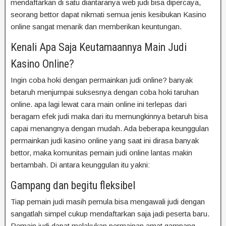
mendaftarkan di satu diantaranya web judi bisa dipercaya,
seorang bettor dapat nikmati semua jenis kesibukan Kasino
online sangat menarik dan memberikan keuntungan.
Kenali Apa Saja Keutamaannya Main Judi
Kasino Online?
Ingin coba hoki dengan permainkan judi online? banyak
betaruh menjumpai suksesnya dengan coba hoki taruhan
online. apa lagi lewat cara main online ini terlepas dari
beragam efek judi maka dari itu memungkinnya betaruh bisa
capai menangnya dengan mudah. Ada beberapa keunggulan
permainkan judi kasino online yang saat ini dirasa banyak
bettor, maka komunitas pemain judi online lantas makin
bertambah. Di antara keunggulan itu yakni:
Gampang dan begitu fleksibel
Tiap pemain judi masih pemula bisa mengawali judi dengan
sangatlah simpel cukup mendaftarkan saja jadi peserta baru.
Pemain judi dapat melakukan permainan amat gampang