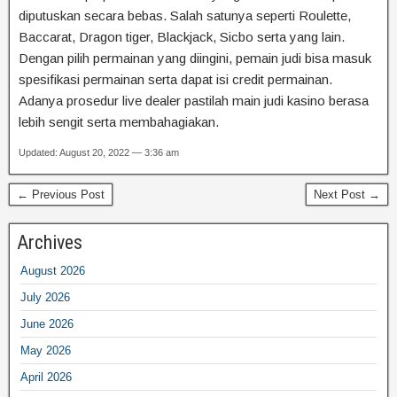
diputuskan secara bebas. Salah satunya seperti Roulette,
Baccarat, Dragon tiger, Blackjack, Sicbo serta yang lain.
Dengan pilih permainan yang diingini, pemain judi bisa masuk
spesifikasi permainan serta dapat isi credit permainan.
Adanya prosedur live dealer pastilah main judi kasino berasa
lebih sengit serta membahagiakan.
Updated: August 20, 2022 — 3:36 am
← Previous Post
Next Post →
Archives
August 2026
July 2026
June 2026
May 2026
April 2026