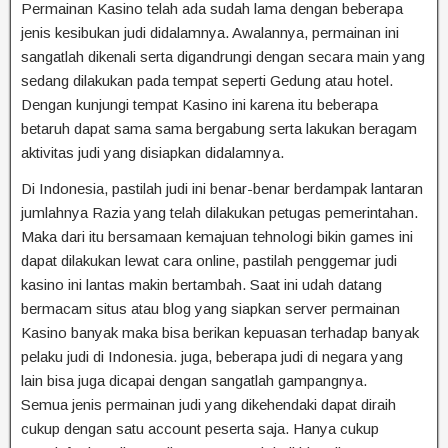
Permainan Kasino telah ada sudah lama dengan beberapa
jenis kesibukan judi didalamnya. Awalannya, permainan ini
sangatlah dikenali serta digandrungi dengan secara main yang
sedang dilakukan pada tempat seperti Gedung atau hotel.
Dengan kunjungi tempat Kasino ini karena itu beberapa
betaruh dapat sama sama bergabung serta lakukan beragam
aktivitas judi yang disiapkan didalamnya.
Di Indonesia, pastilah judi ini benar-benar berdampak lantaran
jumlahnya Razia yang telah dilakukan petugas pemerintahan.
Maka dari itu bersamaan kemajuan tehnologi bikin games ini
dapat dilakukan lewat cara online, pastilah penggemar judi
kasino ini lantas makin bertambah. Saat ini udah datang
bermacam situs atau blog yang siapkan server permainan
Kasino banyak maka bisa berikan kepuasan terhadap banyak
pelaku judi di Indonesia. juga, beberapa judi di negara yang
lain bisa juga dicapai dengan sangatlah gampangnya.
Semua jenis permainan judi yang dikehendaki dapat diraih
cukup dengan satu account peserta saja. Hanya cukup