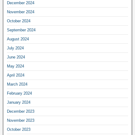
December 2024
November 2024
October 2024
September 2024
August 2024
July 2024
June 2024
May 2024
April 2024
March 2024
February 2024
January 2024
December 2023
November 2023
October 2023