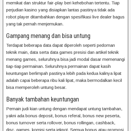
memikat dan struktur fair-play beri kehebohan tertentu. Tiap
perjudian kasino yang disiapkan lantas pastinya tidak ada
robot player ditambahkan dengan spesifikasi live dealer bagus
yang tak pernah menjemukan.
Gampang menang dan bisa untung
Terdapat beberapa data dapat diperoleh seperti pedoman
teknik main, data serta data games presisi dan artikel teknik
menang games, seluruhnya bisa jadi modal dasar memenangi
tiap-tiap permainan. Seluruhnya permainan dapat kasih
keuntungan berlimpah pastinya lebih pada kedua kalinya lipat
adalah capai beberapa ribu kali lipat, maka bermodalkan kecil
bisa memperoleh untung besar.
Banyak tambahan keuntungan
Pemain judi kian untung dengan mendapat untung tambahan,
yakni ada bonus deposit, bonus referal, bonus new peserta,
bonus turnover serta rollover, bonus rollingan, cashback,
disc. games, komisi serta jekpot. Semua bonus atau promosi