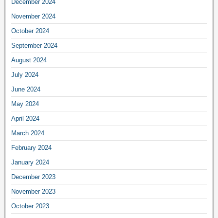
December 2024
November 2024
October 2024
September 2024
August 2024
July 2024
June 2024
May 2024
April 2024
March 2024
February 2024
January 2024
December 2023
November 2023
October 2023