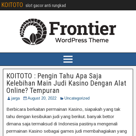
KOITOTO
slot gacor anti rungkad
KOITOTO : Pengin Tahu Apa Saja
Kelebihan Main Judi Kasino Dengan Alat
Online? Tempuran
jarga
August 20, 2022
Uncategorized
Berbicara berkaitan permainan Kasino, siapakah yang tak
tahu dengan kesibukan judi yang berikut. banyak bettor
dimana saja termaksud di Indonesia pastinya mengenali
permainan Kasino sebagai games judi membahagiakan yang