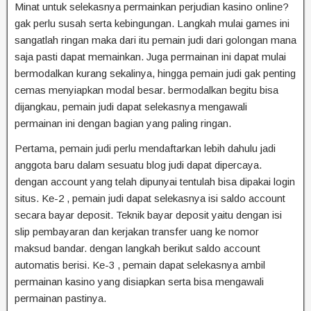
Minat untuk selekasnya permainkan perjudian kasino online?
gak perlu susah serta kebingungan. Langkah mulai games ini
sangatlah ringan maka dari itu pemain judi dari golongan mana
saja pasti dapat memainkan. Juga permainan ini dapat mulai
bermodalkan kurang sekalinya, hingga pemain judi gak penting
cemas menyiapkan modal besar. bermodalkan begitu bisa
dijangkau, pemain judi dapat selekasnya mengawali
permainan ini dengan bagian yang paling ringan.
Pertama, pemain judi perlu mendaftarkan lebih dahulu jadi
anggota baru dalam sesuatu blog judi dapat dipercaya.
dengan account yang telah dipunyai tentulah bisa dipakai login
situs. Ke-2 , pemain judi dapat selekasnya isi saldo account
secara bayar deposit. Teknik bayar deposit yaitu dengan isi
slip pembayaran dan kerjakan transfer uang ke nomor
maksud bandar. dengan langkah berikut saldo account
automatis berisi. Ke-3 , pemain dapat selekasnya ambil
permainan kasino yang disiapkan serta bisa mengawali
permainan pastinya.