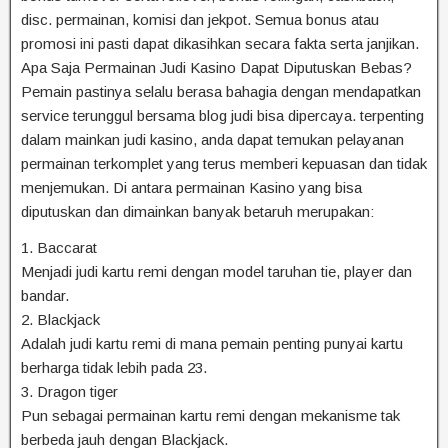
disc. permainan, komisi dan jekpot. Semua bonus atau
promosi ini pasti dapat dikasihkan secara fakta serta janjikan.
Apa Saja Permainan Judi Kasino Dapat Diputuskan Bebas?
Pemain pastinya selalu berasa bahagia dengan mendapatkan
service terunggul bersama blog judi bisa dipercaya. terpenting
dalam mainkan judi kasino, anda dapat temukan pelayanan
permainan terkomplet yang terus memberi kepuasan dan tidak
menjemukan. Di antara permainan Kasino yang bisa
diputuskan dan dimainkan banyak betaruh merupakan:
1. Baccarat
Menjadi judi kartu remi dengan model taruhan tie, player dan
bandar.
2. Blackjack
Adalah judi kartu remi di mana pemain penting punyai kartu
berharga tidak lebih pada 23.
3. Dragon tiger
Pun sebagai permainan kartu remi dengan mekanisme tak
berbeda jauh dengan Blackjack.