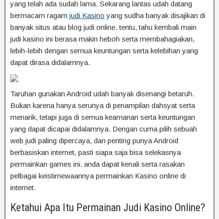
yang telah ada sudah lama. Sekarang lantas udah datang
bermacam ragam
judi Kasino
yang sudha banyak disajikan di
banyak situs atau blog judi online. tentu, tahu kembali main
judi kasino ini berasa makin heboh serta membahagiakan,
lebih-lebih dengan semua keuntungan serta kelebihan yang
dapat dirasa didalamnya.
Taruhan gunakan Android udah banyak disenangi betaruh.
Bukan karena hanya serunya di penampilan dahsyat serta
menarik, tetapi juga di semua keamanan serta keuntungan
yang dapat dicapai didalamnya. Dengan cuma pilih sebuah
web judi paling dipercaya, dan penting punya Android
berbasiskan internet, pasti siapa saja bisa selekasnya
permainkan games ini. anda dapat kenali serta rasakan
pelbagai keistimewaannya permainkan Kasino online di
internet.
Ketahui Apa Itu Permainan Judi Kasino Online?