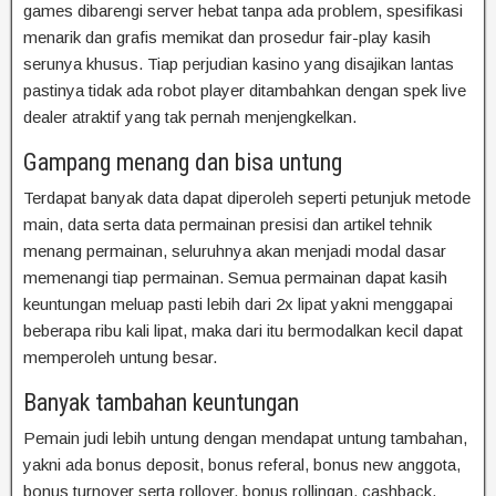
games dibarengi server hebat tanpa ada problem, spesifikasi
menarik dan grafis memikat dan prosedur fair-play kasih
serunya khusus. Tiap perjudian kasino yang disajikan lantas
pastinya tidak ada robot player ditambahkan dengan spek live
dealer atraktif yang tak pernah menjengkelkan.
Gampang menang dan bisa untung
Terdapat banyak data dapat diperoleh seperti petunjuk metode
main, data serta data permainan presisi dan artikel tehnik
menang permainan, seluruhnya akan menjadi modal dasar
memenangi tiap permainan. Semua permainan dapat kasih
keuntungan meluap pasti lebih dari 2x lipat yakni menggapai
beberapa ribu kali lipat, maka dari itu bermodalkan kecil dapat
memperoleh untung besar.
Banyak tambahan keuntungan
Pemain judi lebih untung dengan mendapat untung tambahan,
yakni ada bonus deposit, bonus referal, bonus new anggota,
bonus turnover serta rollover, bonus rollingan, cashback,