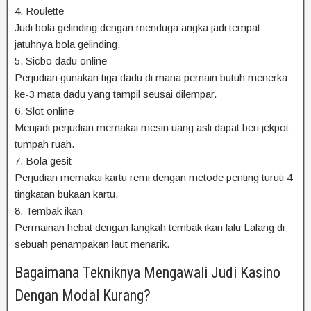
4. Roulette
Judi bola gelinding dengan menduga angka jadi tempat
jatuhnya bola gelinding.
5. Sicbo dadu online
Perjudian gunakan tiga dadu di mana pemain butuh menerka
ke-3 mata dadu yang tampil seusai dilempar.
6. Slot online
Menjadi perjudian memakai mesin uang asli dapat beri jekpot
tumpah ruah.
7. Bola gesit
Perjudian memakai kartu remi dengan metode penting turuti 4
tingkatan bukaan kartu.
8. Tembak ikan
Permainan hebat dengan langkah tembak ikan lalu Lalang di
sebuah penampakan laut menarik.
Bagaimana Tekniknya Mengawali Judi Kasino
Dengan Modal Kurang?