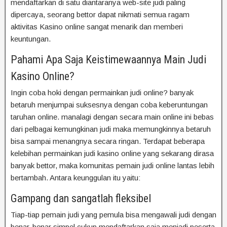
mendaftarkan di satu diantaranya web-site judi paling
dipercaya, seorang bettor dapat nikmati semua ragam
aktivitas Kasino online sangat menarik dan memberi
keuntungan.
Pahami Apa Saja Keistimewaannya Main Judi
Kasino Online?
Ingin coba hoki dengan permainkan judi online? banyak
betaruh menjumpai suksesnya dengan coba keberuntungan
taruhan online. manalagi dengan secara main online ini bebas
dari pelbagai kemungkinan judi maka memungkinnya betaruh
bisa sampai menangnya secara ringan. Terdapat beberapa
kelebihan permainkan judi kasino online yang sekarang dirasa
banyak bettor, maka komunitas pemain judi online lantas lebih
bertambah. Antara keunggulan itu yaitu:
Gampang dan sangatlah fleksibel
Tiap-tiap pemain judi yang pemula bisa mengawali judi dengan
benar-benar simpel cukup mendaftarkan saja menjadi peserta