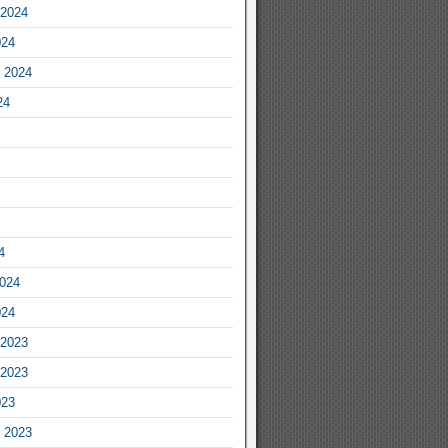
2024
024
 2024
24
4
2024
024
2023
2023
023
 2023