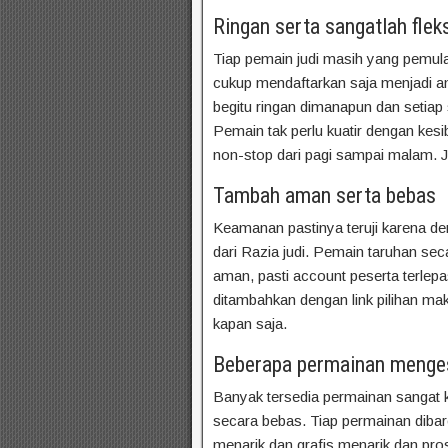
Ringan serta sangatlah flek
Tiap pemain judi masih yang pemula
cukup mendaftarkan saja menjadi an
begitu ringan dimanapun dan setiap 
Pemain tak perlu kuatir dengan kesi
non-stop dari pagi sampai malam. Ju
Tambah aman serta bebas
Keamanan pastinya teruji karena de
dari Razia judi. Pemain taruhan sec
aman, pasti account peserta terlepa
ditambahkan dengan link pilihan mak
kapan saja.
Beberapa permainan menge
Banyak tersedia permainan sangat k
secara bebas. Tiap permainan dibar
menarik dan grafis menarik dan pros