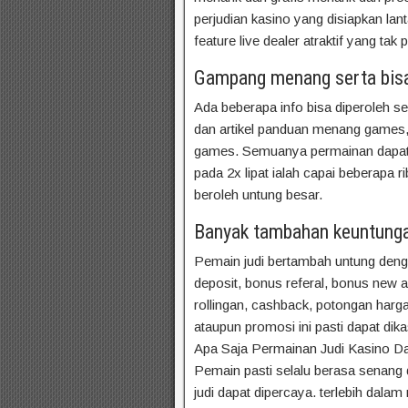
perjudian kasino yang disiapkan lan
feature live dealer atraktif yang ta
Gampang menang serta bis
Ada beberapa info bisa diperoleh se
dan artikel panduan menang games, 
games. Semuanya permainan dapat b
pada 2x lipat ialah capai beberapa ri
beroleh untung besar.
Banyak tambahan keuntung
Pemain judi bertambah untung den
deposit, bonus referal, bonus new a
rollingan, cashback, potongan harg
ataupun promosi ini pasti dapat dika
Apa Saja Permainan Judi Kasino D
Pemain pasti selalu berasa senang
judi dapat dipercaya. terlebih dala