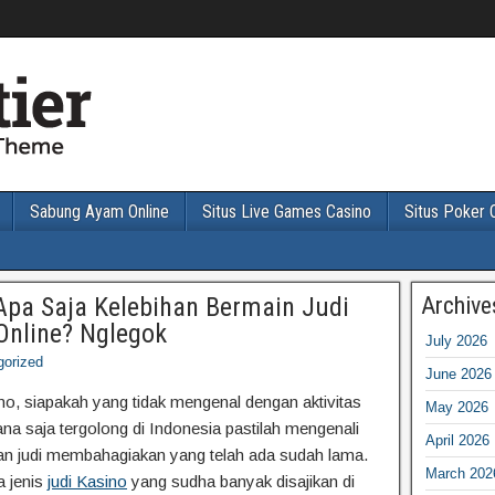
Sabung Ayam Online
Situs Live Games Casino
Situs Poker 
Apa Saja Kelebihan Bermain Judi
Archive
Online? Nglegok
July 2026
gorized
June 2026
o, siapakah yang tidak mengenal dengan aktivitas
May 2026
ana saja tergolong di Indonesia pastilah mengenali
April 2026
n judi membahagiakan yang telah ada sudah lama.
March 202
a jenis
judi Kasino
yang sudha banyak disajikan di