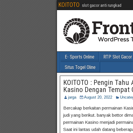
KOITOTO
slot gacor anti rungkad
E- Sports Online
RTP Slot Gacor
Situs Togel Oline
KOITOTO : Pengin Tahu 
Kasino Dengan Tempat 
jarga
August 20, 2022
Uncate
Bercakap berkaitan permainan Kasin
judi yang berikut. banyak bettor dim
permainan Kasino menjadi permaina
Saat ini lantas udah datang beberap