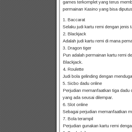
games terkomplet yang terus membe
permainan Kasino yang bisa diputus
1. Baccarat
Selaku judi kartu remi dengan jenis t
2. Blackjack
Adalah judi kartu remi di mana pemai
3. Dragon tiger
Pun adalah permainan kartu remi d
Blackjack.
4. Roulette
Judi bola gelinding dengan menduga 
5. Sicbo dadu online
Perjudian memanfaatkan tiga dadu 
yang ada seusai dilempar.
6. Slot online
Sebagai perjudian memanfaatkan mes
7. Bola terampil
Perjudian gunakan kartu remi dengan