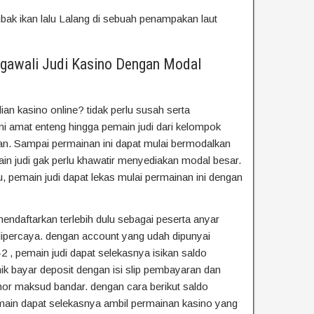
bak ikan lalu Lalang di sebuah penampakan laut
awali Judi Kasino Dengan Modal
ian kasino online? tidak perlu susah serta
ni amat enteng hingga pemain judi dari kelompok
n. Sampai permainan ini dapat mulai bermodalkan
ain judi gak perlu khawatir menyediakan modal besar.
, pemain judi dapat lekas mulai permainan ini dengan
endaftarkan terlebih dulu sebagai peserta anyar
 dipercaya. dengan account yang udah dipunyai
e-2 , pemain judi dapat selekasnya isikan saldo
ik bayar deposit dengan isi slip pembayaran dan
or maksud bandar. dengan cara berikut saldo
emain dapat selekasnya ambil permainan kasino yang