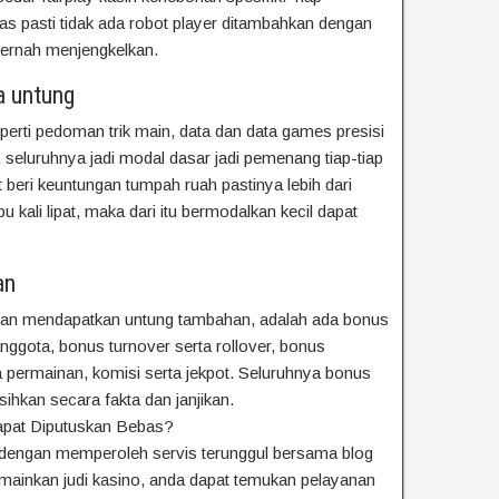
tas pasti tidak ada robot player ditambahkan dengan
k pernah menjengkelkan.
a untung
perti pedoman trik main, data dan data games presisi
seluruhnya jadi modal dasar jadi pemenang tiap-tiap
eri keuntungan tumpah ruah pastinya lebih dari
bu kali lipat, maka dari itu bermodalkan kecil dapat
an
gan mendapatkan untung tambahan, adalah ada bonus
nggota, bonus turnover serta rollover, bonus
a permainan, komisi serta jekpot. Seluruhnya bonus
sihkan secara fakta dan janjikan.
apat Diputuskan Bebas?
 dengan memperoleh servis terunggul bersama blog
m mainkan judi kasino, anda dapat temukan pelayanan