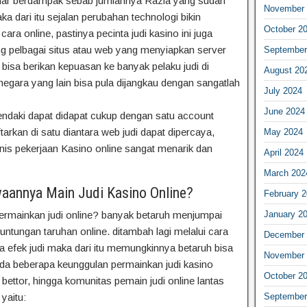
-benar berdampak sebab jumlahnya Razia yang sudah
November 
a dari itu sejalan perubahan technologi bikin
October 2
cara online, pastinya pecinta judi kasino ini juga
g pelbagai situs atau web yang menyiapkan server
September
bisa berikan kepuasan ke banyak pelaku judi di
August 20
negara yang lain bisa pula dijangkau dengan sangatlah
July 2024
June 2024
endaki dapat didapat cukup dengan satu account
rkan di satu diantara web judi dapat dipercaya,
May 2024
enis pekerjaan Kasino online sangat menarik dan
April 2024
March 202
aannya Main Judi Kasino Online?
February 
ermainkan judi online? banyak betaruh menjumpai
January 2
ntungan taruhan online. ditambah lagi melalui cara
December 
apa efek judi maka dari itu memungkinnya betaruh bisa
November 
a beberapa keunggulan permainkan judi kasino
October 2
bettor, hingga komunitas pemain judi online lantas
yaitu:
September