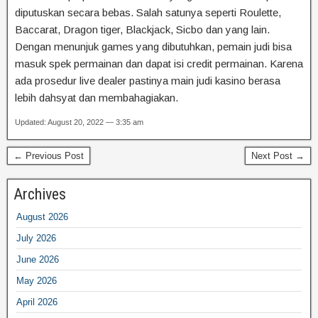
diputuskan secara bebas. Salah satunya seperti Roulette,
Baccarat, Dragon tiger, Blackjack, Sicbo dan yang lain.
Dengan menunjuk games yang dibutuhkan, pemain judi bisa
masuk spek permainan dan dapat isi credit permainan. Karena
ada prosedur live dealer pastinya main judi kasino berasa
lebih dahsyat dan membahagiakan.
Updated: August 20, 2022 — 3:35 am
← Previous Post
Next Post →
Archives
August 2026
July 2026
June 2026
May 2026
April 2026