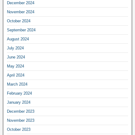
December 2024
November 2024
October 2024
September 2024
August 2024
July 2024
June 2024
May 2024
April 2024
March 2024
February 2024
January 2024
December 2023
November 2023
October 2023