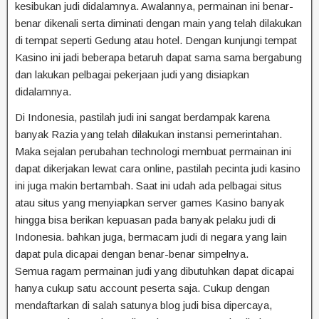
kesibukan judi didalamnya. Awalannya, permainan ini benar-
benar dikenali serta diminati dengan main yang telah dilakukan
di tempat seperti Gedung atau hotel. Dengan kunjungi tempat
Kasino ini jadi beberapa betaruh dapat sama sama bergabung
dan lakukan pelbagai pekerjaan judi yang disiapkan
didalamnya.
Di Indonesia, pastilah judi ini sangat berdampak karena
banyak Razia yang telah dilakukan instansi pemerintahan.
Maka sejalan perubahan technologi membuat permainan ini
dapat dikerjakan lewat cara online, pastilah pecinta judi kasino
ini juga makin bertambah. Saat ini udah ada pelbagai situs
atau situs yang menyiapkan server games Kasino banyak
hingga bisa berikan kepuasan pada banyak pelaku judi di
Indonesia. bahkan juga, bermacam judi di negara yang lain
dapat pula dicapai dengan benar-benar simpelnya.
Semua ragam permainan judi yang dibutuhkan dapat dicapai
hanya cukup satu account peserta saja. Cukup dengan
mendaftarkan di salah satunya blog judi bisa dipercaya,