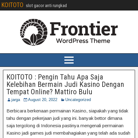
KOITOTO
slot gacor anti rungkad
KOITOTO : Pengin Tahu Apa Saja
Kelebihan Bermain Judi Kasino Dengan
Tempat Online? Mattiro Bulu
jarga
August 20, 2022
Uncategorized
Berbicara berkenaan permainan Kasino, siapakah yang tidak
tahu dengan pekerjaan judi yang ini. banyak bettor dimana
saja tergolong di Indonesia pastinya mengenali permainan
Kasino jadi games judi membahagiakan yang telah ada sudah