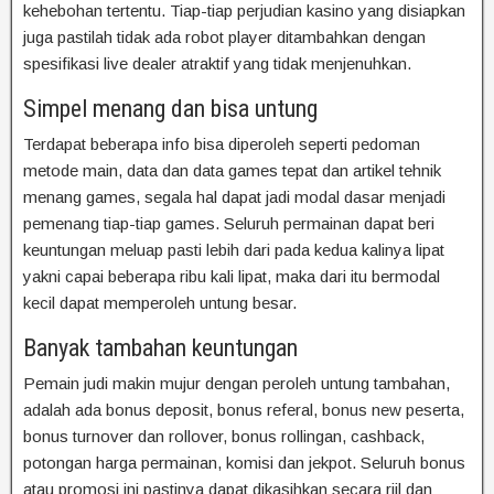
kehebohan tertentu. Tiap-tiap perjudian kasino yang disiapkan
juga pastilah tidak ada robot player ditambahkan dengan
spesifikasi live dealer atraktif yang tidak menjenuhkan.
Simpel menang dan bisa untung
Terdapat beberapa info bisa diperoleh seperti pedoman
metode main, data dan data games tepat dan artikel tehnik
menang games, segala hal dapat jadi modal dasar menjadi
pemenang tiap-tiap games. Seluruh permainan dapat beri
keuntungan meluap pasti lebih dari pada kedua kalinya lipat
yakni capai beberapa ribu kali lipat, maka dari itu bermodal
kecil dapat memperoleh untung besar.
Banyak tambahan keuntungan
Pemain judi makin mujur dengan peroleh untung tambahan,
adalah ada bonus deposit, bonus referal, bonus new peserta,
bonus turnover dan rollover, bonus rollingan, cashback,
potongan harga permainan, komisi dan jekpot. Seluruh bonus
atau promosi ini pastinya dapat dikasihkan secara riil dan