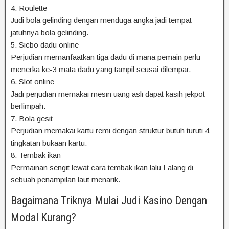
4. Roulette
Judi bola gelinding dengan menduga angka jadi tempat
jatuhnya bola gelinding.
5. Sicbo dadu online
Perjudian memanfaatkan tiga dadu di mana pemain perlu
menerka ke-3 mata dadu yang tampil seusai dilempar.
6. Slot online
Jadi perjudian memakai mesin uang asli dapat kasih jekpot
berlimpah.
7. Bola gesit
Perjudian memakai kartu remi dengan struktur butuh turuti 4
tingkatan bukaan kartu.
8. Tembak ikan
Permainan sengit lewat cara tembak ikan lalu Lalang di
sebuah penampilan laut menarik.
Bagaimana Triknya Mulai Judi Kasino Dengan
Modal Kurang?