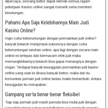
dipercaya, seorang bettor dapat nikmati semua ragam
pekerjaan Kasino online sangat menarik serta memberi
keuntungan.
Pahami Apa Saja Kelebihannya Main Judi
Kasino Online?
Ingin coba keberuntungan dengan permainkan judi online?
banyak betaruh menjumpai suksesnya dengan coba
keberuntungan taruhan online. apa lagi dengan secara main
online ini terlepas dari bermacam efek judi maka
memungkinkannya betaruh bisa gapai menangnya dengan
ringan. Terdapat banyak keunggulan permainkan judi kasino
online yang saat ini dirasa banyak bettor, maka dari itu
komunitas pemain judi online lantas makin bertambah. Antara
keunggulan itu merupakan:
Gampang serta benar-benar fleksibel
Tiap-tiap pemain judi masih pemula bisa mulai judi dengan
sangatlah ringan cukup mendaftarkan saja menjadi anggota