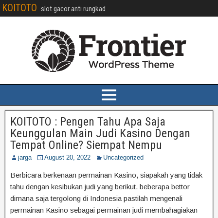
KOITOTO
slot gacor anti rungkad
KOITOTO : Pengen Tahu Apa Saja
Keunggulan Main Judi Kasino Dengan
Tempat Online? Siempat Nempu
jarga
August 20, 2022
Uncategorized
Berbicara berkenaan permainan Kasino, siapakah yang tidak
tahu dengan kesibukan judi yang berikut. beberapa bettor
dimana saja tergolong di Indonesia pastilah mengenali
permainan Kasino sebagai permainan judi membahagiakan