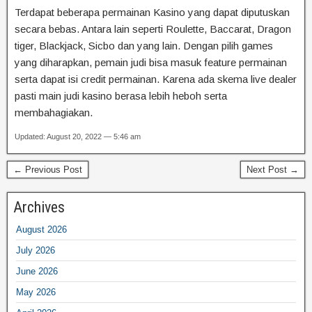
Terdapat beberapa permainan Kasino yang dapat diputuskan
secara bebas. Antara lain seperti Roulette, Baccarat, Dragon
tiger, Blackjack, Sicbo dan yang lain. Dengan pilih games
yang diharapkan, pemain judi bisa masuk feature permainan
serta dapat isi credit permainan. Karena ada skema live dealer
pasti main judi kasino berasa lebih heboh serta
membahagiakan.
Updated: August 20, 2022 — 5:46 am
← Previous Post
Next Post →
Archives
August 2026
July 2026
June 2026
May 2026