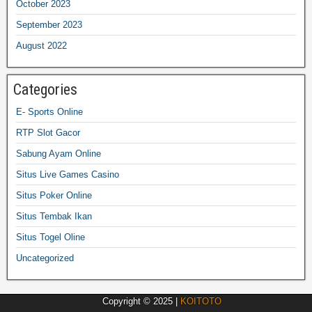
October 2023
September 2023
August 2022
Categories
E- Sports Online
RTP Slot Gacor
Sabung Ayam Online
Situs Live Games Casino
Situs Poker Online
Situs Tembak Ikan
Situs Togel Oline
Uncategorized
Copyright © 2025 |
KOITOTO