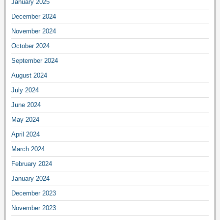
January 2025
December 2024
November 2024
October 2024
September 2024
August 2024
July 2024
June 2024
May 2024
April 2024
March 2024
February 2024
January 2024
December 2023
November 2023