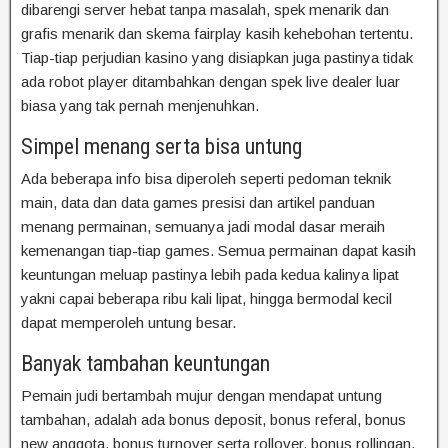
dibarengi server hebat tanpa masalah, spek menarik dan
grafis menarik dan skema fairplay kasih kehebohan tertentu.
Tiap-tiap perjudian kasino yang disiapkan juga pastinya tidak
ada robot player ditambahkan dengan spek live dealer luar
biasa yang tak pernah menjenuhkan.
Simpel menang serta bisa untung
Ada beberapa info bisa diperoleh seperti pedoman teknik
main, data dan data games presisi dan artikel panduan
menang permainan, semuanya jadi modal dasar meraih
kemenangan tiap-tiap games. Semua permainan dapat kasih
keuntungan meluap pastinya lebih pada kedua kalinya lipat
yakni capai beberapa ribu kali lipat, hingga bermodal kecil
dapat memperoleh untung besar.
Banyak tambahan keuntungan
Pemain judi bertambah mujur dengan mendapat untung
tambahan, adalah ada bonus deposit, bonus referal, bonus
new anggota, bonus turnover serta rollover, bonus rollingan,