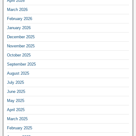
April 2026
March 2026
February 2026
January 2026
December 2025
November 2025
October 2025
September 2025
August 2025
July 2025
June 2025
May 2025
April 2025
March 2025
February 2025