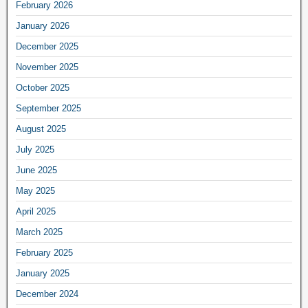
February 2026
January 2026
December 2025
November 2025
October 2025
September 2025
August 2025
July 2025
June 2025
May 2025
April 2025
March 2025
February 2025
January 2025
December 2024