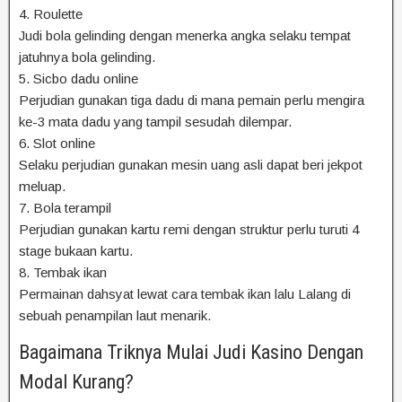
4. Roulette
Judi bola gelinding dengan menerka angka selaku tempat
jatuhnya bola gelinding.
5. Sicbo dadu online
Perjudian gunakan tiga dadu di mana pemain perlu mengira
ke-3 mata dadu yang tampil sesudah dilempar.
6. Slot online
Selaku perjudian gunakan mesin uang asli dapat beri jekpot
meluap.
7. Bola terampil
Perjudian gunakan kartu remi dengan struktur perlu turuti 4
stage bukaan kartu.
8. Tembak ikan
Permainan dahsyat lewat cara tembak ikan lalu Lalang di
sebuah penampilan laut menarik.
Bagaimana Triknya Mulai Judi Kasino Dengan
Modal Kurang?