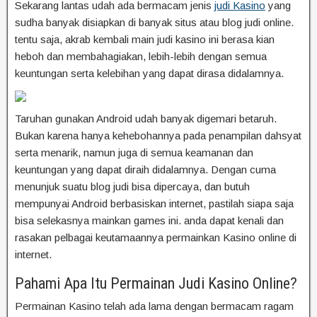
Sekarang lantas udah ada bermacam jenis
judi Kasino
yang
sudha banyak disiapkan di banyak situs atau blog judi online.
tentu saja, akrab kembali main judi kasino ini berasa kian
heboh dan membahagiakan, lebih-lebih dengan semua
keuntungan serta kelebihan yang dapat dirasa didalamnya.
Taruhan gunakan Android udah banyak digemari betaruh.
Bukan karena hanya kehebohannya pada penampilan dahsyat
serta menarik, namun juga di semua keamanan dan
keuntungan yang dapat diraih didalamnya. Dengan cuma
menunjuk suatu blog judi bisa dipercaya, dan butuh
mempunyai Android berbasiskan internet, pastilah siapa saja
bisa selekasnya mainkan games ini. anda dapat kenali dan
rasakan pelbagai keutamaannya permainkan Kasino online di
internet.
Pahami Apa Itu Permainan Judi Kasino Online?
Permainan Kasino telah ada lama dengan bermacam ragam