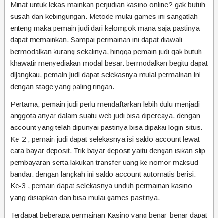
Minat untuk lekas mainkan perjudian kasino online? gak butuh
susah dan kebingungan. Metode mulai games ini sangatlah
enteng maka pemain judi dari kelompok mana saja pastinya
dapat memainkan. Sampai permainan ini dapat diawali
bermodalkan kurang sekalinya, hingga pemain judi gak butuh
khawatir menyediakan modal besar. bermodalkan begitu dapat
dijangkau, pemain judi dapat selekasnya mulai permainan ini
dengan stage yang paling ringan.
Pertama, pemain judi perlu mendaftarkan lebih dulu menjadi
anggota anyar dalam suatu web judi bisa dipercaya. dengan
account yang telah dipunyai pastinya bisa dipakai login situs.
Ke-2 , pemain judi dapat selekasnya isi saldo account lewat
cara bayar deposit. Trik bayar deposit yaitu dengan isikan slip
pembayaran serta lakukan transfer uang ke nomor maksud
bandar. dengan langkah ini saldo account automatis berisi.
Ke-3 , pemain dapat selekasnya unduh permainan kasino
yang disiapkan dan bisa mulai games pastinya.
Terdapat beberapa permainan Kasino yang benar-benar dapat