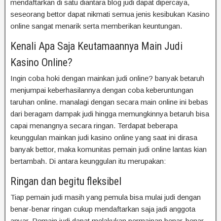
mendaftarkan di satu diantara blog judi dapat dipercaya,
seseorang bettor dapat nikmati semua jenis kesibukan Kasino
online sangat menarik serta memberikan keuntungan.
Kenali Apa Saja Keutamaannya Main Judi
Kasino Online?
Ingin coba hoki dengan mainkan judi online? banyak betaruh
menjumpai keberhasilannya dengan coba keberuntungan
taruhan online. manalagi dengan secara main online ini bebas
dari beragam dampak judi hingga memungkinnya betaruh bisa
capai menangnya secara ringan. Terdapat beberapa
keunggulan mainkan judi kasino online yang saat ini dirasa
banyak bettor, maka komunitas pemain judi online lantas kian
bertambah. Di antara keunggulan itu merupakan:
Ringan dan begitu fleksibel
Tiap pemain judi masih yang pemula bisa mulai judi dengan
benar-benar ringan cukup mendaftarkan saja jadi anggota
anyar. Pemain judi dapat melakukan permainan benar-benar