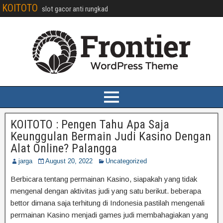
KOITOTO
slot gacor anti rungkad
KOITOTO : Pengen Tahu Apa Saja
Keunggulan Bermain Judi Kasino Dengan
Alat Online? Palangga
jarga
August 20, 2022
Uncategorized
Berbicara tentang permainan Kasino, siapakah yang tidak
mengenal dengan aktivitas judi yang satu berikut. beberapa
bettor dimana saja terhitung di Indonesia pastilah mengenali
permainan Kasino menjadi games judi membahagiakan yang