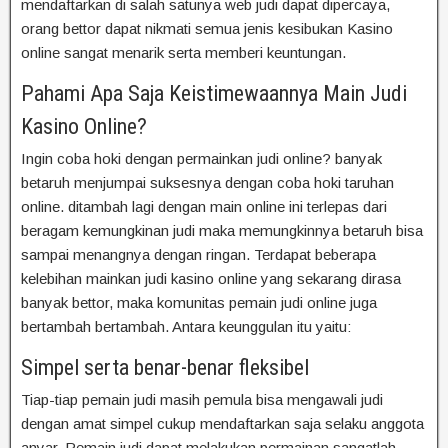
mendaftarkan di salah satunya web judi dapat dipercaya,
orang bettor dapat nikmati semua jenis kesibukan Kasino
online sangat menarik serta memberi keuntungan.
Pahami Apa Saja Keistimewaannya Main Judi
Kasino Online?
Ingin coba hoki dengan permainkan judi online? banyak
betaruh menjumpai suksesnya dengan coba hoki taruhan
online. ditambah lagi dengan main online ini terlepas dari
beragam kemungkinan judi maka memungkinnya betaruh bisa
sampai menangnya dengan ringan. Terdapat beberapa
kelebihan mainkan judi kasino online yang sekarang dirasa
banyak bettor, maka komunitas pemain judi online juga
bertambah bertambah. Antara keunggulan itu yaitu:
Simpel serta benar-benar fleksibel
Tiap-tiap pemain judi masih pemula bisa mengawali judi
dengan amat simpel cukup mendaftarkan saja selaku anggota
anyar. Pemain judi dapat melakukan permainan sangatlah