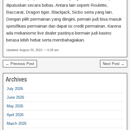
diputuskan secara bebas. Antara lain seperti Roulette,
Baccarat, Dragon tiger, Blackjack, Sicbo serta yang lain.
Dengan pilih permainan yang diingini, pemain judi bisa masuk
spesifikasi permainan dan dapat isi credit permainan. Karena
ada mekanisme live dealer pastinya bermain judi kasino
berasa lebih hebat serta membahagiakan.
Updated: August 20, 2022 — 6:28 am
← Previous Post
Next Post →
Archives
July 2026
June 2026
May 2026
April 2026
March 2026