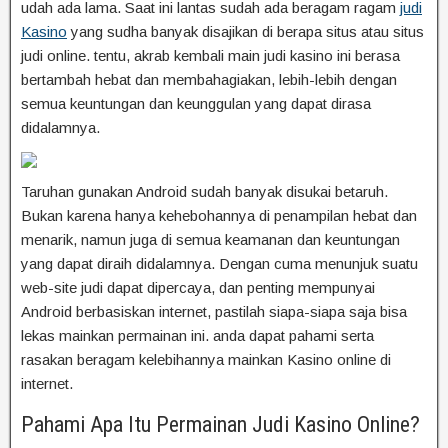
udah ada lama. Saat ini lantas sudah ada beragam ragam
judi
Kasino
yang sudha banyak disajikan di berapa situs atau situs
judi online. tentu, akrab kembali main judi kasino ini berasa
bertambah hebat dan membahagiakan, lebih-lebih dengan
semua keuntungan dan keunggulan yang dapat dirasa
didalamnya.
Taruhan gunakan Android sudah banyak disukai betaruh.
Bukan karena hanya kehebohannya di penampilan hebat dan
menarik, namun juga di semua keamanan dan keuntungan
yang dapat diraih didalamnya. Dengan cuma menunjuk suatu
web-site judi dapat dipercaya, dan penting mempunyai
Android berbasiskan internet, pastilah siapa-siapa saja bisa
lekas mainkan permainan ini. anda dapat pahami serta
rasakan beragam kelebihannya mainkan Kasino online di
internet.
Pahami Apa Itu Permainan Judi Kasino Online?