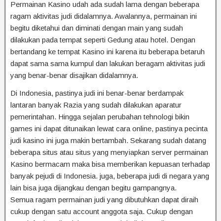
Permainan Kasino udah ada sudah lama dengan beberapa
ragam aktivitas judi didalamnya. Awalannya, permainan ini
begitu diketahui dan diminati dengan main yang sudah
dilakukan pada tempat seperti Gedung atau hotel. Dengan
bertandang ke tempat Kasino ini karena itu beberapa betaruh
dapat sama sama kumpul dan lakukan beragam aktivitas judi
yang benar-benar disajikan didalamnya.
Di Indonesia, pastinya judi ini benar-benar berdampak
lantaran banyak Razia yang sudah dilakukan aparatur
pemerintahan. Hingga sejalan perubahan tehnologi bikin
games ini dapat ditunaikan lewat cara online, pastinya pecinta
judi kasino ini juga makin bertambah. Sekarang sudah datang
beberapa situs atau situs yang menyiapkan server permainan
Kasino bermacam maka bisa memberikan kepuasan terhadap
banyak pejudi di Indonesia. juga, beberapa judi di negara yang
lain bisa juga dijangkau dengan begitu gampangnya.
Semua ragam permainan judi yang dibutuhkan dapat diraih
cukup dengan satu account anggota saja. Cukup dengan