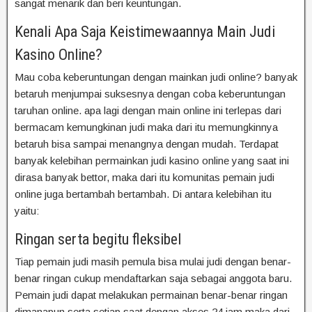
sangat menarik dan beri keuntungan.
Kenali Apa Saja Keistimewaannya Main Judi
Kasino Online?
Mau coba keberuntungan dengan mainkan judi online? banyak
betaruh menjumpai suksesnya dengan coba keberuntungan
taruhan online. apa lagi dengan main online ini terlepas dari
bermacam kemungkinan judi maka dari itu memungkinnya
betaruh bisa sampai menangnya dengan mudah. Terdapat
banyak kelebihan permainkan judi kasino online yang saat ini
dirasa banyak bettor, maka dari itu komunitas pemain judi
online juga bertambah bertambah. Di antara kelebihan itu
yaitu:
Ringan serta begitu fleksibel
Tiap pemain judi masih pemula bisa mulai judi dengan benar-
benar ringan cukup mendaftarkan saja sebagai anggota baru.
Pemain judi dapat melakukan permainan benar-benar ringan
dimanapun serta setiap saat dengan akses 24 jam maka dari