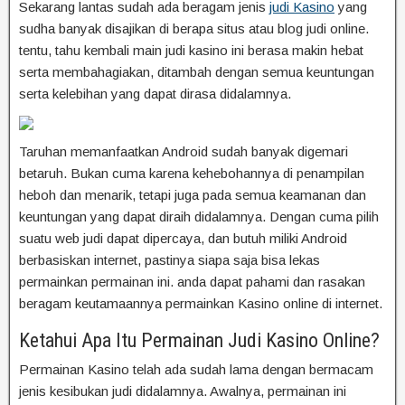
Sekarang lantas sudah ada beragam jenis
judi Kasino
yang
sudha banyak disajikan di berapa situs atau blog judi online.
tentu, tahu kembali main judi kasino ini berasa makin hebat
serta membahagiakan, ditambah dengan semua keuntungan
serta kelebihan yang dapat dirasa didalamnya.
Taruhan memanfaatkan Android sudah banyak digemari
betaruh. Bukan cuma karena kehebohannya di penampilan
heboh dan menarik, tetapi juga pada semua keamanan dan
keuntungan yang dapat diraih didalamnya. Dengan cuma pilih
suatu web judi dapat dipercaya, dan butuh miliki Android
berbasiskan internet, pastinya siapa saja bisa lekas
permainkan permainan ini. anda dapat pahami dan rasakan
beragam keutamaannya permainkan Kasino online di internet.
Ketahui Apa Itu Permainan Judi Kasino Online?
Permainan Kasino telah ada sudah lama dengan bermacam
jenis kesibukan judi didalamnya. Awalnya, permainan ini