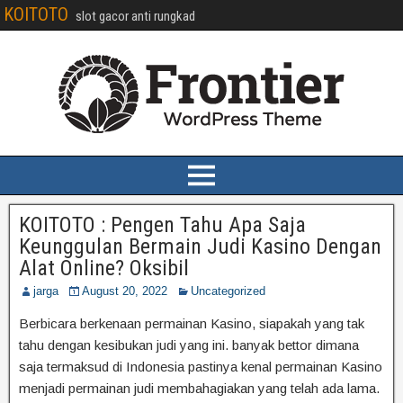
KOITOTO
slot gacor anti rungkad
KOITOTO : Pengen Tahu Apa Saja
Keunggulan Bermain Judi Kasino Dengan
Alat Online? Oksibil
jarga
August 20, 2022
Uncategorized
Berbicara berkenaan permainan Kasino, siapakah yang tak
tahu dengan kesibukan judi yang ini. banyak bettor dimana
saja termaksud di Indonesia pastinya kenal permainan Kasino
menjadi permainan judi membahagiakan yang telah ada lama.