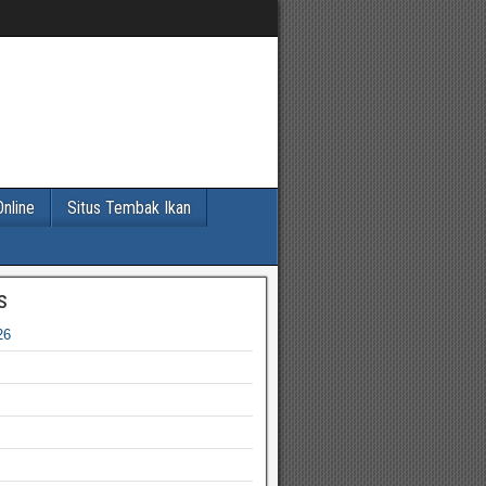
Online
Situs Tembak Ikan
s
26