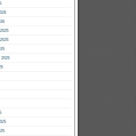
6
2026
026
2025
2025
025
 2025
25
5
2025
025