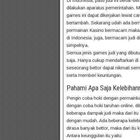
Di Indonesia, pasti judi ini benar-
dilakukan aparatus pemerintahan. M
games ini dapat dikerjakan lewat cara
bertambah. Sekarang udah ada berm
permainan Kasino bermacam maka dar
di Indonesia. juga, bermacam judi d
simpelnya.
Semua jenis games judi yang dibutu
saja. Hanya cukup mendaftarkan di s
seseorang bettor dapat nikmati sem
serta memberi keuntungan.
Pahami Apa Saja Kelebihann
Pengin coba hoki dengan permainka
dengan coba hoki taruhan online. dit
beberapa dampak judi maka dari it
dengan mudah. Ada beberapa kelebi
dirasa banyak bettor, maka dari itu 
Antara keunggulan itu yaitu: