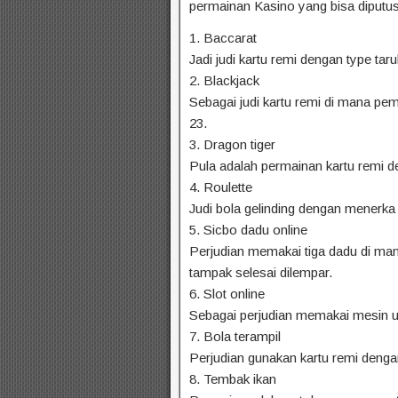
permainan Kasino yang bisa diputus
1. Baccarat
Jadi judi kartu remi dengan type taru
2. Blackjack
Sebagai judi kartu remi di mana pema
23.
3. Dragon tiger
Pula adalah permainan kartu remi de
4. Roulette
Judi bola gelinding dengan menerka 
5. Sicbo dadu online
Perjudian memakai tiga dadu di ma
tampak selesai dilempar.
6. Slot online
Sebagai perjudian memakai mesin ua
7. Bola terampil
Perjudian gunakan kartu remi dengan
8. Tembak ikan