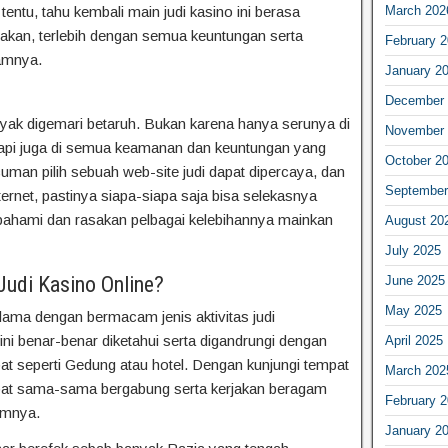
 tentu, tahu kembali main judi kasino ini berasa
March 202
kan, terlebih dengan semua keuntungan serta
February 
lamnya.
January 2
December 
ak digemari betaruh. Bukan karena hanya serunya di
November 
etapi juga di semua keamanan dan keuntungan yang
October 2
uman pilih sebuah web-site judi dapat dipercaya, dan
September
ernet, pastinya siapa-siapa saja bisa selekasnya
 pahami dan rasakan pelbagai kelebihannya mainkan
August 20
July 2025
Judi Kasino Online?
June 2025
May 2025
ama dengan bermacam jenis aktivitas judi
ni benar-benar diketahui serta digandrungi dengan
April 2025
at seperti Gedung atau hotel. Dengan kunjungi tempat
March 202
dapat sama-sama bergabung serta kerjakan beragam
February 
amnya.
January 2