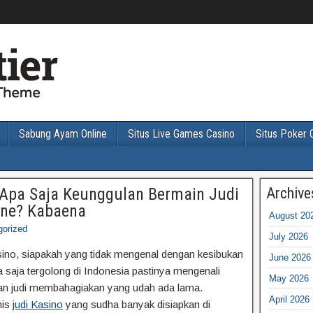
Sabung Ayam Online
Situs Live Games Casino
Situs Poker 
 Apa Saja Keunggulan Bermain Judi
Archive
ine? Kabaena
August 20
gorized
July 2026
no, siapakah yang tidak mengenal dengan kesibukan
June 2026
na saja tergolong di Indonesia pastinya mengenali
May 2026
an judi membahagiakan yang udah ada lama.
April 2026
nis
judi Kasino
yang sudha banyak disiapkan di