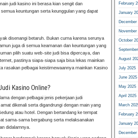
main judi kasino ini berasa kian sengit dan
February 
 semua keuntungan serta keunggulan yang dapat
January 2
December 
November 
yak disenangi betaruh. Bukan cuma karena serunya
October 2
 namun juga di semua keamanan dan keuntungan yang
September
man pilih suatu web-site judi bisa dipercaya, dan
August 20
nternet, pastinya siapa-siapa saja bisa lekas mainkan
erta rasakan pelbagai keistimewaannya mainkan Kasino
July 2025
June 2025
Judi Kasino Online?
May 2025
April 2025
ma dengan pelbagai jenis pekerjaan judi
 amat dikenali serta digandrungi dengan main yang
March 202
 Gedung atau hotel. Dengan bertandang ke tempat
February 
dapat sama-sama bergabung serta melaksanakan
January 2
kan didalamnya.
December 