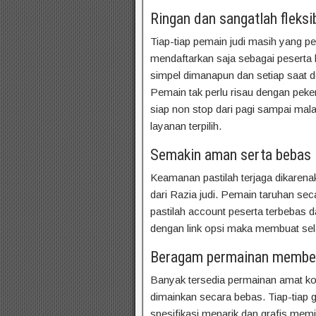
Ringan dan sangatlah fleksi
Tiap-tiap pemain judi masih yang pe
mendaftarkan saja sebagai peserta
simpel dimanapun dan setiap saat de
Pemain tak perlu risau dengan peke
siap non stop dari pagi sampai mal
layanan terpilih.
Semakin aman serta bebas
Keamanan pastilah terjaga dikarena
dari Razia judi. Pemain taruhan se
pastilah account peserta terbebas da
dengan link opsi maka membuat sel
Beragam permainan member
Banyak tersedia permainan amat ko
dimainkan secara bebas. Tiap-tiap
spesifikasi menarik dan grafis memi