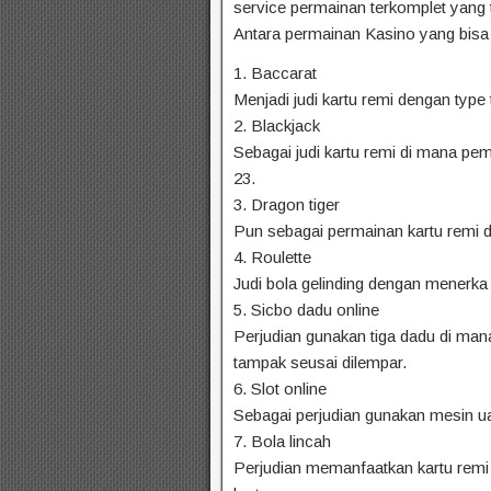
service permainan terkomplet yang 
Antara permainan Kasino yang bisa 
1. Baccarat
Menjadi judi kartu remi dengan type 
2. Blackjack
Sebagai judi kartu remi di mana pema
23.
3. Dragon tiger
Pun sebagai permainan kartu remi 
4. Roulette
Judi bola gelinding dengan menerka 
5. Sicbo dadu online
Perjudian gunakan tiga dadu di ma
tampak seusai dilempar.
6. Slot online
Sebagai perjudian gunakan mesin ua
7. Bola lincah
Perjudian memanfaatkan kartu remi