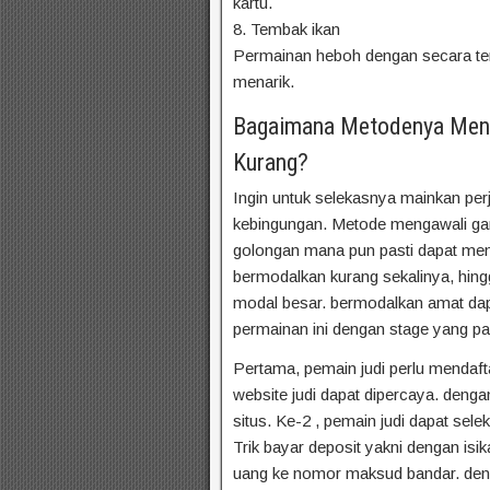
kartu.
8. Tembak ikan
Permainan heboh dengan secara tem
menarik.
Bagaimana Metodenya Meng
Kurang?
Ingin untuk selekasnya mainkan perj
kebingungan. Metode mengawali game
golongan mana pun pasti dapat mem
bermodalkan kurang sekalinya, hing
modal besar. bermodalkan amat dapa
permainan ini dengan stage yang pal
Pertama, pemain judi perlu mendaft
website judi dapat dipercaya. denga
situs. Ke-2 , pemain judi dapat sel
Trik bayar deposit yakni dengan isi
uang ke nomor maksud bandar. denga