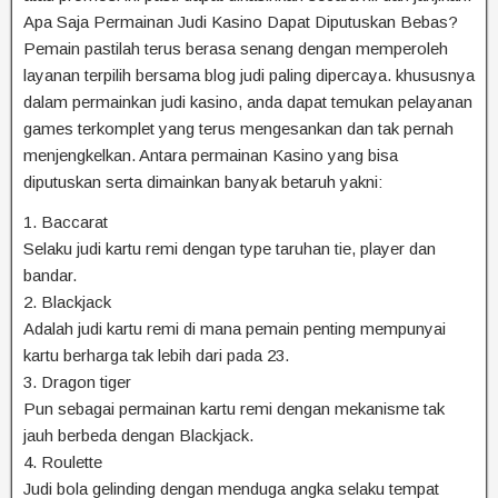
Apa Saja Permainan Judi Kasino Dapat Diputuskan Bebas?
Pemain pastilah terus berasa senang dengan memperoleh
layanan terpilih bersama blog judi paling dipercaya. khususnya
dalam permainkan judi kasino, anda dapat temukan pelayanan
games terkomplet yang terus mengesankan dan tak pernah
menjengkelkan. Antara permainan Kasino yang bisa
diputuskan serta dimainkan banyak betaruh yakni:
1. Baccarat
Selaku judi kartu remi dengan type taruhan tie, player dan
bandar.
2. Blackjack
Adalah judi kartu remi di mana pemain penting mempunyai
kartu berharga tak lebih dari pada 23.
3. Dragon tiger
Pun sebagai permainan kartu remi dengan mekanisme tak
jauh berbeda dengan Blackjack.
4. Roulette
Judi bola gelinding dengan menduga angka selaku tempat