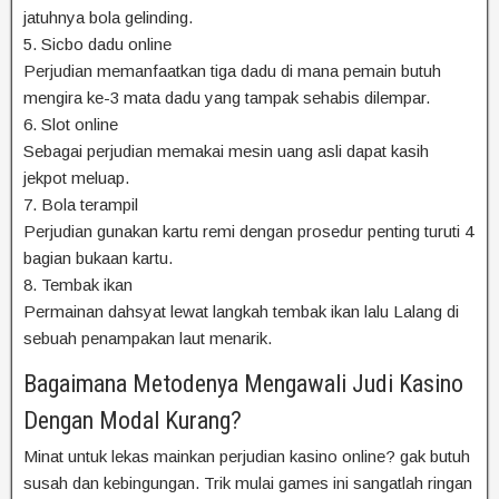
jatuhnya bola gelinding.
5. Sicbo dadu online
Perjudian memanfaatkan tiga dadu di mana pemain butuh
mengira ke-3 mata dadu yang tampak sehabis dilempar.
6. Slot online
Sebagai perjudian memakai mesin uang asli dapat kasih
jekpot meluap.
7. Bola terampil
Perjudian gunakan kartu remi dengan prosedur penting turuti 4
bagian bukaan kartu.
8. Tembak ikan
Permainan dahsyat lewat langkah tembak ikan lalu Lalang di
sebuah penampakan laut menarik.
Bagaimana Metodenya Mengawali Judi Kasino
Dengan Modal Kurang?
Minat untuk lekas mainkan perjudian kasino online? gak butuh
susah dan kebingungan. Trik mulai games ini sangatlah ringan