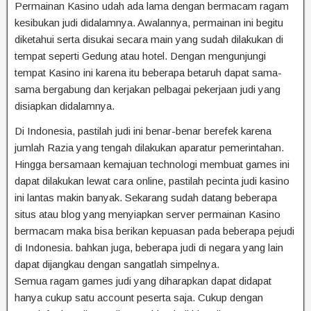
Permainan Kasino udah ada lama dengan bermacam ragam
kesibukan judi didalamnya. Awalannya, permainan ini begitu
diketahui serta disukai secara main yang sudah dilakukan di
tempat seperti Gedung atau hotel. Dengan mengunjungi
tempat Kasino ini karena itu beberapa betaruh dapat sama-
sama bergabung dan kerjakan pelbagai pekerjaan judi yang
disiapkan didalamnya.
Di Indonesia, pastilah judi ini benar-benar berefek karena
jumlah Razia yang tengah dilakukan aparatur pemerintahan.
Hingga bersamaan kemajuan technologi membuat games ini
dapat dilakukan lewat cara online, pastilah pecinta judi kasino
ini lantas makin banyak. Sekarang sudah datang beberapa
situs atau blog yang menyiapkan server permainan Kasino
bermacam maka bisa berikan kepuasan pada beberapa pejudi
di Indonesia. bahkan juga, beberapa judi di negara yang lain
dapat dijangkau dengan sangatlah simpelnya.
Semua ragam games judi yang diharapkan dapat didapat
hanya cukup satu account peserta saja. Cukup dengan