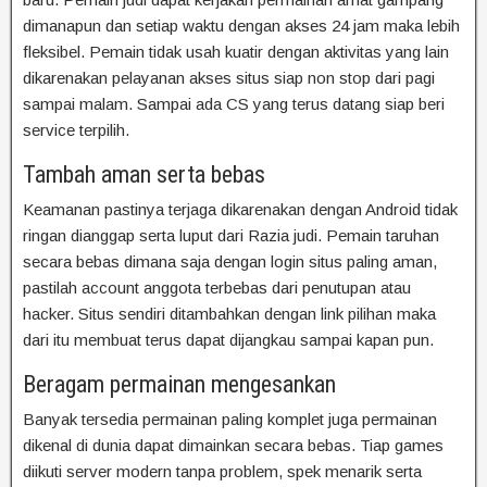
dimanapun dan setiap waktu dengan akses 24 jam maka lebih
fleksibel. Pemain tidak usah kuatir dengan aktivitas yang lain
dikarenakan pelayanan akses situs siap non stop dari pagi
sampai malam. Sampai ada CS yang terus datang siap beri
service terpilih.
Tambah aman serta bebas
Keamanan pastinya terjaga dikarenakan dengan Android tidak
ringan dianggap serta luput dari Razia judi. Pemain taruhan
secara bebas dimana saja dengan login situs paling aman,
pastilah account anggota terbebas dari penutupan atau
hacker. Situs sendiri ditambahkan dengan link pilihan maka
dari itu membuat terus dapat dijangkau sampai kapan pun.
Beragam permainan mengesankan
Banyak tersedia permainan paling komplet juga permainan
dikenal di dunia dapat dimainkan secara bebas. Tiap games
diikuti server modern tanpa problem, spek menarik serta