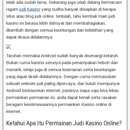
telah ada sudah lama. Sekarang juga udah datang bermacam
ragam
judi Kasino
yang sudha banyak disiapkan di berapa
situs atau blog judi online. tentulah, tahu kembali main judi
kasino ini berasa lebih dahsyat dan membahagiakan,
ditambah dengan semua keuntungan dan kelebihan yang
dapat dirasa didalamnya.
Taruhan memakai Android sudah banyak disenangi betaruh.
Bukan cuma karena serunya pada penampakan heboh dan
menarik, tetapi juga di semua keamanan serta keuntungan
yang dapat diraih didalamnya. Dengan cuma memutuskan
sebuah website judi paling dipercaya, dan butuh mempunyai
Android berbasiskan internet, pastinya siapa saja bisa lekas
permainkan permainan ini. anda dapat kenali serta rasakan
beragam keistimewaannya permainkan Kasino online di
internet.
Ketahui Apa Itu Permainan Judi Kasino Online?