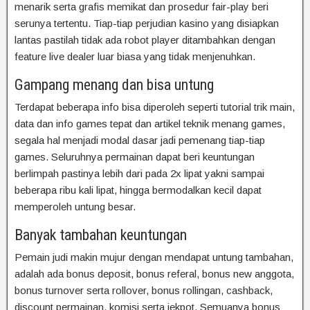
menarik serta grafis memikat dan prosedur fair-play beri
serunya tertentu. Tiap-tiap perjudian kasino yang disiapkan
lantas pastilah tidak ada robot player ditambahkan dengan
feature live dealer luar biasa yang tidak menjenuhkan.
Gampang menang dan bisa untung
Terdapat beberapa info bisa diperoleh seperti tutorial trik main,
data dan info games tepat dan artikel teknik menang games,
segala hal menjadi modal dasar jadi pemenang tiap-tiap
games. Seluruhnya permainan dapat beri keuntungan
berlimpah pastinya lebih dari pada 2x lipat yakni sampai
beberapa ribu kali lipat, hingga bermodalkan kecil dapat
memperoleh untung besar.
Banyak tambahan keuntungan
Pemain judi makin mujur dengan mendapat untung tambahan,
adalah ada bonus deposit, bonus referal, bonus new anggota,
bonus turnover serta rollover, bonus rollingan, cashback,
discount permainan, komisi serta jekpot. Semuanya bonus