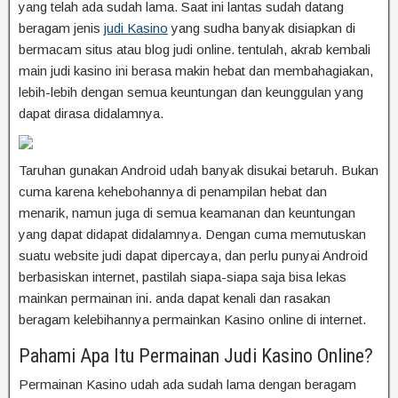
yang telah ada sudah lama. Saat ini lantas sudah datang
beragam jenis
judi Kasino
yang sudha banyak disiapkan di
bermacam situs atau blog judi online. tentulah, akrab kembali
main judi kasino ini berasa makin hebat dan membahagiakan,
lebih-lebih dengan semua keuntungan dan keunggulan yang
dapat dirasa didalamnya.
Taruhan gunakan Android udah banyak disukai betaruh. Bukan
cuma karena kehebohannya di penampilan hebat dan
menarik, namun juga di semua keamanan dan keuntungan
yang dapat didapat didalamnya. Dengan cuma memutuskan
suatu website judi dapat dipercaya, dan perlu punyai Android
berbasiskan internet, pastilah siapa-siapa saja bisa lekas
mainkan permainan ini. anda dapat kenali dan rasakan
beragam kelebihannya permainkan Kasino online di internet.
Pahami Apa Itu Permainan Judi Kasino Online?
Permainan Kasino udah ada sudah lama dengan beragam