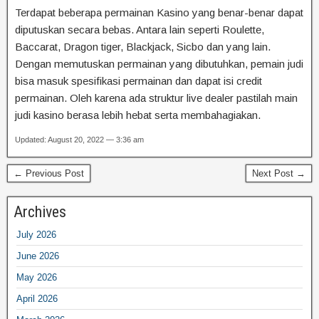
Terdapat beberapa permainan Kasino yang benar-benar dapat
diputuskan secara bebas. Antara lain seperti Roulette,
Baccarat, Dragon tiger, Blackjack, Sicbo dan yang lain.
Dengan memutuskan permainan yang dibutuhkan, pemain judi
bisa masuk spesifikasi permainan dan dapat isi credit
permainan. Oleh karena ada struktur live dealer pastilah main
judi kasino berasa lebih hebat serta membahagiakan.
Updated: August 20, 2022 — 3:36 am
← Previous Post
Next Post →
Archives
July 2026
June 2026
May 2026
April 2026