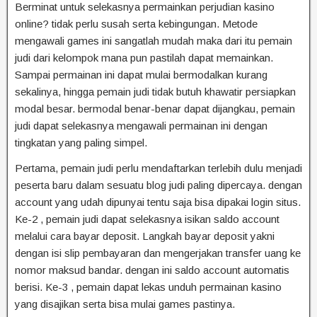
Berminat untuk selekasnya permainkan perjudian kasino
online? tidak perlu susah serta kebingungan. Metode
mengawali games ini sangatlah mudah maka dari itu pemain
judi dari kelompok mana pun pastilah dapat memainkan.
Sampai permainan ini dapat mulai bermodalkan kurang
sekalinya, hingga pemain judi tidak butuh khawatir persiapkan
modal besar. bermodal benar-benar dapat dijangkau, pemain
judi dapat selekasnya mengawali permainan ini dengan
tingkatan yang paling simpel.
Pertama, pemain judi perlu mendaftarkan terlebih dulu menjadi
peserta baru dalam sesuatu blog judi paling dipercaya. dengan
account yang udah dipunyai tentu saja bisa dipakai login situs.
Ke-2 , pemain judi dapat selekasnya isikan saldo account
melalui cara bayar deposit. Langkah bayar deposit yakni
dengan isi slip pembayaran dan mengerjakan transfer uang ke
nomor maksud bandar. dengan ini saldo account automatis
berisi. Ke-3 , pemain dapat lekas unduh permainan kasino
yang disajikan serta bisa mulai games pastinya.