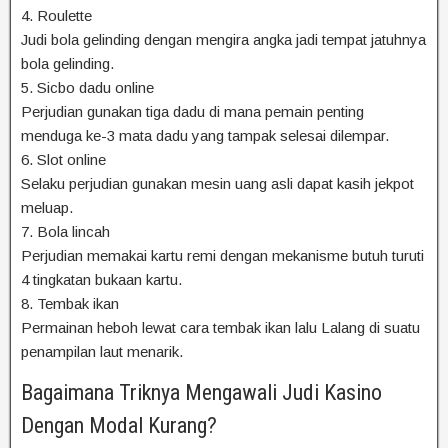
4. Roulette
Judi bola gelinding dengan mengira angka jadi tempat jatuhnya
bola gelinding.
5. Sicbo dadu online
Perjudian gunakan tiga dadu di mana pemain penting
menduga ke-3 mata dadu yang tampak selesai dilempar.
6. Slot online
Selaku perjudian gunakan mesin uang asli dapat kasih jekpot
meluap.
7. Bola lincah
Perjudian memakai kartu remi dengan mekanisme butuh turuti
4 tingkatan bukaan kartu.
8. Tembak ikan
Permainan heboh lewat cara tembak ikan lalu Lalang di suatu
penampilan laut menarik.
Bagaimana Triknya Mengawali Judi Kasino
Dengan Modal Kurang?