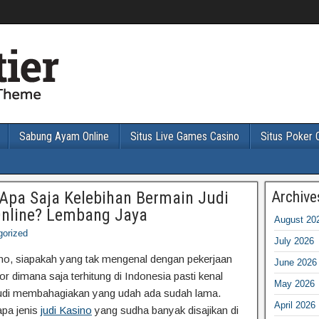
Sabung Ayam Online
Situs Live Games Casino
Situs Poker 
Apa Saja Kelebihan Bermain Judi
Archive
nline? Lembang Jaya
August 20
gorized
July 2026
no, siapakah yang tak mengenal dengan pekerjaan
June 2026
tor dimana saja terhitung di Indonesia pasti kenal
May 2026
udi membahagiakan yang udah ada sudah lama.
April 2026
apa jenis
judi Kasino
yang sudha banyak disajikan di