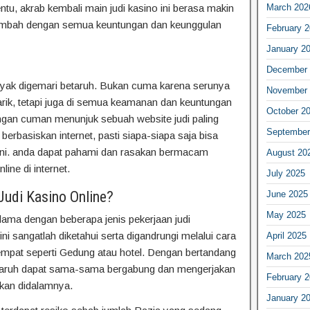
tentu, akrab kembali main judi kasino ini berasa makin
March 202
ambah dengan semua keuntungan dan keunggulan
February 
January 2
December 
yak digemari betaruh. Bukan cuma karena serunya
November 
ik, tetapi juga di semua keamanan dan keuntungan
October 2
ngan cuman menunjuk sebuah website judi paling
September
berbasiskan internet, pasti siapa-siapa saja bisa
ini. anda dapat pahami dan rasakan bermacam
August 20
ine di internet.
July 2025
Judi Kasino Online?
June 2025
May 2025
ama dengan beberapa jenis pekerjaan judi
i sangatlah diketahui serta digandrungi melalui cara
April 2025
empat seperti Gedung atau hotel. Dengan bertandang
March 202
betaruh dapat sama-sama bergabung dan mengerjakan
February 
pkan didalamnya.
January 2