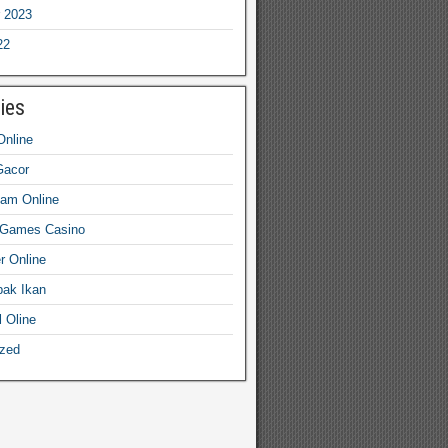
 2023
22
ies
Online
Gacor
am Online
e Games Casino
r Online
bak Ikan
l Oline
ized