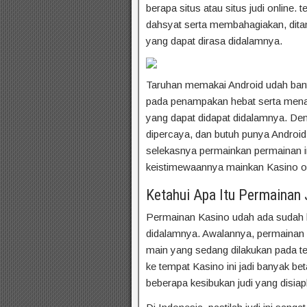
berapa situs atau situs judi online. 
dahsyat serta membahagiakan, dit
yang dapat dirasa didalamnya.
Taruhan memakai Android udah ban
pada penampakan hebat serta menar
yang dapat didapat didalamnya. De
dipercaya, dan butuh punya Android 
selekasnya permainkan permainan 
keistimewaannya mainkan Kasino onl
Ketahui Apa Itu Permainan 
Permainan Kasino udah ada sudah l
didalamnya. Awalannya, permainan in
main yang sedang dilakukan pada t
ke tempat Kasino ini jadi banyak 
beberapa kesibukan judi yang disia