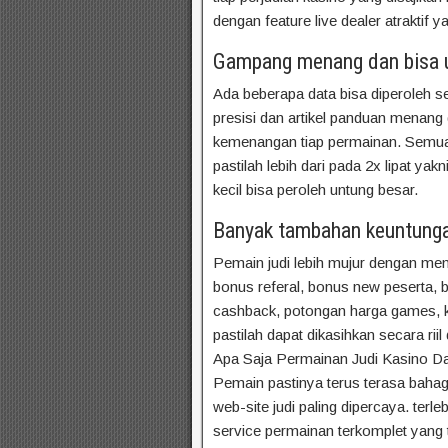
dengan feature live dealer atraktif 
Gampang menang dan bisa 
Ada beberapa data bisa diperoleh se
presisi dan artikel panduan menang
kemenangan tiap permainan. Semua
pastilah lebih dari pada 2x lipat ya
kecil bisa peroleh untung besar.
Banyak tambahan keuntung
Pemain judi lebih mujur dengan me
bonus referal, bonus new peserta, b
cashback, potongan harga games, ko
pastilah dapat dikasihkan secara riil 
Apa Saja Permainan Judi Kasino D
Pemain pastinya terus terasa baha
web-site judi paling dipercaya. ter
service permainan terkomplet yang