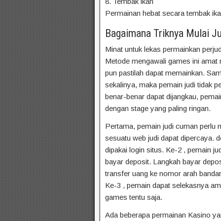
8. Tembak ikan
Permainan hebat secara tembak ikan
Bagaimana Triknya Mulai J
Minat untuk lekas permainkan perjud
Metode mengawali games ini amat m
pun pastilah dapat memainkan. Sam
sekalinya, maka pemain judi tidak 
benar-benar dapat dijangkau, pemai
dengan stage yang paling ringan.
Pertama, pemain judi cuman perlu m
sesuatu web judi dapat dipercaya. d
dipakai login situs. Ke-2 , pemain j
bayar deposit. Langkah bayar depos
transfer uang ke nomor arah bandar.
Ke-3 , pemain dapat selekasnya amb
games tentu saja.
Ada beberapa permainan Kasino yang