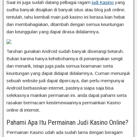
Saat ini juga sudah datang pelbagai ragam
judi Kasino
yang
sudha banyak disajikan di banyak situs atau blog judi online.
tentulah, tahu kembali main judi kasino ini berasa kian hebat
dan membahagiakan, ditambah dengan semua keuntungan
dan keunggulan yang dapat dirasa didalamnya.
Taruhan gunakan Android sudah banyak disenangi betaruh.
Bukan karena hanya kehebohannya di penampakan sengit
dan menarik, tetapi juga pada semua keamanan serta
keuntungan yang dapat didapat didalamnya. Cuman menunjuk
sebuah website judi dapat dipercaya, dan perlu mempunyai
Android berbasiskan internet, pastinya siapa saja bisa
selekasnya mainkan permainan ini. anda dapat pahami serta
rasakan bermacam keistimewaannya permainkan Kasino
online di internet.
Pahami Apa Itu Permainan Judi Kasino Online?
Permainan Kasino udah ada sudah lama dengan beragam