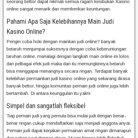
seorang bettor dapat nikmati semua ragam kesibukan Kasino
online sangat menarik dan memberikan keuntungan.
Pahami Apa Saja Kelebihannya Main Judi
Kasino Online?
Pengin coba hoki dengan mainkan judi online? banyak
betaruh menjumpai suksesnya dengan coba keberuntungan
taruhan online. manalagi dengan langkah main online ini lolos
dari pelbagai efek judi maka dari itu memungkinnya betaruh
bisa menggapai menangnya secara ringan. Terdapat banyak
kelebihan permainkan judi kasino online yang sekarang dirasa
banyak bettor, hingga komunitas pemain judi online juga lebih
bertambah. Di antara keunggulan itu yakni:
Simpel dan sangatlah fleksibel
Tiap pemain judi yang pemula bisa mulai judi dengan benar-
benar ringan cukup mendaftarkan saja menjadi anggota anyar.
Pemain judi dapat kerjakan permainan amat ringan dimanapun
dan setiap saat dengan akses 24 jam hingga lebih fleksibel.