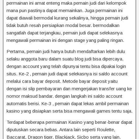
permainan ini amat enteng maka pemain judi dari kelompok
mana pun pastinya dapat memainkan. Juga permainan ini
dapat diawali bermodal kurang sekalinya, hingga pemain judi
tidak butuh resah persiapkan modal besar. bermodalkan
sangatlah dapat terjangkau, pemain judi dapat selekasnya
mengawali permainan ini dengan stage yang paling ringan.
Pertama, pemain judi hanya butuh mendaftarkan lebih dulu
selaku anggota baru dalam suatu blog judi bisa dipercaya.
dengan account yang telah dipunyai tentu bisa dipakai login
situs. Ke-2 , pemain judi dapat selekasnya isi saldo account
melalui cara bayar deposit. Metode bayar deposit yaitu
dengan isi slip pembayaran dan mengerjakan transfer uang ke
nomor maksud bandar. dengan langkah ini saldo account
automatis berisi. Ke-3 , pemain dapat lekas ambil permainan
kasino yang disiapkan serta bisa mengawali games tentu saja.
Terdapat beberapa permainan Kasino yang benar-benar dapat
diputuskan secara bebas. Antara lain seperti Roulette,
Baccarat, Dragon tiger, Blackjack, Sicbo serta yang lain.