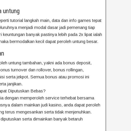
a untung
perti tutorial langkah main, data dan info games tepat
eluruhnya menjadi modal dasar jadi pemenang tiap
keuntungan banyak pastinya lebih pada 2x lipat ialah
 maka bermodalkan kecil dapat peroleh untung besar.
an
oleh untung tambahan, yakni ada bonus deposit,
onus turnover dan rollover, bonus rollingan,
si serta jekpot. Semua bonus atau promosi ini
rta janjikan.
apat Diputuskan Bebas?
agia dengan memperoleh service terhebat bersama
susnya dalam mainkan judi kasino, anda dapat peroleh
ng terus mengesankan serta tidak menjenuhkan.
diputuskan serta dimainkan banyak betaruh