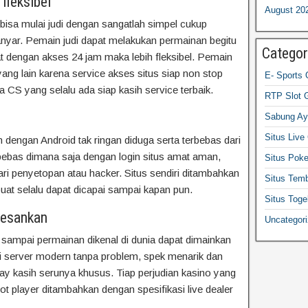
fleksibel
August 20
bisa mulai judi dengan sangatlah simpel cukup
nyar. Pemain judi dapat melakukan permainan begitu
Categor
 dengan akses 24 jam maka lebih fleksibel. Pemain
yang lain karena service akses situs siap non stop
E- Sports 
 CS yang selalu ada siap kasih service terbaik.
RTP Slot 
Sabung Ay
Situs Liv
 dengan Android tak ringan diduga serta terbebas dari
bebas dimana saja dengan login situs amat aman,
Situs Poke
ari penyetopan atau hacker. Situs sendiri ditambahkan
Situs Tem
uat selalu dapat dicapai sampai kapan pun.
Situs Toge
esankan
Uncategor
sampai permainan dikenal di dunia dapat dimainkan
i server modern tanpa problem, spek menarik dan
y kasih serunya khusus. Tiap perjudian kasino yang
bot player ditambahkan dengan spesifikasi live dealer