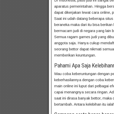
Di Indonesia, pasti judi ini sangat
aparatus pemerintahan. Hingga be
dapat dikerjakan lewat cara online, 
Saat ini udah datang beberapa situ
beraneka maka dari itu bisa berikan
bermacam judi di negara yang lain 
Semua ragam games judi yang dibut
anggota saja. Hanya cukup mendaftar
seorang bettor dapat nikmati semu
memberikan keuntungan.
Pahami Apa Saja Kelebihann
Mau coba keberuntungan dengan pe
keberhasilannya dengan coba keberu
main online ini luput dari pelbagai 
capai menangnya secara ringan. Ada
saat ini dirasa banyak bettor, maka d
bertambah. Antara kelebihan itu iala