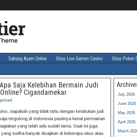
Sabung Ayam Online
Situs Live Games Casino
Situs Poker 
Apa Saja Kelebihan Bermain Judi
Archive
Online? Cigandamekar
July 2026
gorized
June 2026
no, siapakah yang tidak tahu dengan kesibukan judi
May 2026
saja tergolong di Indonesia pastinya kenal permainan
April 2026
giakan yang telah ada sudah lama. Saat ini juga
March 202
yang sudha banyak disajikan di beberapa situs atau