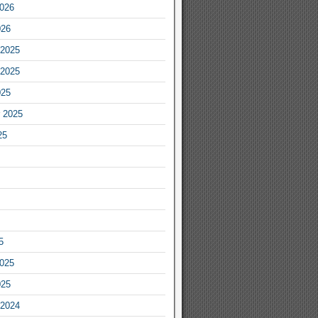
2026
026
2025
2025
025
 2025
25
5
2025
025
2024