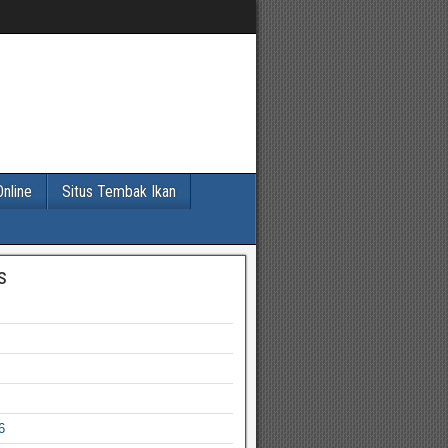
Online
Situs Tembak Ikan
s
6