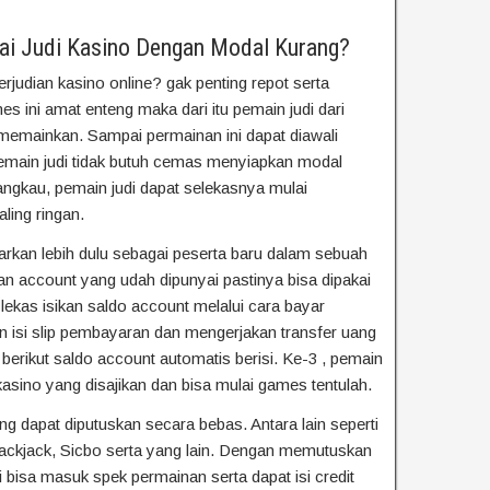
ai Judi Kasino Dengan Modal Kurang?
rjudian kasino online? gak penting repot serta
 ini amat enteng maka dari itu pemain judi dari
memainkan. Sampai permainan ini dapat diawali
emain judi tidak butuh cemas menyiapkan modal
angkau, pemain judi dapat selekasnya mulai
ling ringan.
arkan lebih dulu sebagai peserta baru dalam sebuah
gan account yang udah dipunyai pastinya bisa dipakai
t lekas isikan saldo account melalui cara bayar
an isi slip pembayaran dan mengerjakan transfer uang
berikut saldo account automatis berisi. Ke-3 , pemain
asino yang disajikan dan bisa mulai games tentulah.
 dapat diputuskan secara bebas. Antara lain seperti
Blackjack, Sicbo serta yang lain. Dengan memutuskan
 bisa masuk spek permainan serta dapat isi credit