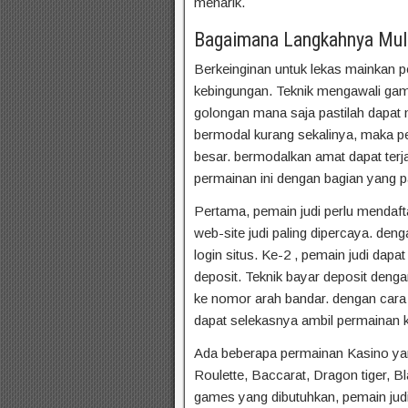
menarik.
Bagaimana Langkahnya Mul
Berkeinginan untuk lekas mainkan pe
kebingungan. Teknik mengawali games
golongan mana saja pastilah dapat 
bermodal kurang sekalinya, maka p
besar. bermodalkan amat dapat terj
permainan ini dengan bagian yang pa
Pertama, pemain judi perlu mendaft
web-site judi paling dipercaya. den
login situs. Ke-2 , pemain judi dapa
deposit. Teknik bayar deposit deng
ke nomor arah bandar. dengan cara 
dapat selekasnya ambil permainan k
Ada beberapa permainan Kasino yang
Roulette, Baccarat, Dragon tiger, 
games yang dibutuhkan, pemain judi