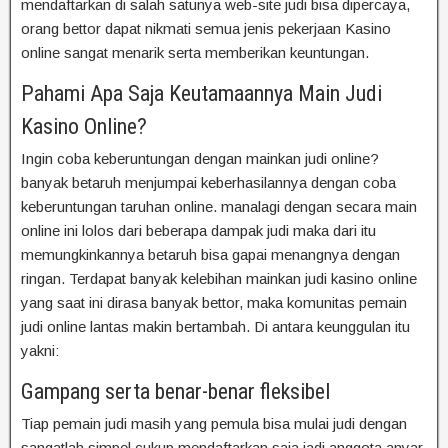
mendaftarkan di salah satunya web-site judi bisa dipercaya,
orang bettor dapat nikmati semua jenis pekerjaan Kasino
online sangat menarik serta memberikan keuntungan.
Pahami Apa Saja Keutamaannya Main Judi
Kasino Online?
Ingin coba keberuntungan dengan mainkan judi online?
banyak betaruh menjumpai keberhasilannya dengan coba
keberuntungan taruhan online. manalagi dengan secara main
online ini lolos dari beberapa dampak judi maka dari itu
memungkinkannya betaruh bisa gapai menangnya dengan
ringan. Terdapat banyak kelebihan mainkan judi kasino online
yang saat ini dirasa banyak bettor, maka komunitas pemain
judi online lantas makin bertambah. Di antara keunggulan itu
yakni:
Gampang serta benar-benar fleksibel
Tiap pemain judi masih yang pemula bisa mulai judi dengan
sangatlah simpel cukup mendaftarkan saja jadi anggota anyar.