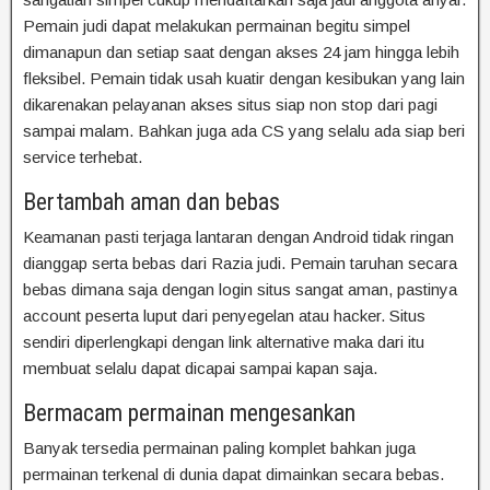
Pemain judi dapat melakukan permainan begitu simpel
dimanapun dan setiap saat dengan akses 24 jam hingga lebih
fleksibel. Pemain tidak usah kuatir dengan kesibukan yang lain
dikarenakan pelayanan akses situs siap non stop dari pagi
sampai malam. Bahkan juga ada CS yang selalu ada siap beri
service terhebat.
Bertambah aman dan bebas
Keamanan pasti terjaga lantaran dengan Android tidak ringan
dianggap serta bebas dari Razia judi. Pemain taruhan secara
bebas dimana saja dengan login situs sangat aman, pastinya
account peserta luput dari penyegelan atau hacker. Situs
sendiri diperlengkapi dengan link alternative maka dari itu
membuat selalu dapat dicapai sampai kapan saja.
Bermacam permainan mengesankan
Banyak tersedia permainan paling komplet bahkan juga
permainan terkenal di dunia dapat dimainkan secara bebas.