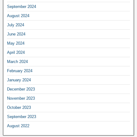
September 2024
August 2024
July 2024
June 2024
May 2024
April 2024
March 2024
February 2024
January 2024
December 2023
November 2023
October 2023
September 2023
August 2022