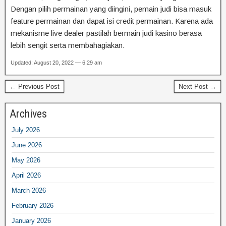
Dengan pilih permainan yang diingini, pemain judi bisa masuk
feature permainan dan dapat isi credit permainan. Karena ada
mekanisme live dealer pastilah bermain judi kasino berasa
lebih sengit serta membahagiakan.
Updated: August 20, 2022 — 6:29 am
← Previous Post
Next Post →
Archives
July 2026
June 2026
May 2026
April 2026
March 2026
February 2026
January 2026