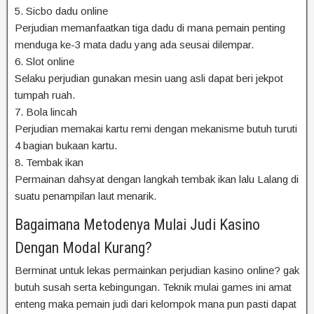
5. Sicbo dadu online
Perjudian memanfaatkan tiga dadu di mana pemain penting
menduga ke-3 mata dadu yang ada seusai dilempar.
6. Slot online
Selaku perjudian gunakan mesin uang asli dapat beri jekpot
tumpah ruah.
7. Bola lincah
Perjudian memakai kartu remi dengan mekanisme butuh turuti
4 bagian bukaan kartu.
8. Tembak ikan
Permainan dahsyat dengan langkah tembak ikan lalu Lalang di
suatu penampilan laut menarik.
Bagaimana Metodenya Mulai Judi Kasino
Dengan Modal Kurang?
Berminat untuk lekas permainkan perjudian kasino online? gak
butuh susah serta kebingungan. Teknik mulai games ini amat
enteng maka pemain judi dari kelompok mana pun pasti dapat