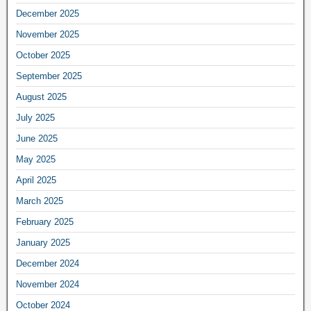
December 2025
November 2025
October 2025
September 2025
August 2025
July 2025
June 2025
May 2025
April 2025
March 2025
February 2025
January 2025
December 2024
November 2024
October 2024