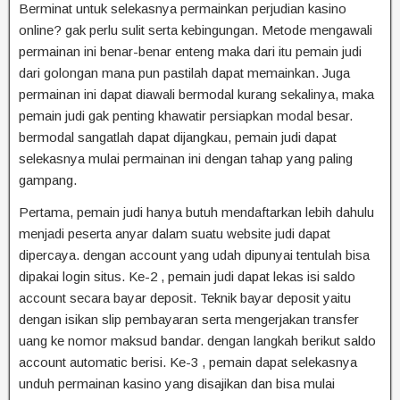
Berminat untuk selekasnya permainkan perjudian kasino
online? gak perlu sulit serta kebingungan. Metode mengawali
permainan ini benar-benar enteng maka dari itu pemain judi
dari golongan mana pun pastilah dapat memainkan. Juga
permainan ini dapat diawali bermodal kurang sekalinya, maka
pemain judi gak penting khawatir persiapkan modal besar.
bermodal sangatlah dapat dijangkau, pemain judi dapat
selekasnya mulai permainan ini dengan tahap yang paling
gampang.
Pertama, pemain judi hanya butuh mendaftarkan lebih dahulu
menjadi peserta anyar dalam suatu website judi dapat
dipercaya. dengan account yang udah dipunyai tentulah bisa
dipakai login situs. Ke-2 , pemain judi dapat lekas isi saldo
account secara bayar deposit. Teknik bayar deposit yaitu
dengan isikan slip pembayaran serta mengerjakan transfer
uang ke nomor maksud bandar. dengan langkah berikut saldo
account automatic berisi. Ke-3 , pemain dapat selekasnya
unduh permainan kasino yang disajikan dan bisa mulai