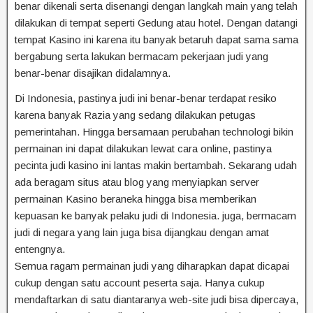
benar dikenali serta disenangi dengan langkah main yang telah
dilakukan di tempat seperti Gedung atau hotel. Dengan datangi
tempat Kasino ini karena itu banyak betaruh dapat sama sama
bergabung serta lakukan bermacam pekerjaan judi yang
benar-benar disajikan didalamnya.
Di Indonesia, pastinya judi ini benar-benar terdapat resiko
karena banyak Razia yang sedang dilakukan petugas
pemerintahan. Hingga bersamaan perubahan technologi bikin
permainan ini dapat dilakukan lewat cara online, pastinya
pecinta judi kasino ini lantas makin bertambah. Sekarang udah
ada beragam situs atau blog yang menyiapkan server
permainan Kasino beraneka hingga bisa memberikan
kepuasan ke banyak pelaku judi di Indonesia. juga, bermacam
judi di negara yang lain juga bisa dijangkau dengan amat
entengnya.
Semua ragam permainan judi yang diharapkan dapat dicapai
cukup dengan satu account peserta saja. Hanya cukup
mendaftarkan di satu diantaranya web-site judi bisa dipercaya,