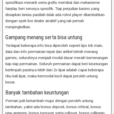
spesifikasi menarik serta grafis memikat dan mekanisme
fairplay beri serunya spesifik. Tiap perjudian kasino yang
disiapkan lantas pastilah tidak ada robot player ditambahkan
dengan spek live dealer atraktif yang tak pernah
menjengkelkan.
Gampang menang serta bisa untung
Terdapat beberapa info bisa diperoleh seperti tips trik main,
data dan info permainan tepat dan artikel tehnik menang
games, seluruhnya menjadi modal dasar meraih kemenangan
tiap-tiap permainan. Seluruh permainan dapat beri keuntungan
berlimpah pastinya lebih dari 2x lipat adalah capai beberapa
ribu kali lipat, maka bermodal kecil dapat peroleh untung
besar.
Banyak tambahan keuntungan
Pemain judi bertambah mujur dengan peroleh untung
tambahan, yakni ada bonus deposit, bonus referal, bonus
new anggota, bonus turnover serta rollover, bonus rollingan,