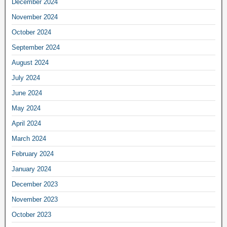
December 2024
November 2024
October 2024
September 2024
August 2024
July 2024
June 2024
May 2024
April 2024
March 2024
February 2024
January 2024
December 2023
November 2023
October 2023