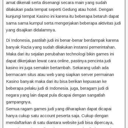
amat dikenali serta disenangi secara main yang sudah
dilakukan pada tempat seperti Gedung atau hotel. Dengan
kunjungi tempat Kasino ini karena itu beberapa betaruh dapat
sama sama kumpul serta mengerjakan beberapa aktivitas judi
yang disajikan didalamnya.
Di Indonesia, pastilah judi ini benar-benar berdampak karena
banyak Razia yang sudah dilakukan instansi pemerintahan.
Maka dari itu sejalan perubahan technologi bikin games ini
dapat dikerjakan lewat cara online, pastinya pencinta judi
kasino ini juga semakin bertambah. Sekarang udah ada
bermacam situs atau web yang siapkan server permainan
Kasino banyak maka dari itu bisa berikan kepuasan ke
beberapa pelaku judi di Indonesia. juga, beragam judi di
negara yang lain dapat pula dicapai dengan sangatlah
gampangnya.
Semua ragam games judi yang diharapkan dapat dicapai
hanya cukup satu account peserta saja. Cukup dengan
mendaftarkan di satu diantara website judi bisa dipercaya,