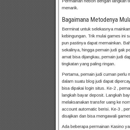
Permainan heboh dengan langkah tem
menarik.
Bagaimana Metodenya Mula
Berminat untuk selekasnya mainkan p
kebingungan. Trik mulai games ini 
pun pastinya dapat memainkan. Bah
sekalinya, hingga pemain judi gak 
amat bisa dijangkau, pemain judi d
tingkatan yang paling ringan.
Pertama, pemain judi cuman perlu m
dalam suatu blog judi dapat diperca
bisa dipakai login situs. Ke-2 , pem
langkah bayar deposit. Langkah bay
melaksanakan transfer uang ke nom
account automatic berisi. Ke-3 , p
disajikan dan bisa mengawali games
Ada beberapa permainan Kasino yan