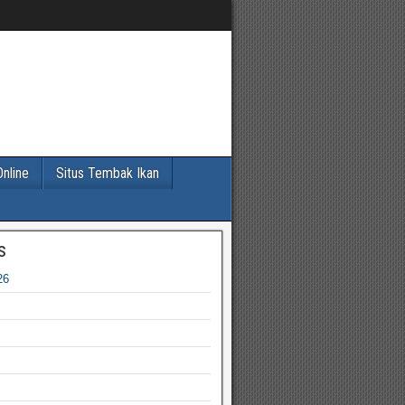
Online
Situs Tembak Ikan
s
26