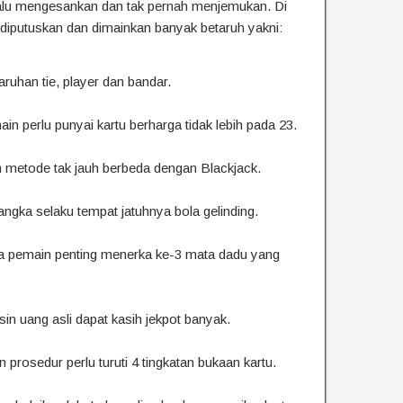
alu mengesankan dan tak pernah menjemukan. Di
diputuskan dan dimainkan banyak betaruh yakni:
aruhan tie, player dan bandar.
in perlu punyai kartu berharga tidak lebih pada 23.
 metode tak jauh berbeda dengan Blackjack.
angka selaku tempat jatuhnya bola gelinding.
na pemain penting menerka ke-3 mata dadu yang
n uang asli dapat kasih jekpot banyak.
 prosedur perlu turuti 4 tingkatan bukaan kartu.