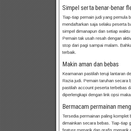
Simpel serta benar-benar fl
Tiap-tiap pemain judi yang pemula 
mendaftarkan saja selaku peserta b
simpel dimanapun dan setiap waktu d
Pemain tak usah resah dengan aktivi
stop dari pagi sampai malam. Bahka
terbaik.
Makin aman dan bebas
Keamanan pastilah teruji lantaran d
Razia judi. Pemain taruhan secara 
pastilah account peserta terbebas d
diperlengkapi dengan link opsi mak
Bermacam permainan meng
Tersedia permainan paling komplet 
dimainkan secara bebas. Tiap-tiap 
feature menarik dan grafis menarik 