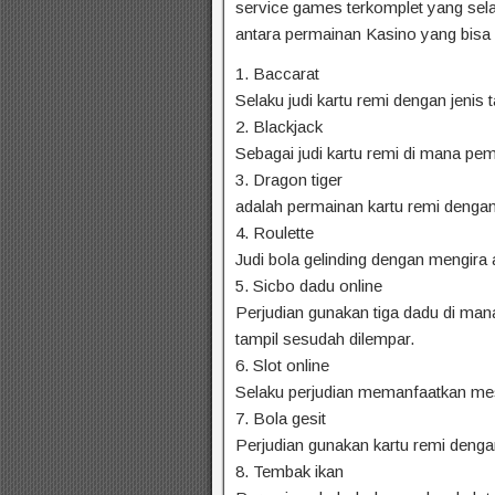
service games terkomplet yang sel
antara permainan Kasino yang bisa 
1. Baccarat
Selaku judi kartu remi dengan jenis t
2. Blackjack
Sebagai judi kartu remi di mana pema
3. Dragon tiger
adalah permainan kartu remi dengan
4. Roulette
Judi bola gelinding dengan mengira 
5. Sicbo dadu online
Perjudian gunakan tiga dadu di ma
tampil sesudah dilempar.
6. Slot online
Selaku perjudian memanfaatkan mesi
7. Bola gesit
Perjudian gunakan kartu remi dengan
8. Tembak ikan