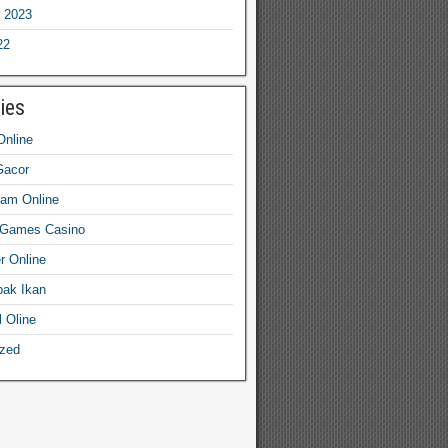
 2023
22
ies
Online
Gacor
am Online
e Games Casino
r Online
bak Ikan
l Oline
ized