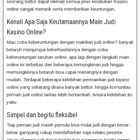
seorang bettor dapat nikmati semua jenis kesibukan Kasino
online sangat menarik serta memberikan keuntungan.
Kenali Apa Saja Keutamaannya Main Judi
Kasino Online?
Mau coba keberuntungan dengan mainkan judi online? banyak
betaruh menjumpai keberhasilannya dengan coba
keberuntungan taruhan online. apa lagi dengan langkah main
online ini terbebas dari beberapa kemungkinan judi hingga
memungkinnya betaruh bisa capai menangnya dengan
mudah. Terdapat beberapa kelebihan permainkan judi kasino
online yang sekarang dirasa banyak bettor, hingga komunitas
pemain judi online lantas lebih bertambah. Antara kelebihan itu
yaitu:
Simpel dan begitu fleksibel
Tiap pemain judi masih pemula bisa mulai judi dengan benar-
benar gampang cukup mendaftarkan saja selaku peserta
anyar. Pemain judi dapat melakukan permainan begitu ringan