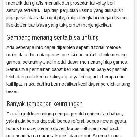
menarik dan grafis menarik dan prosedur fair-play beri
serunya tertentu. Tiap-tiap perjudian kasino yang disiapkan
juga pasti tidak ada robot player diperlengkapi dengan feature
live dealer luar biasa yang tak pernah menjengkelkan.
Gampang menang serta bisa untung
Ada beberapa info dapat diperoleh seperti tutorial metode
main, data dan data games presisi dan artikel tehnik menang
games, seluruhnya jadi modal dasar memenangi tiap games.
Semuanya permainan dapat beri keuntungan banyak pastilah
lebih dari pada kedua kalinya lipat yakni gapai beberapa ribu
kali lipat, maka dari itu bermodalkan kecil dapat peroleh untung
besar.
Banyak tambahan keuntungan
Pemain judi kian untung dengan peroleh untung tambahan,
yakni ada bonus deposit, bonus referal, bonus new anggota,
bonus turnover serta rollover, bonus rollingan, cashback,
potongan harga games, komisi dan jekpot. Semua bonus