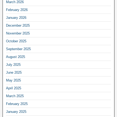
March 2026
February 2026
January 2026
December 2025
November 2025
October 2025
September 2025
August 2025
July 2025
June 2025
May 2025
April 2025
March 2025
February 2025
January 2025