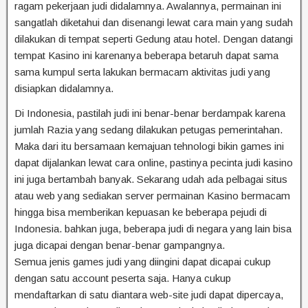
ragam pekerjaan judi didalamnya. Awalannya, permainan ini
sangatlah diketahui dan disenangi lewat cara main yang sudah
dilakukan di tempat seperti Gedung atau hotel. Dengan datangi
tempat Kasino ini karenanya beberapa betaruh dapat sama
sama kumpul serta lakukan bermacam aktivitas judi yang
disiapkan didalamnya.
Di Indonesia, pastilah judi ini benar-benar berdampak karena
jumlah Razia yang sedang dilakukan petugas pemerintahan.
Maka dari itu bersamaan kemajuan tehnologi bikin games ini
dapat dijalankan lewat cara online, pastinya pecinta judi kasino
ini juga bertambah banyak. Sekarang udah ada pelbagai situs
atau web yang sediakan server permainan Kasino bermacam
hingga bisa memberikan kepuasan ke beberapa pejudi di
Indonesia. bahkan juga, beberapa judi di negara yang lain bisa
juga dicapai dengan benar-benar gampangnya.
Semua jenis games judi yang diingini dapat dicapai cukup
dengan satu account peserta saja. Hanya cukup
mendaftarkan di satu diantara web-site judi dapat dipercaya,