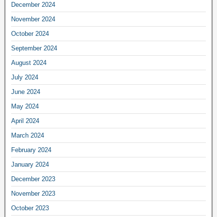
December 2024
November 2024
October 2024
September 2024
August 2024
July 2024
June 2024
May 2024
April 2024
March 2024
February 2024
January 2024
December 2023
November 2023
October 2023