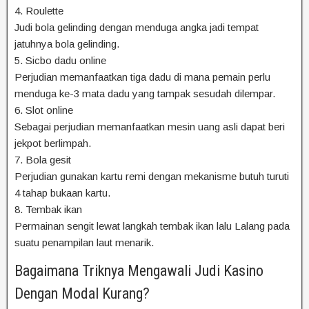
4. Roulette
Judi bola gelinding dengan menduga angka jadi tempat
jatuhnya bola gelinding.
5. Sicbo dadu online
Perjudian memanfaatkan tiga dadu di mana pemain perlu
menduga ke-3 mata dadu yang tampak sesudah dilempar.
6. Slot online
Sebagai perjudian memanfaatkan mesin uang asli dapat beri
jekpot berlimpah.
7. Bola gesit
Perjudian gunakan kartu remi dengan mekanisme butuh turuti
4 tahap bukaan kartu.
8. Tembak ikan
Permainan sengit lewat langkah tembak ikan lalu Lalang pada
suatu penampilan laut menarik.
Bagaimana Triknya Mengawali Judi Kasino
Dengan Modal Kurang?