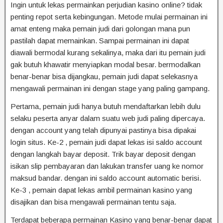
Ingin untuk lekas permainkan perjudian kasino online? tidak
penting repot serta kebingungan. Metode mulai permainan ini
amat enteng maka pemain judi dari golongan mana pun
pastilah dapat memainkan. Sampai permainan ini dapat
diawali bermodal kurang sekalinya, maka dari itu pemain judi
gak butuh khawatir menyiapkan modal besar. bermodalkan
benar-benar bisa dijangkau, pemain judi dapat selekasnya
mengawali permainan ini dengan stage yang paling gampang.
Pertama, pemain judi hanya butuh mendaftarkan lebih dulu
selaku peserta anyar dalam suatu web judi paling dipercaya.
dengan account yang telah dipunyai pastinya bisa dipakai
login situs. Ke-2 , pemain judi dapat lekas isi saldo account
dengan langkah bayar deposit. Trik bayar deposit dengan
isikan slip pembayaran dan lakukan transfer uang ke nomor
maksud bandar. dengan ini saldo account automatic berisi.
Ke-3 , pemain dapat lekas ambil permainan kasino yang
disajikan dan bisa mengawali permainan tentu saja.
Terdapat beberapa permainan Kasino yang benar-benar dapat