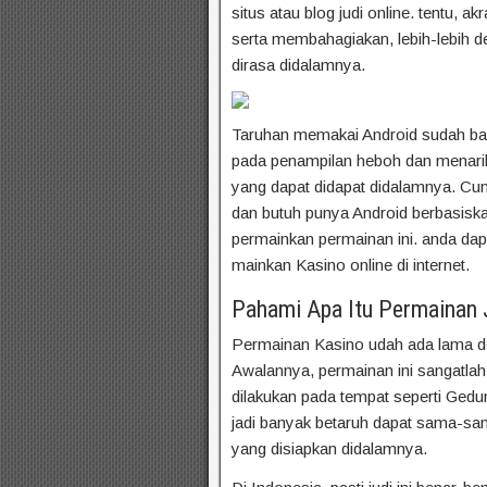
situs atau blog judi online. tentu, a
serta membahagiakan, lebih-lebih 
dirasa didalamnya.
Taruhan memakai Android sudah ba
pada penampilan heboh dan menarik
yang dapat didapat didalamnya. Cu
dan butuh punya Android berbasiskan
permainkan permainan ini. anda dap
mainkan Kasino online di internet.
Pahami Apa Itu Permainan 
Permainan Kasino udah ada lama den
Awalannya, permainan ini sangatlah
dilakukan pada tempat seperti Gedu
jadi banyak betaruh dapat sama-sa
yang disiapkan didalamnya.