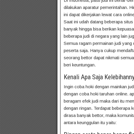
Di Indonesia, pasti judi ini benar-b
dilakukan aparatur pemerintahan. 
ini dapat dikerjakan lewat cara onlin
Saat ini udah datang beberapa situ
banyak hingga bisa berikan kepuasa
beberapa judi di negara yang lain 
Semua ragam permainan judi yang d
peserta saja. Hanya cukup mendaftar
seorang bettor dapat nikmati semua
beri keuntungan.
Kenali Apa Saja Kelebihann
Ingin coba hoki dengan mainkan ju
dengan coba hoki taruhan online. ap
beragam efek judi maka dari itu m
dengan ringan. Terdapat beberapa ke
dirasa banyak bettor, maka komunit
antara keunggulan itu yaitu: