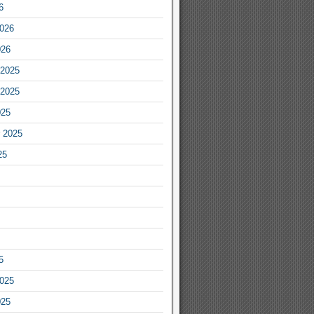
6
2026
026
2025
2025
025
 2025
25
5
2025
025