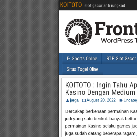
KOITOTO
slot gacor anti rungkad
E- Sports Online
RTP Slot Gacor
Situs Togel Oline
KOITOTO : Ingin Tahu A
Kasino Dengan Medium 
jarga
August 20, 2022
Uncate
Bercakap berkenaan permainan Kasi
judi yang satu berikut. banyak betto
permainan Kasino selaku games ju
juga sudah datang beberapa ragam