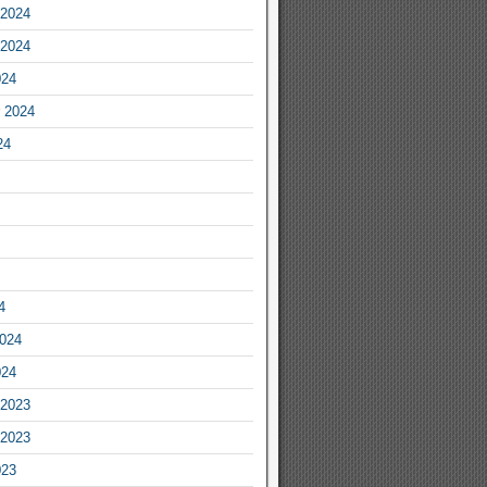
2024
2024
024
 2024
24
4
2024
024
2023
2023
023