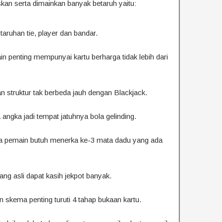
kan serta dimainkan banyak betaruh yaitu:
taruhan tie, player dan bandar.
in penting mempunyai kartu berharga tidak lebih dari
n struktur tak berbeda jauh dengan Blackjack.
angka jadi tempat jatuhnya bola gelinding.
na pemain butuh menerka ke-3 mata dadu yang ada
ng asli dapat kasih jekpot banyak.
 skema penting turuti 4 tahap bukaan kartu.