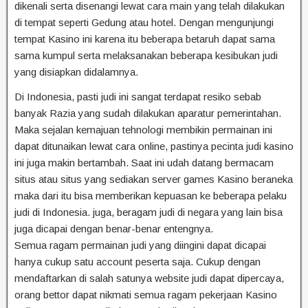
dikenali serta disenangi lewat cara main yang telah dilakukan
di tempat seperti Gedung atau hotel. Dengan mengunjungi
tempat Kasino ini karena itu beberapa betaruh dapat sama
sama kumpul serta melaksanakan beberapa kesibukan judi
yang disiapkan didalamnya.
Di Indonesia, pasti judi ini sangat terdapat resiko sebab
banyak Razia yang sudah dilakukan aparatur pemerintahan.
Maka sejalan kemajuan tehnologi membikin permainan ini
dapat ditunaikan lewat cara online, pastinya pecinta judi kasino
ini juga makin bertambah. Saat ini udah datang bermacam
situs atau situs yang sediakan server games Kasino beraneka
maka dari itu bisa memberikan kepuasan ke beberapa pelaku
judi di Indonesia. juga, beragam judi di negara yang lain bisa
juga dicapai dengan benar-benar entengnya.
Semua ragam permainan judi yang diingini dapat dicapai
hanya cukup satu account peserta saja. Cukup dengan
mendaftarkan di salah satunya website judi dapat dipercaya,
orang bettor dapat nikmati semua ragam pekerjaan Kasino