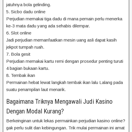
jatuhnya bola gelinding.
5. Sicbo dadu online
Perjudian memakai tiga dadu di mana pemain perlu menerka
ke-3 mata dadu yang ada sehabis dilempar.
6. Slot online
Jadi perjudian memanfaatkan mesin uang asli dapat kasih
jekpot tumpah ruah.
7. Bola gesit
Perjudian memakai kartu remi dengan prosedur penting turuti
4 bagian bukaan kartu.
8. Tembak ikan
Permainan hebat lewat langkah tembak ikan lalu Lalang pada
suatu penampilan laut menarik.
Bagaimana Triknya Mengawali Judi Kasino
Dengan Modal Kurang?
Berkeinginan untuk lekas permainkan perjudian kasino online?
gak perlu sulit dan kebingungan. Trik mulai permainan ini amat