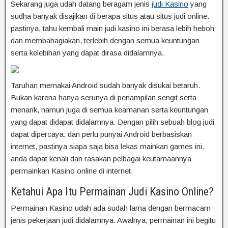
Sekarang juga udah datang beragam jenis
judi Kasino
yang
sudha banyak disajikan di berapa situs atau situs judi online.
pastinya, tahu kembali main judi kasino ini berasa lebih heboh
dan membahagiakan, terlebih dengan semua keuntungan
serta kelebihan yang dapat dirasa didalamnya.
Taruhan memakai Android sudah banyak disukai betaruh.
Bukan karena hanya serunya di penampilan sengit serta
menarik, namun juga di semua keamanan serta keuntungan
yang dapat didapat didalamnya. Dengan pilih sebuah blog judi
dapat dipercaya, dan perlu punyai Android berbasiskan
internet, pastinya siapa saja bisa lekas mainkan games ini.
anda dapat kenali dan rasakan pelbagai keutamaannya
permainkan Kasino online di internet.
Ketahui Apa Itu Permainan Judi Kasino Online?
Permainan Kasino udah ada sudah lama dengan bermacam
jenis pekerjaan judi didalamnya. Awalnya, permainan ini begitu