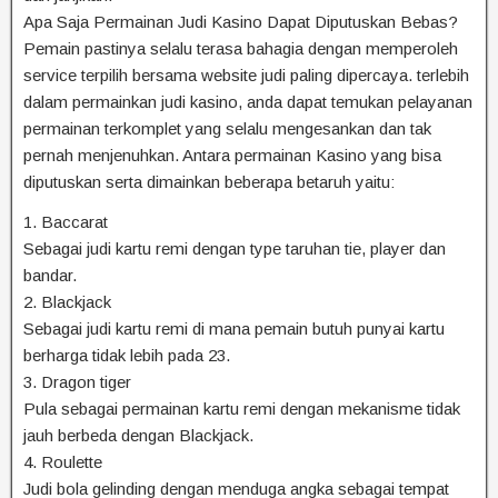
Apa Saja Permainan Judi Kasino Dapat Diputuskan Bebas?
Pemain pastinya selalu terasa bahagia dengan memperoleh
service terpilih bersama website judi paling dipercaya. terlebih
dalam permainkan judi kasino, anda dapat temukan pelayanan
permainan terkomplet yang selalu mengesankan dan tak
pernah menjenuhkan. Antara permainan Kasino yang bisa
diputuskan serta dimainkan beberapa betaruh yaitu:
1. Baccarat
Sebagai judi kartu remi dengan type taruhan tie, player dan
bandar.
2. Blackjack
Sebagai judi kartu remi di mana pemain butuh punyai kartu
berharga tidak lebih pada 23.
3. Dragon tiger
Pula sebagai permainan kartu remi dengan mekanisme tidak
jauh berbeda dengan Blackjack.
4. Roulette
Judi bola gelinding dengan menduga angka sebagai tempat