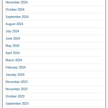
November 2024
October 2024
September 2024
August 2024
July 2024
June 2024
May 2024
April 2024
March 2024
February 2024
January 2024
December 2023
November 2023
October 2023
September 2023