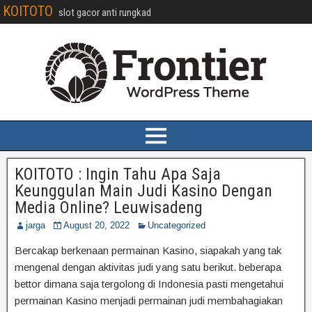
KOITOTO
slot gacor anti rungkad
KOITOTO : Ingin Tahu Apa Saja
Keunggulan Main Judi Kasino Dengan
Media Online? Leuwisadeng
jarga
August 20, 2022
Uncategorized
Bercakap berkenaan permainan Kasino, siapakah yang tak
mengenal dengan aktivitas judi yang satu berikut. beberapa
bettor dimana saja tergolong di Indonesia pasti mengetahui
permainan Kasino menjadi permainan judi membahagiakan