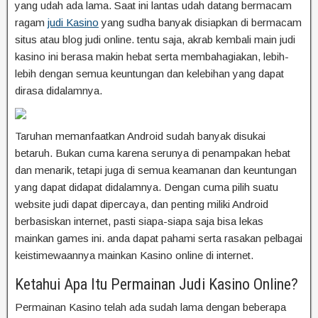
yang udah ada lama. Saat ini lantas udah datang bermacam
ragam
judi Kasino
yang sudha banyak disiapkan di bermacam
situs atau blog judi online. tentu saja, akrab kembali main judi
kasino ini berasa makin hebat serta membahagiakan, lebih-
lebih dengan semua keuntungan dan kelebihan yang dapat
dirasa didalamnya.
Taruhan memanfaatkan Android sudah banyak disukai
betaruh. Bukan cuma karena serunya di penampakan hebat
dan menarik, tetapi juga di semua keamanan dan keuntungan
yang dapat didapat didalamnya. Dengan cuma pilih suatu
website judi dapat dipercaya, dan penting miliki Android
berbasiskan internet, pasti siapa-siapa saja bisa lekas
mainkan games ini. anda dapat pahami serta rasakan pelbagai
keistimewaannya mainkan Kasino online di internet.
Ketahui Apa Itu Permainan Judi Kasino Online?
Permainan Kasino telah ada sudah lama dengan beberapa