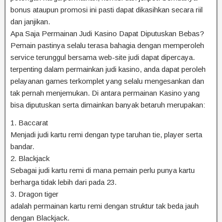
bonus ataupun promosi ini pasti dapat dikasihkan secara riil
dan janjikan.
Apa Saja Permainan Judi Kasino Dapat Diputuskan Bebas?
Pemain pastinya selalu terasa bahagia dengan memperoleh
service terunggul bersama web-site judi dapat dipercaya.
terpenting dalam permainkan judi kasino, anda dapat peroleh
pelayanan games terkomplet yang selalu mengesankan dan
tak pernah menjemukan. Di antara permainan Kasino yang
bisa diputuskan serta dimainkan banyak betaruh merupakan:
1. Baccarat
Menjadi judi kartu remi dengan type taruhan tie, player serta
bandar.
2. Blackjack
Sebagai judi kartu remi di mana pemain perlu punya kartu
berharga tidak lebih dari pada 23.
3. Dragon tiger
adalah permainan kartu remi dengan struktur tak beda jauh
dengan Blackjack.