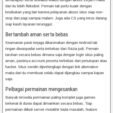
dari itu lebih fleksibel. Pemain tak perlu kuatir dengan
kesibukan yang lain karena pelayanan akses situs siap non-
stop dari pagi sampai malam. Juga ada CS yang terus datang
siap kasih layanan terunggul.
Bertambah aman serta bebas
Keamanan pasti terjaga dikarenakan dengan Android tak
ringan diwaspadai serta terbebas dari Razia judi. Pemain
taruhan secara bebas dimana saja dengan login situs paling
aman, pastinya account peserta terbebas dari penutupan atau
hacker. Situs sendiri diperlengkapi dengan link alternative
maka dari itu membuat selalu dapat dijangkau sampai kapan
saja.
Pelbagai permainan mengesankan
Banyak tersedia permainan paling komplet juga games
terkenal di dunia dapat dimainkan secara bebas. Tiap
permainan diikuti server mutakhir tiada masalah, feature