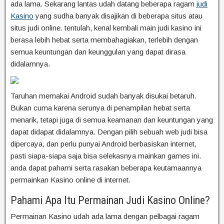
ada lama. Sekarang lantas udah datang beberapa ragam
judi
Kasino
yang sudha banyak disajikan di beberapa situs atau
situs judi online. tentulah, kenal kembali main judi kasino ini
berasa lebih hebat serta membahagiakan, terlebih dengan
semua keuntungan dan keunggulan yang dapat dirasa
didalamnya.
Taruhan memakai Android sudah banyak disukai betaruh.
Bukan cuma karena serunya di penampilan hebat serta
menarik, tetapi juga di semua keamanan dan keuntungan yang
dapat didapat didalamnya. Dengan pilih sebuah web judi bisa
dipercaya, dan perlu punyai Android berbasiskan internet,
pasti siapa-siapa saja bisa selekasnya mainkan games ini.
anda dapat pahami serta rasakan beberapa keutamaannya
permainkan Kasino online di internet.
Pahami Apa Itu Permainan Judi Kasino Online?
Permainan Kasino udah ada lama dengan pelbagai ragam