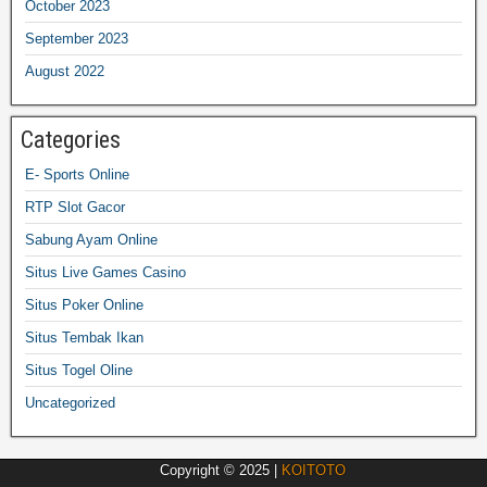
October 2023
September 2023
August 2022
Categories
E- Sports Online
RTP Slot Gacor
Sabung Ayam Online
Situs Live Games Casino
Situs Poker Online
Situs Tembak Ikan
Situs Togel Oline
Uncategorized
Copyright © 2025 |
KOITOTO