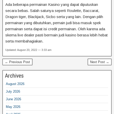
Ada beberapa permainan Kasino yang dapat diputuskan
secara bebas. Salah satunya seperti Roulette, Baccarat,
Dragon tiger, Blackjack, Sicbo serta yang lain. Dengan pilih
permainan yang dibutuhkan, pemain judi bisa masuk spek
permainan serta dapat isi credit permainan. Oleh karena ada
skema live dealer pasti bermain judi kasino berasa lebih hebat
serta membahagiakan.
Updated: August 20, 2022 — 3:33 am
← Previous Post
Next Post →
Archives
August 2026
July 2026
June 2026
May 2026