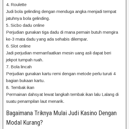
4. Roulette
Judi bola gelinding dengan menduga angka menjadi tempat
jatuhnya bola gelinding.
5. Sicbo dadu online
Perjudian gunakan tiga dadu di mana pemain butuh mengira
ke-3 mata dadu yang ada sehabis dilempar.
6. Slot online
Jadi perjudian memanfaatkan mesin uang asli dapat beri
jekpot tumpah ruah.
7. Bola lincah
Perjudian gunakan kartu remi dengan metode perlu turuti 4
bagian bukaan kartu.
8. Tembak ikan
Permainan dahsyat lewat langkah tembak ikan lalu Lalang di
suatu penampilan laut menarik.
Bagaimana Triknya Mulai Judi Kasino Dengan
Modal Kurang?