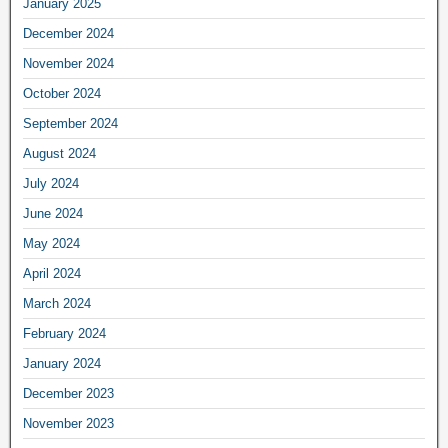
January 2025
December 2024
November 2024
October 2024
September 2024
August 2024
July 2024
June 2024
May 2024
April 2024
March 2024
February 2024
January 2024
December 2023
November 2023